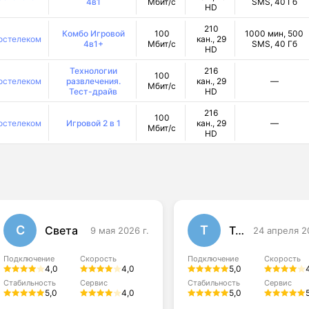
4в1
Мбит/с
SMS, 40 Гб
HD
210
Комбо Игровой
100
1000 мин, 500
остелеком
кан., 29
4в1+
Мбит/с
SMS, 40 Гб
HD
Технологии
216
100
остелеком
развлечения.
кан., 29
—
Мбит/с
Тест-драйв
HD
216
100
остелеком
Игровой 2 в 1
кан., 29
—
Мбит/с
HD
С
Т
Света
Тома
9 мая 2026 г.
24 апреля 2
Подключение
Скорость
Подключение
Скорость
4,0
4,0
5,0
Стабильность
Сервис
Стабильность
Сервис
5,0
4,0
5,0