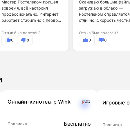
Мастер Ростелеком пришёл
Скачиваю большие файл
вовремя, всё настроил
загружаю в облако —
профессионально. Интернет
Ростелеком справляется
работает стабильно с первого
отлично. Скорость честна
дня.
Отзыв был полезен?
Отзыв был полезен?
0
0
0
0
и
Онлайн-кинотеатр Wink
Игровые 
Бесплатно
Подписка
Подписка