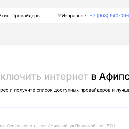
йтинг
Провайдеры
Избранное
+7 (903) 940-09-
ключить интернет
в Афип
дрес и получите список доступных провайдеров и лучш
й, Северский р-н, , пгт Афипский, ул Первомайская, 57/1