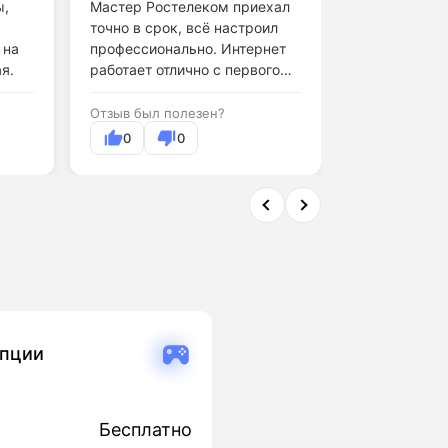
ы,
Мастер Ростелеком приехал
точно в срок, всё настроил
Обслуживани
 на
профессионально. Интернет
поддержки н
я.
работает отлично с первого
дня.
Отзыв был по
Отзыв был полезен?
0
0
0
опции
Бесплатно