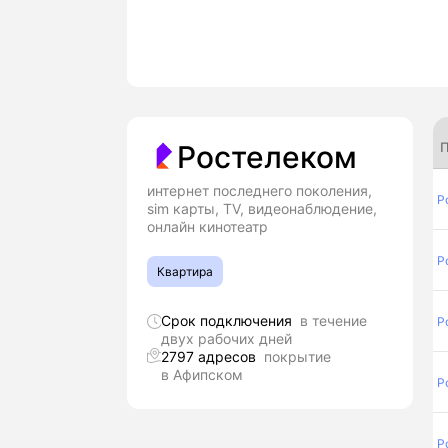
П
Ростелеком
интернет последнего поколения,
Р
sim карты, TV, видеонаблюдение,
онлайн кинотеатр
Р
Квартира
Срок подключения
в течение
Р
двух рабочих дней
2797 адресов
покрытие
в Афипском
Р
Р