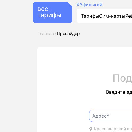
Афипский
Тарифы
Сим-карты
Ре
Главная
Провайдер
Под
Введите а
Краснодарский кра