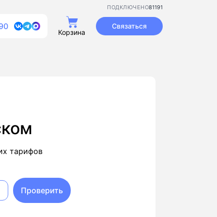
81191
ПОДКЛЮЧЕНО
90
Связаться
Корзина
ском
их тарифов
Проверить