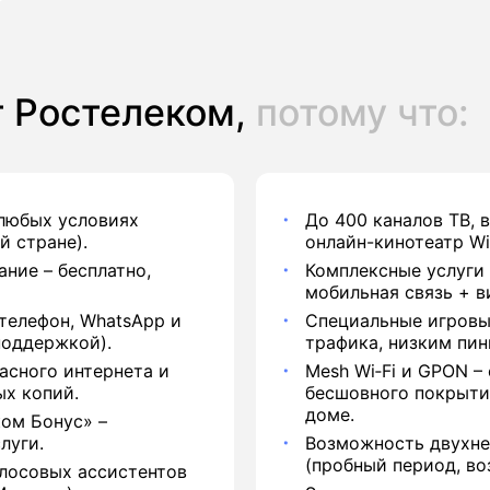
 Ростелеком,
потому что:
 любых условиях
До 400 каналов ТВ, 
й стране).
онлайн-кинотеатр Wi
ние – бесплатно,
Комплексные услуги 
мобильная связь + в
телефон, WhatsApp и
Специальные игровы
поддержкой).
трафика, низким пин
асного интернета и
Mesh Wi‑Fi и GPON –
ых копий.
бесшовного покрыти
доме.
ом Бонус» –
луги.
Возможность двухне
(пробный период, воз
лосовых ассистентов