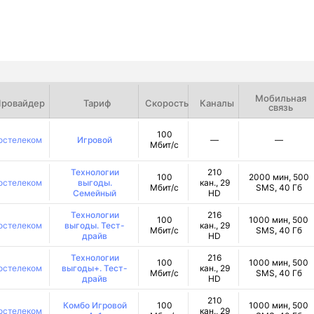
Мобильная
ровайдер
Тариф
Скорость
Каналы
связь
100
остелеком
Игровой
—
—
Мбит/с
Технологии
210
100
2000 мин, 500
остелеком
выгоды.
кан., 29
Мбит/с
SMS, 40 Гб
Семейный
HD
Технологии
216
100
1000 мин, 500
остелеком
выгоды. Тест-
кан., 29
Мбит/с
SMS, 40 Гб
драйв
HD
Технологии
216
100
1000 мин, 500
остелеком
выгоды+. Тест-
кан., 29
Мбит/с
SMS, 40 Гб
драйв
HD
210
Комбо Игровой
100
1000 мин, 500
остелеком
кан., 29