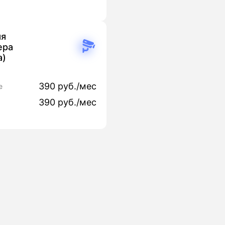
яя
ера
а)
390 руб./мес
е
390 руб./мес