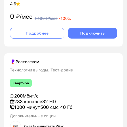
4.6
0
₽/мес
1 100
₽/мес
-
100%
Подробнее
Подключить
Ростелеком
Технологии выгоды. Тест-драйв
Квартира
200
Мбит/с
233
каналов
32
HD
1000
минут
500
смс
40
Гб
Дополнительные опции
Онлайн-кинотеатр Wink