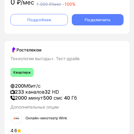
0
₽/мес
1 300
₽/мес
-
100%
Подробнее
Подключить
Ростелеком
Технологии выгоды+. Тест-драйв
Квартира
200
Мбит/с
233
каналов
32
HD
2000
минут
500
смс
40
Гб
Дополнительные опции
Онлайн-кинотеатр Wink
4.6