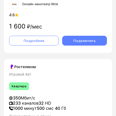
Онлайн-кинотеатр Wink
4.6
1 600
₽/мес
Подробнее
Подключить
Ростелеком
Игровой 4в1
Квартира
350
Мбит/с
233
каналов
32
HD
1000
минут
500
смс
40
Гб