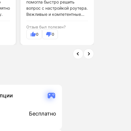
о
помогла быстро решить
прошло быст
иятно
вопрос с настройкой роутера.
Мастер приш
у.
Вежливые и компетентные
объяснил все
операторы.
Отзыв был полезен?
Отзыв был по
0
0
0
опции
Бесплатно