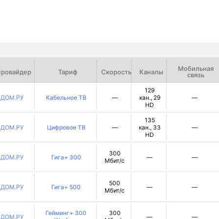
Мобильная
ровайдер
Тариф
Скорость
Каналы
связь
129
ДОМ.РУ
Кабельное ТВ
—
кан., 29
—
HD
135
ДОМ.РУ
Цифровое ТВ
—
кан., 33
—
HD
300
ДОМ.РУ
Гига+ 300
—
—
Мбит/с
500
ДОМ.РУ
Гига+ 500
—
—
Мбит/с
Гейминг+ 300
300
ДОМ.РУ
—
—