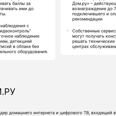
ивать баллы за
Дом.ру» – действую
лачивать ими до
вознаграждение до 7
ты.
подключившего и оп
рекомендации
онаблюдения с
Видеоконтроль"
Собственные сервис
уточное наблюдение
могут получать конс
ием, детекцией
решать технические
писей в облаке без
центрах обслуживан
ельного оборудования.
.РУ
йдер домашнего интернета и цифрового ТВ, входящий 