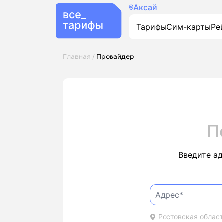
Аксай
Тарифы
Сим-карты
Ре
Главная
Провайдер
П
Введите а
Ростовская област