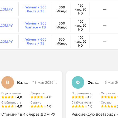
190
Гейминг+ 300
300
ДОМ.РУ
кан., 90
—
Леста + ТВ
Мбит/с
HD
190
Гейминг+ 300
300
ДОМ.РУ
кан., 90
—
Warface + ТВ
Мбит/с
HD
190
Гейминг+ 600
600
ДОМ.РУ
кан., 90
—
Леста + ТВ
Мбит/с
HD
В
Ф
Валерия Панова
Феликс
18 мая 2026 г.
6 мая 2
Подключение
Скорость
Подключение
Скорость
4,0
4,0
4,0
Стабильность
Сервис
Стабильность
Сервис
4,0
4,0
4,0
Стриминг в 4К через ДОМ.РУ
Рекомендую ВсеТарифы