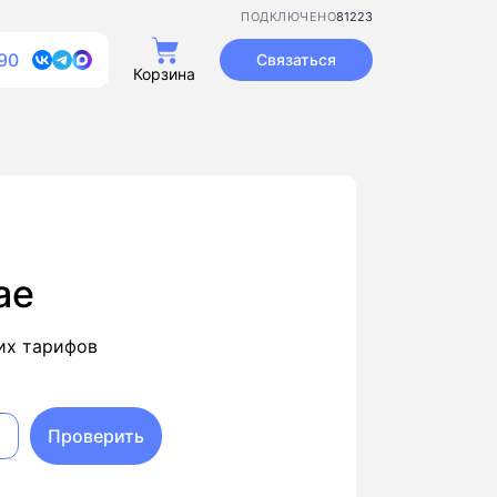
81223
ПОДКЛЮЧЕНО
90
Связаться
Корзина
ае
их тарифов
Проверить