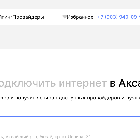
йтинг
Провайдеры
Избранное
+7 (903) 940-09-
одключить интернет
в Акс
дрес и получите список доступных провайдеров и лучш
ь, Аксайский р-н, Аксай, пр-кт Ленина, 31