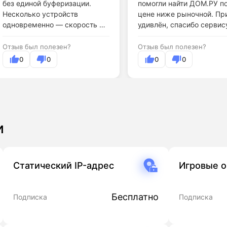
без единой буферизации.
помогли найти ДОМ.РУ п
Несколько устройств
цене ниже рыночной. Пр
одновременно — скорость не
удивлён, спасибо сервис
проседает.
Отзыв был полезен?
Отзыв был полезен?
0
0
0
0
и
Статический IP-адрес
Игровые 
Бесплатно
Подписка
Подписка