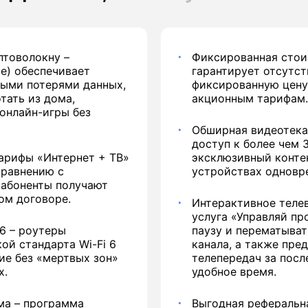
птоволокну
–
Фиксированная стои
me) обеспечивает
гарантирует отсутс
ными потерями данных,
фиксированную цену
тать из дома,
акционным тарифам.
 онлайн-игры без
Обширная видеотека
доступ к более чем 
тарифы «Интернет + ТВ»
эксклюзивный конте
сравнению с
устройствах одновре
 абоненты получают
ом договоре.
Интерактивное теле
услуга «Управляй пр
6 – роутеры
паузу и перематыва
ой стандарта Wi-Fi 6
канала, а также пре
ие без «мертвых зон»
телепередач за посл
х.
удобное время.
ма – программа
Выгодная реферальн