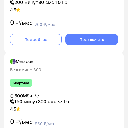
200
минут
30
смс
10
Гб
4.5
0
₽/мес
700
₽/мес
Подробнее
Подключить
Мегафон
Безлимит + 300
Квартира
300
Мбит/с
150
минут
300
смс
Гб
4.5
0
₽/мес
950
₽/мес