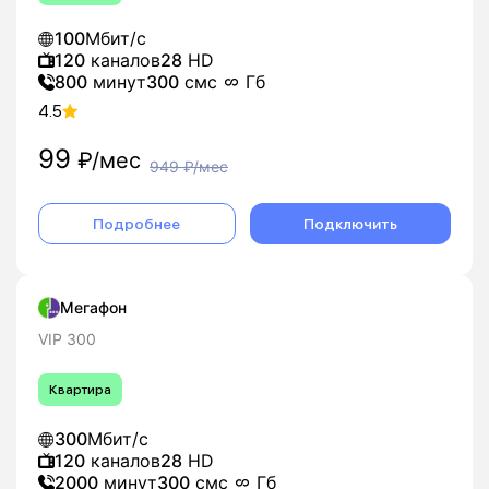
100
Мбит/с
120
каналов
28
HD
800
минут
300
смс
Гб
4.5
99
₽/мес
949
₽/мес
Подробнее
Подключить
Мегафон
VIP 300
Квартира
300
Мбит/с
120
каналов
28
HD
2000
минут
300
смс
Гб