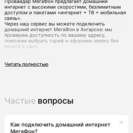
Провайдер МегаФон предлагает домашний
интернет с высокими скоростями, безлимитным
доступом и пакетами «интернет + ТВ + мобильная
связь».
Через наш сервис вы можете подключить
домашний интернет МегаФон в Ангарске: мы
проверим доступность по вашему адресу,
поможем выбрать тариф и оформим заявку без
визита в офис.
Почему стоит подключить домашний
Читать полностью
интернет МегаФон
Домашний интернет МегаФон рассчитан на
современный формат использования: работа из
дома, онлайн‑обучение, игры и стриминг в
Частые
вопросы
высоком качестве на нескольких устройствах
сразу.
В линейке оператора есть тарифы со скоростью до
200-500 Мбит/с и выше, а в ряде городов -
комплексные предложения с ТВ‑каналами и
Как подключить домашний интернет
пакетами мобильной связи.
МегаФон?