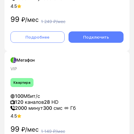
4.5
99
₽/мес
1 249
₽/мес
Подробнее
Подключить
Мегафон
VIP
Квартира
100
Мбит/с
120
каналов
28
HD
2000
минут
300
смс
Гб
4.5
99
₽/мес
1 149
₽/мес