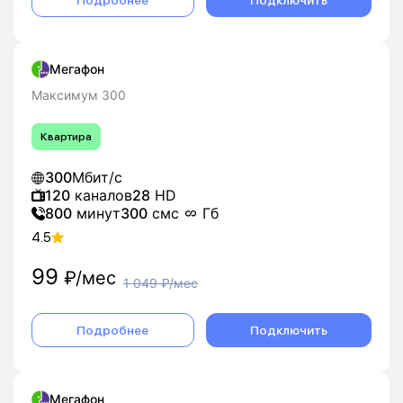
Подробнее
Подключить
Мегафон
Максимум 300
Квартира
300
Мбит/с
120
каналов
28
HD
800
минут
300
смс
Гб
4.5
99
₽/мес
1 049
₽/мес
Подробнее
Подключить
Мегафон