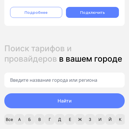
Подробнее
Подключить
Поиск тарифов и
провайдеров
в вашем городе
Найти
Все
А
Б
В
Г
Д
Е
Ж
З
И
Й
К