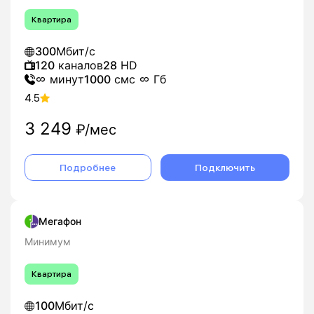
Квартира
300
Мбит/с
120
каналов
28
HD
минут
1000
смс
Гб
4.5
3 249
₽/мес
Подробнее
Подключить
Мегафон
Минимум
Квартира
100
Мбит/с