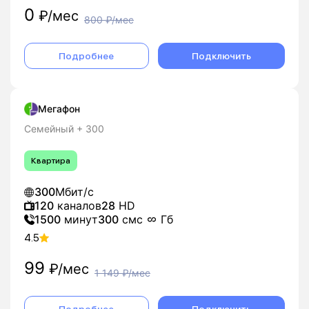
0
₽/мес
800
₽/мес
Подробнее
Подключить
Мегафон
Семейный + 300
Квартира
300
Мбит/с
120
каналов
28
HD
1500
минут
300
смс
Гб
4.5
99
₽/мес
1 149
₽/мес