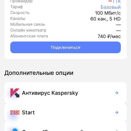
Провайдер
ТТК
Тариф
Базовый
Скорость
100 Мбит/с
Каналы
60 кан., 5 HD
Мобильная связь
—
Онлайн кинотеатр
—
Абонентская плата
740 ₽/мес
Подключиться
Дополнительные опции
Антивирус Kaspersky
149 руб./мес
Подписка
Start
399 руб./мес
Подписка