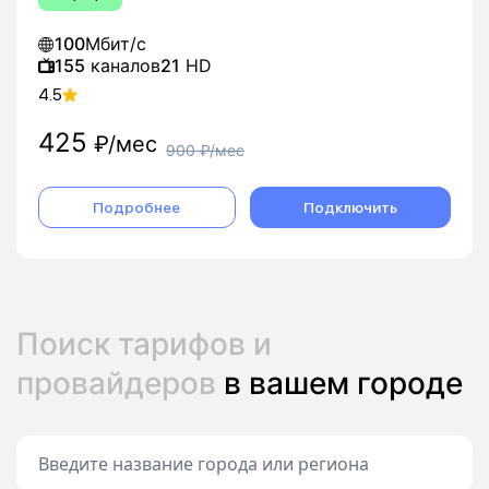
100
Мбит/с
155
каналов
21
HD
4.5
425
₽/мес
900
₽/мес
Подробнее
Подключить
Поиск тарифов и
провайдеров
в вашем городе