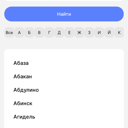
Найти
Все
А
Б
В
Г
Д
Е
Ж
З
И
Й
К
Абаза
Абакан
Абдулино
Абинск
Агидель