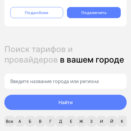
Подробнее
Подключить
Поиск тарифов и
провайдеров
в вашем городе
Найти
Все
А
Б
В
Г
Д
Е
Ж
З
И
Й
К