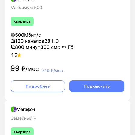
Максимум 500
Квартира
500
Мбит/с
120
каналов
28
HD
800
минут
300
смс
Гб
4.5
99
₽/мес
949
₽/мес
Подробнее
Подключить
Мегафон
Семейный +
Квартира