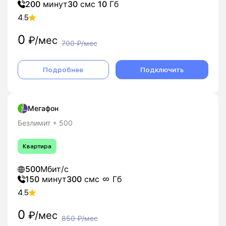
200
минут
30
смс
10
Гб
4.5
0
₽/мес
700
₽/мес
Подробнее
Подключить
Мегафон
Безлимит + 500
Квартира
500
Мбит/с
150
минут
300
смс
Гб
4.5
0
₽/мес
850
₽/мес