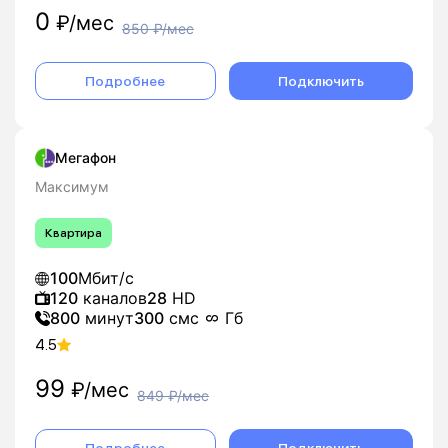
0
₽/мес
850
₽/мес
Подробнее
Подключить
Мегафон
Максимум
Квартира
100
Мбит/с
120
каналов
28
HD
800
минут
300
смс
Гб
4.5
99
₽/мес
849
₽/мес