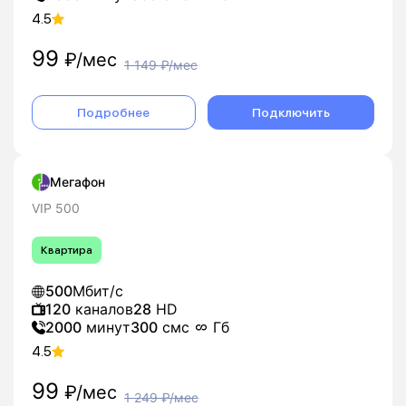
4.5
99
₽/мес
1 149
₽/мес
Подробнее
Подключить
Мегафон
VIP 500
Квартира
500
Мбит/с
120
каналов
28
HD
2000
минут
300
смс
Гб
4.5
99
₽/мес
1 249
₽/мес