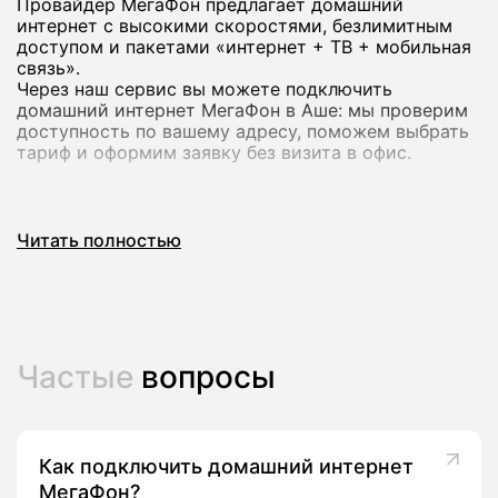
Провайдер МегаФон предлагает домашний
интернет с высокими скоростями, безлимитным
доступом и пакетами «интернет + ТВ + мобильная
связь».
Через наш сервис вы можете подключить
домашний интернет МегаФон в Аше: мы проверим
доступность по вашему адресу, поможем выбрать
тариф и оформим заявку без визита в офис.
Почему стоит подключить домашний
Читать полностью
интернет МегаФон
Домашний интернет МегаФон рассчитан на
современный формат использования: работа из
дома, онлайн‑обучение, игры и стриминг в
высоком качестве на нескольких устройствах
Частые
вопросы
сразу.
В линейке оператора есть тарифы со скоростью до
200-500 Мбит/с и выше, а в ряде городов -
комплексные предложения с ТВ‑каналами и
пакетами мобильной связи.
Как подключить домашний интернет
МегаФон?