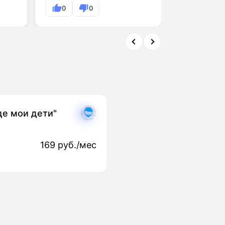
0
0
0
де мои дети"
169 руб./мес