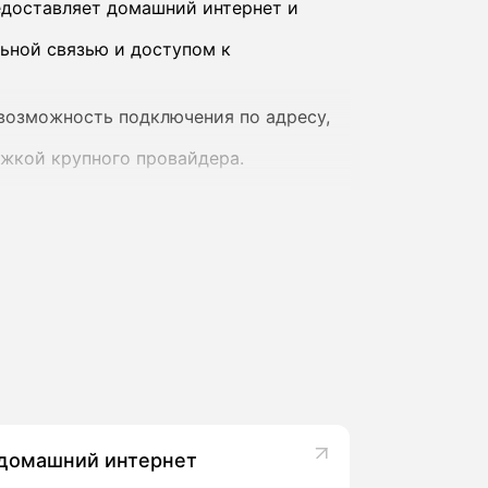
едоставляет домашний интернет и
ьной связью и доступом к
возможность подключения по адресу,
ржкой крупного провайдера.
зависимости от региона и конкретного
 и доступ к онлайн‑кинотеатру IVI,
 домашний интернет