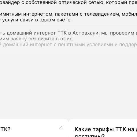
овайдер с собственной оптической сетью, который пр
лимитным интернетом, пакетами с телевидением, мобил
 услуги связи в одном счете.
ть домашний интернет ТТК в Астрахани: мы проверим 
им заявку без визита в офис.
ый домашний интернет с понятными условиями и подде
шний интернет ТТК
гает тарифы со скоростью от 70-100 до 500 Мбит/с в 
итный интернет, а в пакеты могут входить цифровое ТВ
ия.
К в Астрахани:
 скоростью до 100-500 Мбит/с;
ет + ТВ + мобильная связь + IVI»;
ТТК?
Какие тарифы ТТК на
доступны?