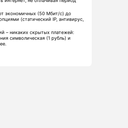
 интернет, не оплачивая период
от экономичных (50 Мбит/с) до
опциями (статический IP, антивирус,
ий – никаких скрытых платежей:
ия символическая (1 рубль) и
ее.