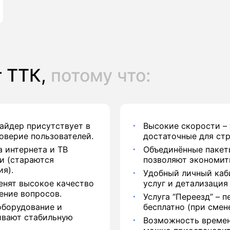
 ТТК,
потому что:
вайдер присутствует в
Высокие скорости – 
доверие пользователей.
достаточные для стр
 интернета и ТВ
Объединённые пакеты 
ки (стараются
позволяют экономит
я).
Удобный личный каби
енят высокое качество
услуг и детализация
ение вопросов.
Услуга “Переезд” – 
оборудование и
бесплатно (при смен
ивают стабильную
Возможность времен