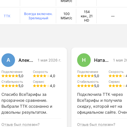
Мбит/с
154
Всегда включен.
100
ТТК
кан., 21
—
Зрелищный
Мбит/с
HD
А
Н
Алексей Воронов
Наталья Алексеевна
1 мая 2026 г.
1 мая 2
Подключение
Скорость
Подключение
Скорость
5,0
4,0
5,0
Стабильность
Сервис
Стабильность
Сервис
5,0
4,0
5,0
Спасибо ВсеТарифы за
Подключила ТТК через
прозрачное сравнение.
ВсеТарифы и получила
Выбрали ТТК осознанно и
скидку, которой нет на
довольны результатом.
официальном сайте. Оче
довольна результатом.
Отзыв был полезен?
Отзыв был полезен?