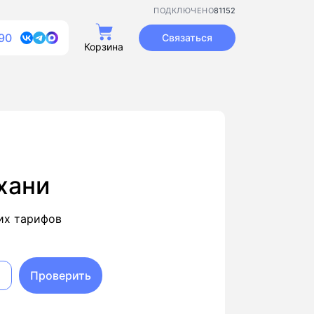
81152
ПОДКЛЮЧЕНО
90
Связаться
Корзина
хани
их тарифов
Проверить