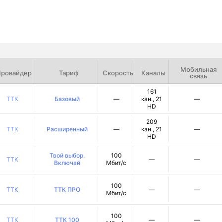
Мобильная
ровайдер
Тариф
Скорость
Каналы
связь
161
ТТК
Базовый
—
кан., 21
—
HD
209
ТТК
Расширенный
—
кан., 21
—
HD
Твой выбор.
100
ТТК
—
—
Включай
Мбит/с
100
ТТК
ТТК ПРО
—
—
Мбит/с
100
ТТК
ТТК 100
—
—