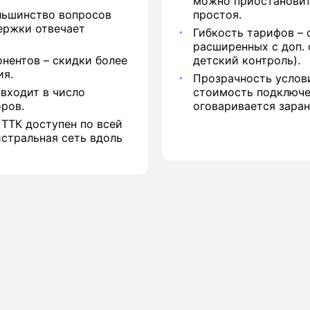
можно приостановить
льшинство вопросов
простоя.
держки отвечает
Гибкость тарифов – 
расширенных с доп. 
нентов – скидки более
детский контроль).
ия.
Прозрачность услов
входит в число
стоимость подключен
ров.
оговаривается заран
 ТТК доступен по всей
стральная сеть вдоль