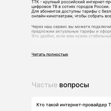
ТТК - крупный российский интернет‑пр
цифровое ТВ в сотнях городов России.
Для абонентов доступны тарифы с без
онлайн‑кинотеатрам, чтобы собрать все
Через наш сервис вы можете подключи
предложим актуальные тарифы и оформ
Это удобно, если вам нужен стабильн
Почему стоит подключить дома
Читать полностью
Согласно открытым данным, ТТК предла
тарифного плана.
На большинстве направлений это безлим
что удобно для семейного использован
Частые
вопросы
Основные преимущества провайдера ТТ
безлимитный домашний интернет со
тарифы «интернет» и пакеты «интерн
Кто такой интернет‑провайдер 