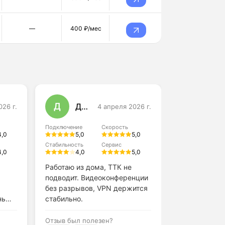
—
400 ₽/мес
Д
Г
Дмитрий Козлов
Геннадий Тихонов
026 г.
4 апреля 2026 г.
Подключение
Скорость
Подключение
4,0
5,0
5,0
5,0
Стабильность
Сервис
Стабильность
4,0
4,0
5,0
4,0
Работаю из дома, ТТК не
ТТК — хорош
подводит. Видеоконференции
семьи. Подк
без разрывов, VPN держится
скорость со
нь
стабильно.
тарифу, обры
Отзыв был полезен?
Отзыв был по