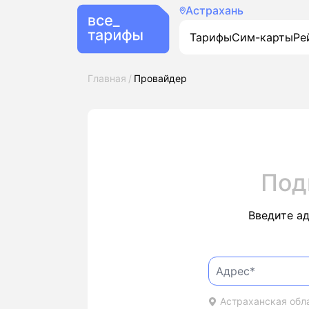
Астрахань
Тарифы
Сим-карты
Ре
Главная
Провайдер
Под
Введите а
Астраханская обла