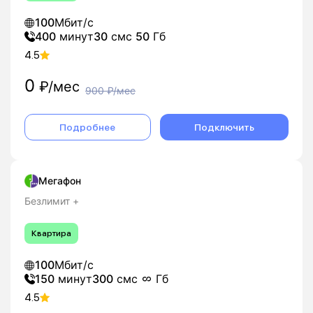
100
Мбит/с
400
минут
30
смс
50
Гб
4.5
0
₽/мес
900
₽/мес
Подробнее
Подключить
Мегафон
Безлимит +
Квартира
100
Мбит/с
150
минут
300
смс
Гб
4.5