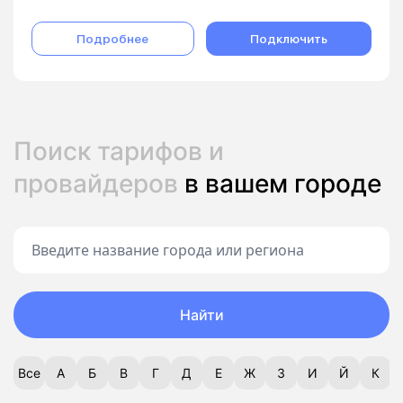
Подробнее
Подключить
Поиск тарифов и
провайдеров
в вашем городе
Найти
Все
А
Б
В
Г
Д
Е
Ж
З
И
Й
К