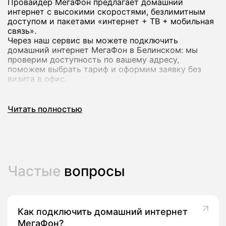
Провайдер МегаФон предлагает домашний
интернет с высокими скоростями, безлимитным
доступом и пакетами «интернет + ТВ + мобильная
связь».
Через наш сервис вы можете подключить
домашний интернет МегаФон в Белинском: мы
проверим доступность по вашему адресу,
поможем выбрать тариф и оформим заявку без
визита в офис.
Почему стоит подключить домашний
Читать полностью
интернет МегаФон
Домашний интернет МегаФон рассчитан на
современный формат использования: работа из
дома, онлайн‑обучение, игры и стриминг в
Частые
вопросы
высоком качестве на нескольких устройствах
сразу.
В линейке оператора есть тарифы со скоростью до
200-500 Мбит/с и выше, а в ряде городов -
комплексные предложения с ТВ‑каналами и
Как подключить домашний интернет
пакетами мобильной связи.
МегаФон?