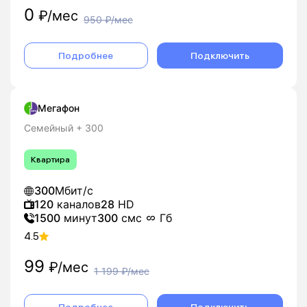
0
₽/мес
950
₽/мес
Подробнее
Подключить
Мегафон
Семейный + 300
Квартира
300
Мбит/с
120
каналов
28
HD
1500
минут
300
смс
Гб
4.5
99
₽/мес
1 199
₽/мес