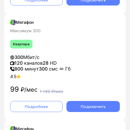
Подробнее
Подключить
Мегафон
Максимум 300
Квартира
300
Мбит/с
120
каналов
28
HD
800
минут
300
смс
Гб
4.5
99
₽/мес
1 149
₽/мес
Подробнее
Подключить
Мегафон