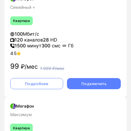
Семейный +
Квартира
100
Мбит/с
120
каналов
28
HD
1500
минут
300
смс
Гб
4.5
99
₽/мес
1 099
₽/мес
Подробнее
Подключить
Мегафон
Максимум
Квартира