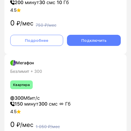
200
минут
30
смс
10
Гб
4.5
0
₽/мес
750
₽/мес
Подробнее
Подключить
Мегафон
Безлимит + 300
Квартира
300
Мбит/с
150
минут
300
смс
Гб
4.5
0
₽/мес
1 050
₽/мес