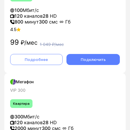
100
Мбит/с
120
каналов
28
HD
800
минут
300
смс
Гб
4.5
99
₽/мес
1 049
₽/мес
Подробнее
Подключить
Мегафон
VIP 300
Квартира
300
Мбит/с
120
каналов
28
HD
2000
минут
300
смс
Гб