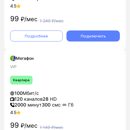
4.5
99
₽/мес
1 249
₽/мес
Подробнее
Подключить
Мегафон
VIP
Квартира
100
Мбит/с
120
каналов
28
HD
2000
минут
300
смс
Гб
4.5
99
₽/мес
1 149
₽/мес