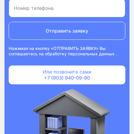
Отправить заявку
Нажимая на кнопку «ОТПРАВИТЬ ЗАЯВКУ» Вы
соглашаетесь на
обработку персональных данных
.
Или позвоните сами
+7 (903) 940-09-90