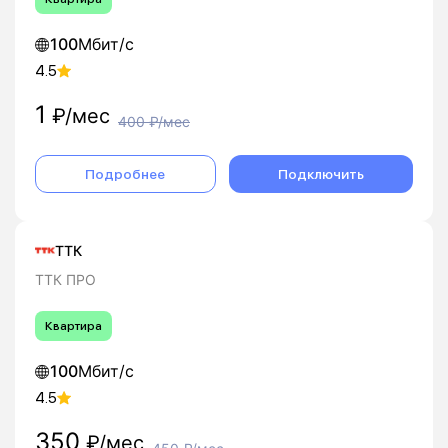
100
Мбит/с
4.5
1
₽/мес
400
₽/мес
Подробнее
Подключить
ТТК
ТТК ПРО
Квартира
100
Мбит/с
4.5
350
₽/мес