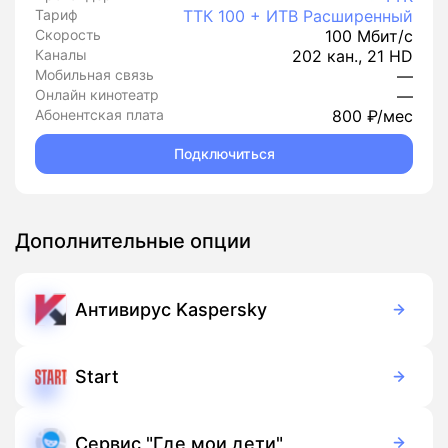
Тариф
ТТК 100 + ИТВ Расширенный
Скорость
100 Мбит/с
Каналы
202 кан., 21 HD
Мобильная связь
—
Онлайн кинотеатр
—
Абонентская плата
800 ₽/мес
Подключиться
Дополнительные опции
Антивирус Kaspersky
149 руб./мес
Подписка
Start
399 руб./мес
Подписка
Сервис "Где мои дети"