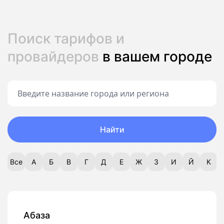
Поиск тарифов и
провайдеров
в вашем городе
Найти
Все
А
Б
В
Г
Д
Е
Ж
З
И
Й
К
Абаза