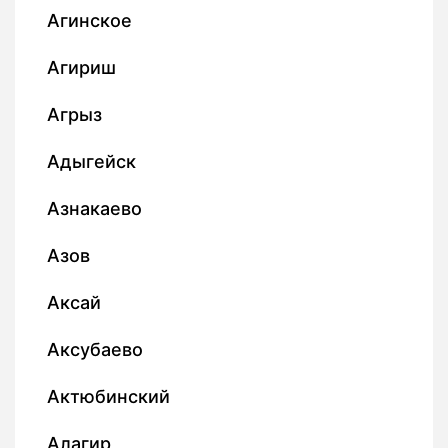
Агинское
Агириш
Агрыз
Адыгейск
Азнакаево
Азов
Аксай
Аксубаево
Актюбинский
Алагир