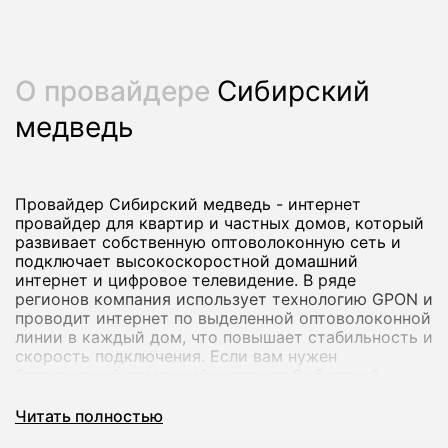
О провайдере
Сибирский
медведь
Провайдер Сибирский медведь - интернет
провайдер для квартир и частных домов, который
развивает собственную оптоволоконную сеть и
подключает высокоскоростной домашний
интернет и цифровое телевидение. В ряде
регионов компания использует технологию GPON и
проводит интернет по выделенной оптоволоконной
линии в каждый дом, что повышает стабильность и
скорость подключения. Если вам нужен
безлимитный домашний интернет Сибирский
медведь с возможностью добавить ТВ и
дополнительные опции, вы можете оформить
Читать полностью
заявку через наш сервис.