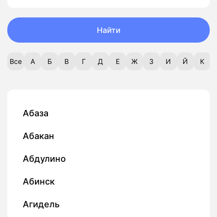
Найти
Все
А
Б
В
Г
Д
Е
Ж
З
И
Й
К
Абаза
Абакан
Абдулино
Абинск
Агидель