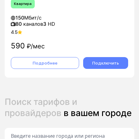
Квартира
150
Мбит/с
80
каналов
3
HD
4.5
590
₽/мес
Подробнее
Подключить
Поиск тарифов и
провайдеров
в вашем городе