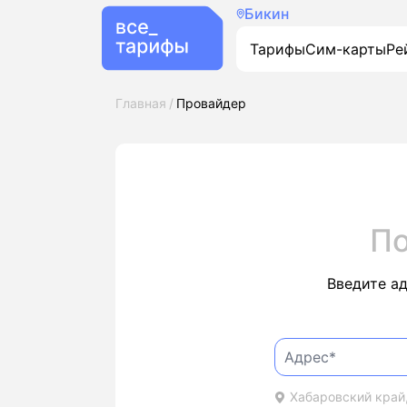
Бикин
Тарифы
Сим-карты
Ре
Главная
Провайдер
По
Введите а
Хабаровский край,