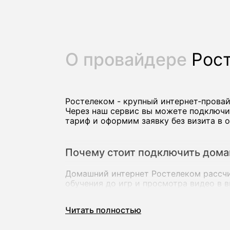
О провайдере
Рос
Ростелеком - крупный интернет‑прова
Через наш сервис вы можете подключи
тариф и оформим заявку без визита в о
Почему стоит подключить дома
Домашний интернет Ростелеком рассчит
обучения до игр и просмотра видео в 
В большинстве городов доступны тарифы
подходит для нескольких устройств о
Читать полностью
Ключевые преимущества провайдера Ро