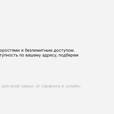
коростями и безлимитным доступом.
тупность по вашему адресу, подберем
для всей семьи: от серфинга и онлайн-
адресов - до 800-1000 Мбит/с, что