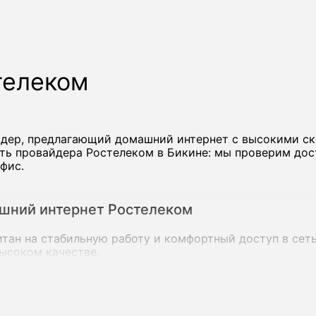
телеком
йдер, предлагающий домашний интернет с высокими с
ть провайдера Ростелеком в Бикине: мы проверим дос
фис.
шний интернет Ростелеком
ан на стабильную работу и комфортный доступ в сеть 
высоком качестве.
 со скоростью до сотен мегабит в секунду, а на ряде 
дновременно.
стелеком в Бикине: