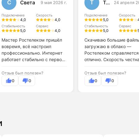
С
Т
Света
Тома
9 мая 2026 г.
24 апреля 2
Подключение
Скорость
Подключение
Скорость
4,0
4,0
5,0
Стабильность
Сервис
Стабильность
Сервис
5,0
4,0
5,0
Мастер Ростелеком пришёл
Скачиваю большие файл
вовремя, всё настроил
загружаю в облако —
профессионально. Интернет
Ростелеком справляется
работает стабильно с первого
отлично. Скорость честна
дня.
Отзыв был полезен?
Отзыв был полезен?
0
0
0
0
и