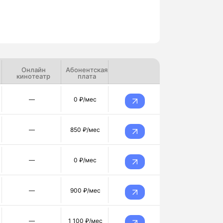
Онлайн
Абонентская
кинотеатр
плата
—
0 ₽/мес
—
850 ₽/мес
—
0 ₽/мес
—
900 ₽/мес
—
1 100 ₽/мес