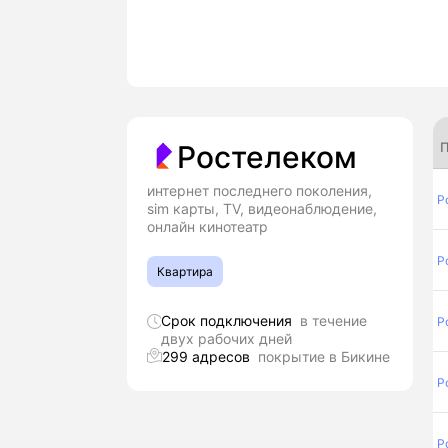
П
Ростелеком
интернет последнего поколения,
Р
sim карты, TV, видеонаблюдение,
онлайн кинотеатр
Р
Квартира
Срок подключения
в течение
Р
двух рабочих дней
299 адресов
покрытие в Бикине
Р
Р