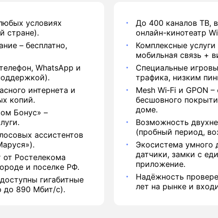
 любых условиях
До 400 каналов ТВ, 
й стране).
онлайн-кинотеатр Wi
ние – бесплатно,
Комплексные услуги 
мобильная связь + в
телефон, WhatsApp и
Специальные игровы
поддержкой).
трафика, низким пин
асного интернета и
Mesh Wi‑Fi и GPON –
ых копий.
бесшовного покрыти
доме.
ом Бонус» –
луги.
Возможность двухне
(пробный период, воз
лосовых ассистентов
аруся»).
Экосистема умного 
датчики, замки с ед
 от Ростелекома
приложение.
ороде и поселке РФ.
Надёжность провере
 доступны гигабитные
лет на рынке и вход
 до 890 Мбит/с).