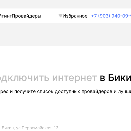
йтинг
Провайдеры
Избранное
+7 (903) 940-09-
дключить интернет
в Бик
дрес и получите список доступных провайдеров и лучш
 Бикин, ул Первомайская, 13