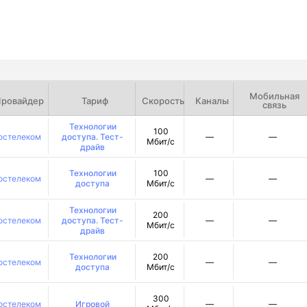
Мобильная
ровайдер
Тариф
Скорость
Каналы
связь
Технологии
100
остелеком
доступа. Тест-
—
—
Мбит/с
драйв
Технологии
100
остелеком
—
—
доступа
Мбит/с
Технологии
200
остелеком
доступа. Тест-
—
—
Мбит/с
драйв
Технологии
200
остелеком
—
—
доступа
Мбит/с
300
остелеком
Игровой
—
—