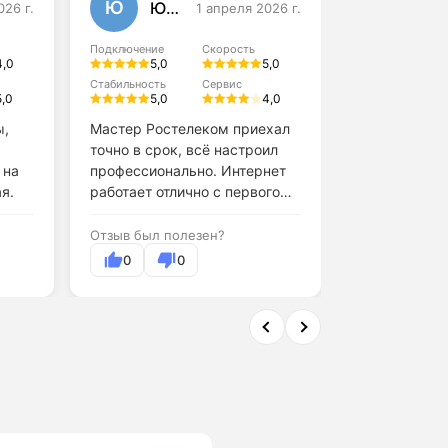
Ю
А
Юлия Данилова
026 г.
1 апреля 2026 г.
Алексей
Подключение
Скорость
Подключение
4,0
5,0
5,0
4,0
Стабильность
Сервис
5,0
5,0
4,0
Стабильность
4,0
ы,
Мастер Ростелеком приехал
точно в срок, всё настроил
Обслуживани
 на
профессионально. Интернет
поддержки н
я.
работает отлично с первого
дня.
Отзыв был по
Отзыв был полезен?
0
0
0