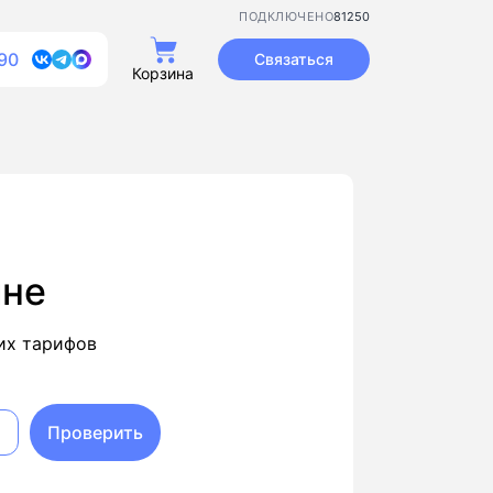
81250
ПОДКЛЮЧЕНО
90
Связаться
Корзина
ине
их тарифов
Проверить