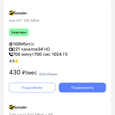
Билайн
bee HIT 100 Мбит
Квартира
100
Мбит/с
221
каналов
34
HD
700
минут
700
смс
1024
Гб
4.6
430
₽/мес
850
₽/мес
Подробнее
Подключить
Билайн
Для дома 500 Мбит с ТВ