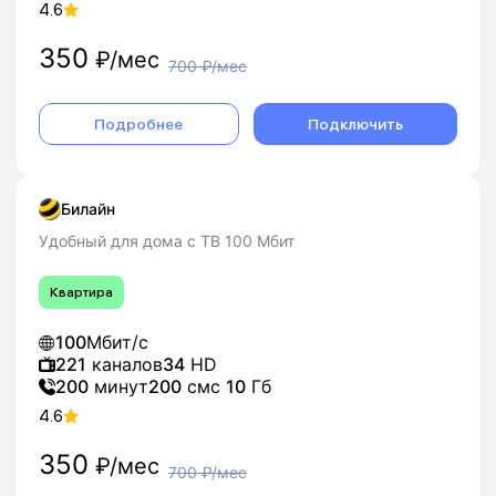
4.6
350
₽/мес
700
₽/мес
Подробнее
Подключить
Билайн
Удобный для дома с ТВ 100 Мбит
Квартира
100
Мбит/с
221
каналов
34
HD
200
минут
200
смс
10
Гб
4.6
350
₽/мес
700
₽/мес