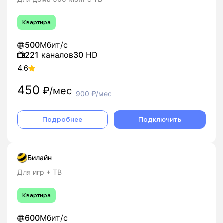
Квартира
500
Мбит/с
221
каналов
30
HD
4.6
450
₽/мес
900
₽/мес
Подробнее
Подключить
Билайн
Для игр + ТВ
Квартира
600
Мбит/с