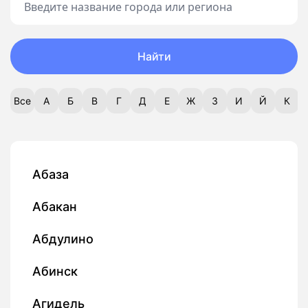
Найти
Все
А
Б
В
Г
Д
Е
Ж
З
И
Й
К
Абаза
Абакан
Абдулино
Абинск
Агидель