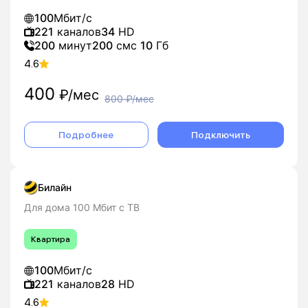
100
Мбит/с
221
каналов
34
HD
200
минут
200
смс
10
Гб
4.6
400
₽/мес
800
₽/мес
Подробнее
Подключить
Билайн
Для дома 100 Мбит с ТВ
Квартира
100
Мбит/с
221
каналов
28
HD
4.6