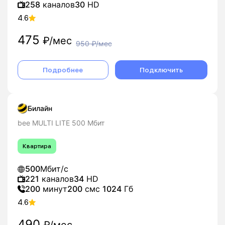
258
каналов
30
HD
4.6
475
₽/мес
950
₽/мес
Подробнее
Подключить
Билайн
bee MULTI LITE 500 Мбит
Квартира
500
Мбит/с
221
каналов
34
HD
200
минут
200
смс
1024
Гб
4.6
490