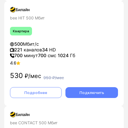
Билайн
bee HIT 500 Мбит
Квартира
500
Мбит/с
221
каналов
34
HD
700
минут
700
смс
1024
Гб
4.6
530
₽/мес
950
₽/мес
Подробнее
Подключить
Билайн
bee CONTACT 500 Мбит