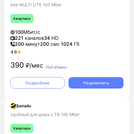
bee MULTI LITE 100 Мбит
Квартира
100
Мбит/с
221
каналов
34
HD
200
минут
200
смс
1024
Гб
4.6
390
₽/мес
750
₽/мес
Подробнее
Подключить
Билайн
Удобный для дома с ТВ 100 Мбит
Квартира