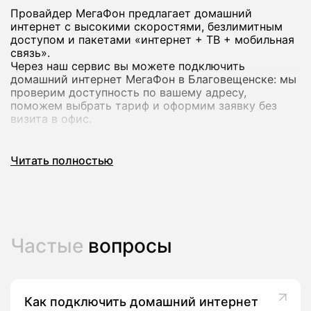
Провайдер МегаФон предлагает домашний
интернет с высокими скоростями, безлимитным
доступом и пакетами «интернет + ТВ + мобильная
связь».
Через наш сервис вы можете подключить
домашний интернет МегаФон в Благовещенске: мы
проверим доступность по вашему адресу,
поможем выбрать тариф и оформим заявку без
визита в офис.
Почему стоит подключить домашний
Читать полностью
интернет МегаФон
Домашний интернет МегаФон рассчитан на
современный формат использования: работа из
дома, онлайн‑обучение, игры и стриминг в
Частые
вопросы
высоком качестве на нескольких устройствах
сразу.
В линейке оператора есть тарифы со скоростью до
200-500 Мбит/с и выше, а в ряде городов -
комплексные предложения с ТВ‑каналами и
Как подключить домашний интернет