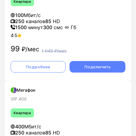
Квартира
100
Мбит/с
250
каналов
85
HD
1500
минут
300
смс
Гб
4.5
99
₽/мес
1 049
₽/мес
Подробнее
Подключить
Мегафон
VIP 400
Квартира
400
Мбит/с
250
каналов
85
HD