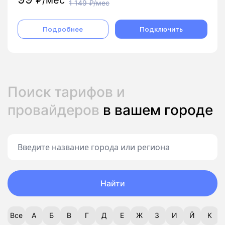
1 149
₽/мес
Подробнее
Подключить
Поиск тарифов и
провайдеров
в вашем городе
Найти
Все
А
Б
В
Г
Д
Е
Ж
З
И
Й
К