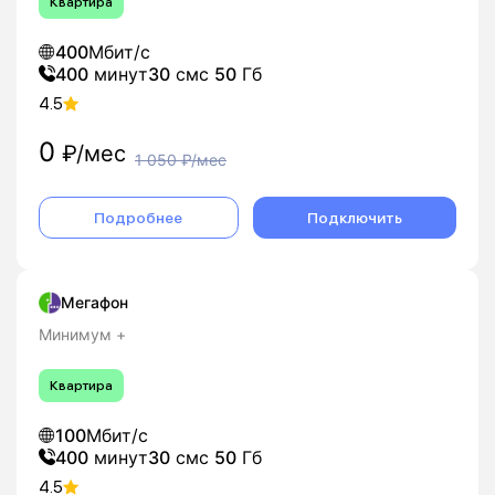
Квартира
400
Мбит/с
400
минут
30
смс
50
Гб
4.5
0
₽/мес
1 050
₽/мес
Подробнее
Подключить
Мегафон
Минимум +
Квартира
100
Мбит/с
400
минут
30
смс
50
Гб
4.5