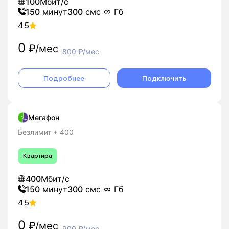
100
Мбит/с
150
минут
300
смс
Гб
4.5
0
₽/мес
800
₽/мес
Подробнее
Подключить
Мегафон
Безлимит + 400
Квартира
400
Мбит/с
150
минут
300
смс
Гб
4.5
0
₽/мес
900
₽/мес