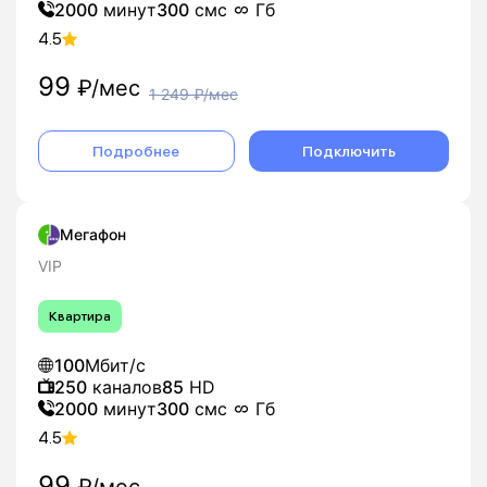
2000
минут
300
смс
Гб
4.5
99
₽/мес
1 249
₽/мес
Подробнее
Подключить
Мегафон
VIP
Квартира
100
Мбит/с
250
каналов
85
HD
2000
минут
300
смс
Гб
4.5
99
₽/мес