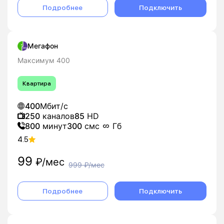
Подробнее
Подключить
Мегафон
Максимум 400
Квартира
400
Мбит/с
250
каналов
85
HD
800
минут
300
смс
Гб
4.5
99
₽/мес
999
₽/мес
Подробнее
Подключить