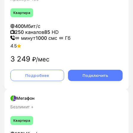
Квартира
400
Мбит/с
250
каналов
85
HD
минут
1000
смс
Гб
4.5
3 249
₽/мес
Подробнее
Подключить
Мегафон
Безлимит +
Квартира