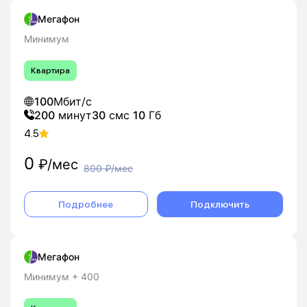
Мегафон
Минимум
Квартира
100
Мбит/с
200
минут
30
смс
10
Гб
4.5
0
₽/мес
800
₽/мес
Подробнее
Подключить
Мегафон
Минимум + 400