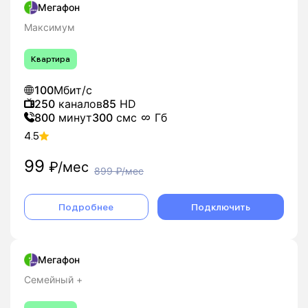
Мегафон
Максимум
Квартира
100
Мбит/с
250
каналов
85
HD
800
минут
300
смс
Гб
4.5
99
₽/мес
899
₽/мес
Подробнее
Подключить
Мегафон
Семейный +