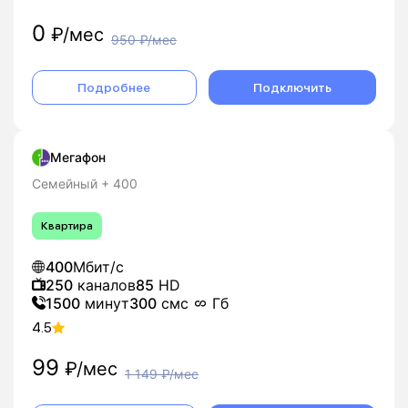
0
₽/мес
950
₽/мес
Подробнее
Подключить
Мегафон
Семейный + 400
Квартира
400
Мбит/с
250
каналов
85
HD
1500
минут
300
смс
Гб
4.5
99
₽/мес
1 149
₽/мес