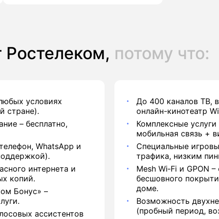
 Ростелеком,
потому что:
 любых условиях
До 400 каналов ТВ, 
й стране).
онлайн-кинотеатр Wi
ние – бесплатно,
Комплексные услуги 
мобильная связь + в
телефон, WhatsApp и
Специальные игровы
поддержкой).
трафика, низким пин
асного интернета и
Mesh Wi‑Fi и GPON –
ых копий.
бесшовного покрыти
доме.
ом Бонус» –
луги.
Возможность двухне
(пробный период, воз
лосовых ассистентов