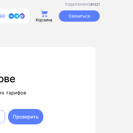
81321
ПОДКЛЮЧЕНО
90
Связаться
Корзина
ове
их тарифов
Проверить