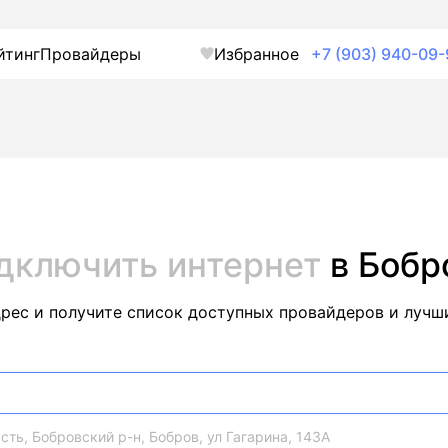
йтинг
Провайдеры
Избранное
+7 (903) 940-09-
дключить интернет
в Бобр
дрес и получите список доступных провайдеров и лучш
ть, Бобровский р-н, Бобров, ул Гагарина, 143А