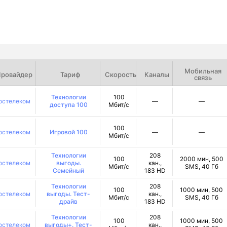
Мобильная
ровайдер
Тариф
Скорость
Каналы
связь
Технологии
100
остелеком
—
—
доступа 100
Мбит/с
100
остелеком
Игровой 100
—
—
Мбит/с
Технологии
208
100
2000 мин, 500
остелеком
выгоды.
кан.,
Мбит/с
SMS, 40 Гб
Семейный
183 HD
Технологии
208
100
1000 мин, 500
остелеком
выгоды. Тест-
кан.,
Мбит/с
SMS, 40 Гб
драйв
183 HD
Технологии
208
100
1000 мин, 500
остелеком
выгоды+. Тест-
кан.,