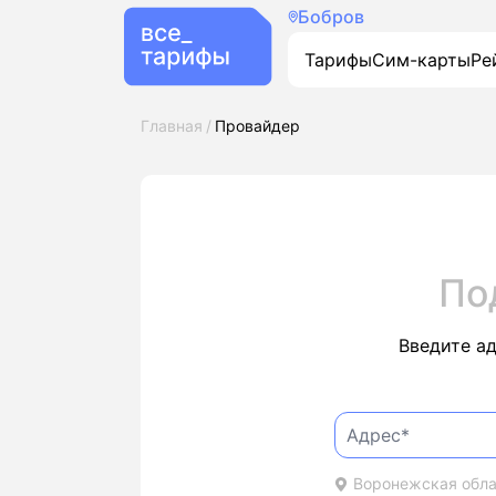
Бобров
Тарифы
Сим-карты
Ре
Главная
Провайдер
По
Введите а
Воронежская облас