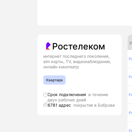
П
Ростелеком
интернет последнего поколения,
Р
sim карты, TV, видеонаблюдение,
онлайн кинотеатр
Р
Квартира
Срок подключения
в течение
Р
двух рабочих дней
6781 адрес
покрытие в Боброве
Р
Р