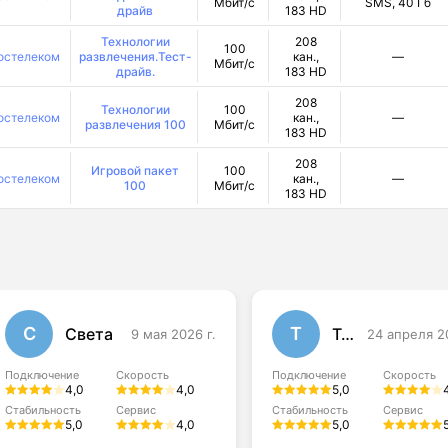
Мбит/с
SMS, 40 Гб
драйв
183 HD
Технологии
208
100
остелеком
развлечения.Тест-
кан.,
—
Мбит/с
драйв.
183 HD
208
Технологии
100
остелеком
кан.,
—
развлечения 100
Мбит/с
183 HD
208
Игровой пакет
100
остелеком
кан.,
—
100
Мбит/с
183 HD
С
Т
Света
Тома
9 мая 2026 г.
24 апреля 2
Подключение
Скорость
Подключение
Скорость
4,0
4,0
5,0
Стабильность
Сервис
Стабильность
Сервис
5,0
4,0
5,0