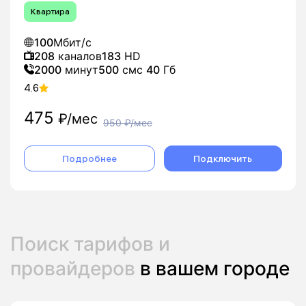
Квартира
100
Мбит/с
208
каналов
183
HD
2000
минут
500
смс
40
Гб
4.6
475
₽/мес
950
₽/мес
Подробнее
Подключить
Поиск тарифов и
провайдеров
в вашем городе