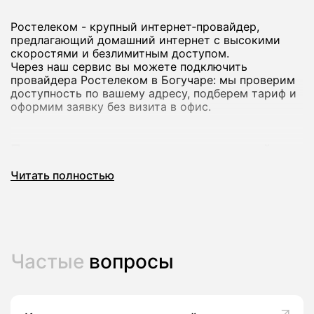
Ростелеком - крупный интернет‑провайдер,
предлагающий домашний интернет с высокими
скоростями и безлимитным доступом.
Через наш сервис вы можете подключить
провайдера Ростелеком в Богучаре: мы проверим
доступность по вашему адресу, подберем тариф и
оформим заявку без визита в офис.
Почему стоит подключить домашний
интернет Ростелеком
Читать полностью
Домашний интернет Ростелеком рассчитан на
стабильную работу и комфортный доступ в сеть
для всей семьи: от серфинга и онлайн-обучения до
игр и просмотра видео в высоком качестве.
В большинстве городов доступны тарифы со
Частые
вопросы
скоростью до сотен мегабит в секунду, а на ряде
адресов - до 800-1000 Мбит/с, что подходит для
нескольких устройств одновременно.