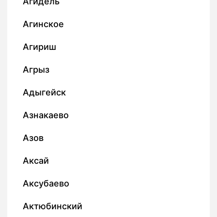
Агидель
Агинское
Агириш
Агрыз
Адыгейск
Азнакаево
Азов
Аксай
Аксубаево
Актюбинский