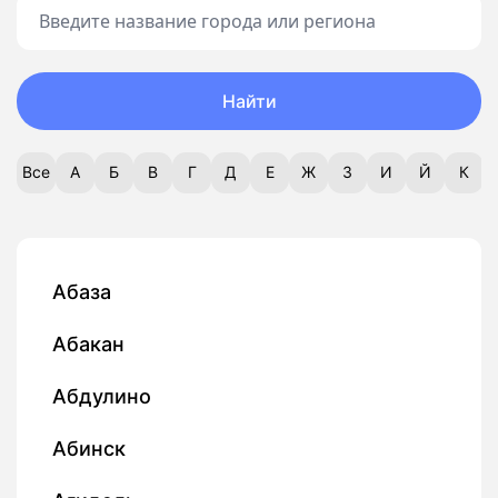
Найти
Все
А
Б
В
Г
Д
Е
Ж
З
И
Й
К
Абаза
Абакан
Абдулино
Абинск