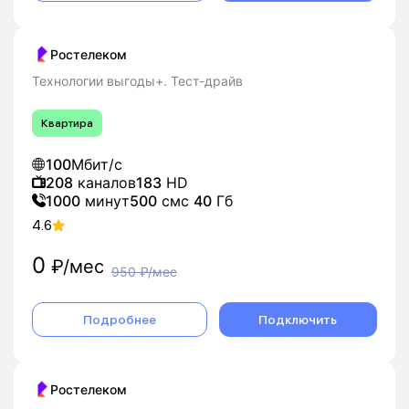
Ростелеком
Технологии выгоды+. Тест-драйв
Квартира
100
Мбит/с
208
каналов
183
HD
1000
минут
500
смс
40
Гб
4.6
0
₽/мес
950
₽/мес
Подробнее
Подключить
Ростелеком