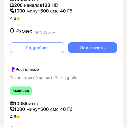
208
каналов
183
HD
1000
минут
500
смс
40
Гб
4.6
0
₽/мес
800
₽/мес
Подробнее
Подключить
Ростелеком
Технологии общения+. Тест-драйв
Квартира
100
Мбит/с
1000
минут
500
смс
40
Гб
4.6