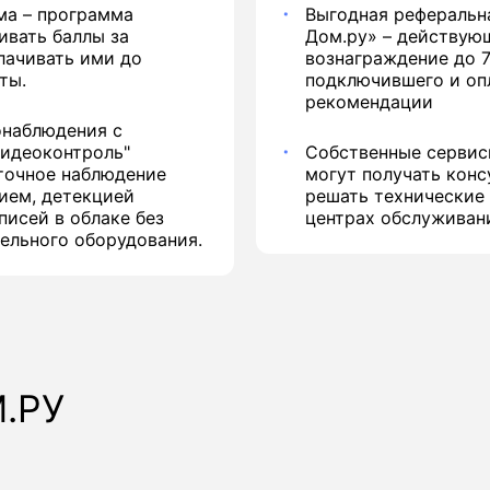
ма – программа
Выгодная реферальн
ивать баллы за
Дом.ру» – действую
лачивать ими до
вознаграждение до 7
ты.
подключившего и оп
рекомендации
онаблюдения с
Видеоконтроль"
Собственные сервис
уточное наблюдение
могут получать конс
ием, детекцией
решать технические
писей в облаке без
центрах обслуживан
ельного оборудования.
.РУ