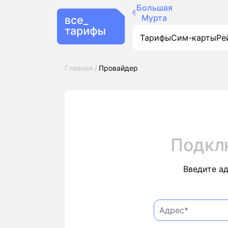
Большая
Мурта
Тарифы
Сим-карты
Ре
Главная
Провайдер
Подкл
Введите а