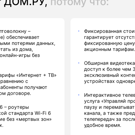
т ДОМ.РУ,
потому что:
птоволокну
–
Фиксированная стои
me) обеспечивает
гарантирует отсутс
ными потерями данных,
фиксированную цену
тать из дома,
акционным тарифам.
 онлайн-игры без
Обширная видеотека
доступ к более чем 
тарифы «Интернет + ТВ»
эксклюзивный конте
сравнению с
устройствах одновре
 абоненты получают
ом договоре.
Интерактивное теле
услуга «Управляй пр
6 – роутеры
паузу и перематыва
ой стандарта Wi-Fi 6
канала, а также пре
ие без «мертвых зон»
телепередач за посл
х.
удобное время.