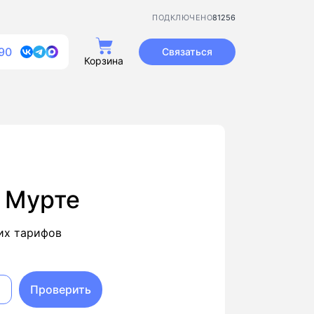
81256
ПОДКЛЮЧЕНО
90
Связаться
Корзина
 Мурте
их тарифов
Проверить