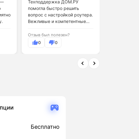
 —
Техподдержка ДОМ.РУ
Подключени
о
помогла быстро решить
прошло быст
иятно
вопрос с настройкой роутера.
Мастер приш
у.
Вежливые и компетентные
объяснил все
операторы.
Отзыв был полезен?
Отзыв был по
0
0
0
опции
Бесплатно