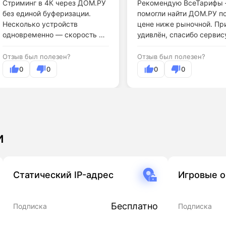
Стриминг в 4К через ДОМ.РУ
Рекомендую ВсеТарифы
без единой буферизации.
помогли найти ДОМ.РУ п
Несколько устройств
цене ниже рыночной. Пр
одновременно — скорость не
удивлён, спасибо сервис
проседает.
Отзыв был полезен?
Отзыв был полезен?
0
0
0
0
и
Статический IP-адрес
Игровые 
Бесплатно
Подписка
Подписка