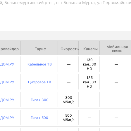
, Большемуртинский р-н, , пгт Большая Мурта, ул Первомайская
Мобильная
ровайдер
Тариф
Скорость
Каналы
связь
130
ДОМ.РУ
Кабельное ТВ
—
кан., 30
—
HD
135
ДОМ.РУ
Цифровое ТВ
—
кан., 33
—
HD
300
ДОМ.РУ
Гига+ 300
—
—
Мбит/с
500
ДОМ.РУ
Гига+ 500
—
—
Мбит/с