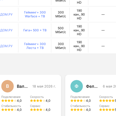
Мбит/с
HD
190
Гейминг+ 300
300
ДОМ.РУ
кан., 90
—
Warface + ТВ
Мбит/с
HD
190
500
ДОМ.РУ
Гига+ 500 + ТВ
кан., 90
—
Мбит/с
HD
190
Гейминг+ 300
300
ДОМ.РУ
кан., 90
—
Леста + ТВ
Мбит/с
HD
В
Ф
Валерия Панова
Феликс
18 мая 2026 г.
6 мая 2
Подключение
Скорость
Подключение
Скорость
4,0
4,0
4,0
Стабильность
Сервис
Стабильность
Сервис
4,0
4,0
4,0