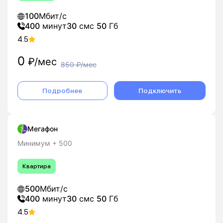
100
Мбит/с
400
минут
30
смс
50
Гб
4.5
0
₽/мес
850
₽/мес
Подробнее
Подключить
Мегафон
Минимум + 500
Квартира
500
Мбит/с
400
минут
30
смс
50
Гб
4.5