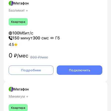
Мегафон
Безлимит +
Квартира
100
Мбит/с
150
минут
300
смс
Гб
4.5
0
₽/мес
800
₽/мес
Подробнее
Подключить
Мегафон
Минимум +
Квартира