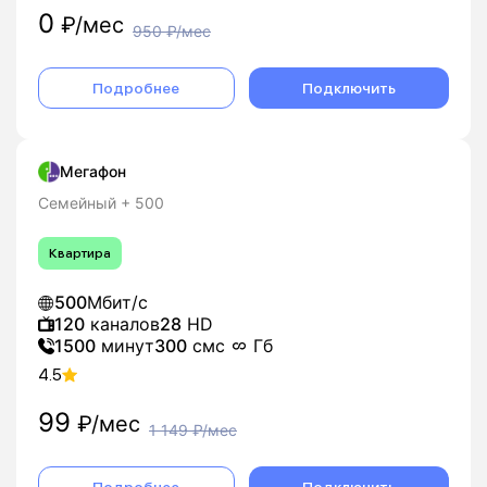
0
₽/мес
950
₽/мес
Подробнее
Подключить
Мегафон
Семейный + 500
Квартира
500
Мбит/с
120
каналов
28
HD
1500
минут
300
смс
Гб
4.5
99
₽/мес
1 149
₽/мес