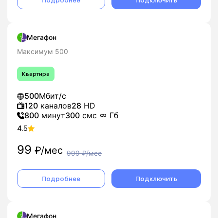
Подробнее
Подключить
Мегафон
Максимум 500
Квартира
500
Мбит/с
120
каналов
28
HD
800
минут
300
смс
Гб
4.5
99
₽/мес
999
₽/мес
Подробнее
Подключить
Мегафон