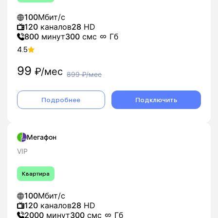
100
Мбит/с
120
каналов
28
HD
800
минут
300
смс
Гб
4.5
99
₽/мес
899
₽/мес
Подробнее
Подключить
Мегафон
VIP
Квартира
100
Мбит/с
120
каналов
28
HD
2000
минут
300
смс
Гб