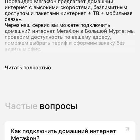
Провайдер МегаФон предлагает домашний
интернет с высокими скоростями, безлимитным
доступом и пакетами «интернет + ТВ + мобильная
связь».
Через наш сервис вы можете подключить
домашний интернет МегаФон в Большой Мурте: мы
проверим доступность по вашему адресу,
поможем выбрать тариф и оформим заявку без
визита в офис.
Почему стоит подключить домашний
Читать полностью
интернет МегаФон
Домашний интернет МегаФон рассчитан на
современный формат использования: работа из
дома, онлайн‑обучение, игры и стриминг в
Частые
вопросы
высоком качестве на нескольких устройствах
сразу.
В линейке оператора есть тарифы со скоростью до
200-500 Мбит/с и выше, а в ряде городов -
комплексные предложения с ТВ‑каналами и
Как подключить домашний интернет
пакетами мобильной связи.
МегаФон?