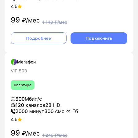
4.5
99
₽/мес
1 149
₽/мес
Подробнее
Подключить
Мегафон
VIP 500
Квартира
500
Мбит/с
120
каналов
28
HD
2000
минут
300
смс
Гб
4.5
99
₽/мес
1 249
₽/мес