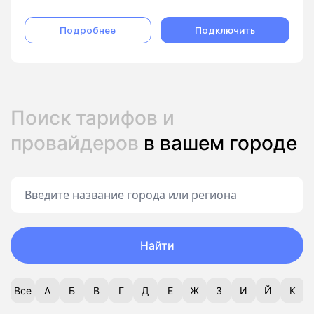
Подробнее
Подключить
Поиск тарифов и
провайдеров
в вашем городе
Найти
Все
А
Б
В
Г
Д
Е
Ж
З
И
Й
К