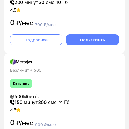
200
минут
30
смс
10
Гб
4.5
0
₽/мес
700
₽/мес
Подробнее
Подключить
Мегафон
Безлимит + 500
Квартира
500
Мбит/с
150
минут
300
смс
Гб
4.5
0
₽/мес
900
₽/мес