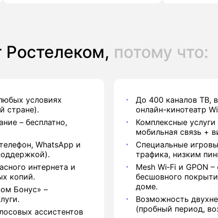
 Ростелеком,
потому что:
 любых условиях
До 400 каналов ТВ, 
й стране).
онлайн-кинотеатр Wi
ние – бесплатно,
Комплексные услуги 
мобильная связь + в
телефон, WhatsApp и
Специальные игровы
поддержкой).
трафика, низким пин
асного интернета и
Mesh Wi‑Fi и GPON –
ых копий.
бесшовного покрыти
доме.
ом Бонус» –
луги.
Возможность двухне
(пробный период, воз
лосовых ассистентов