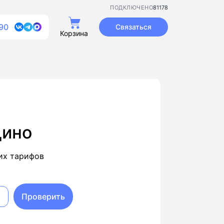
81178
ПОДКЛЮЧЕНО
90
Связаться
Корзина
дино
их тарифов
Проверить