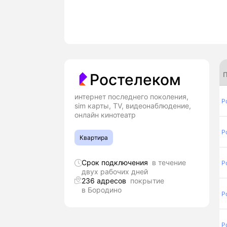
П
Ростелеком
интернет последнего поколения,
Р
sim карты, TV, видеонаблюдение,
онлайн кинотеатр
Р
Квартира
Срок подключения
в течение
Р
двух рабочих дней
236 адресов
покрытие
в Бородино
Р
Р