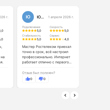
Ю
А
Юлия Данилова
026 г.
1 апреля 2026 г.
Алексей
Подключение
Скорость
Подключение
4,0
5,0
5,0
4,0
Стабильность
Сервис
5,0
5,0
4,0
Стабильность
4,0
ы,
Мастер Ростелеком приехал
точно в срок, всё настроил
Обслуживани
 на
профессионально. Интернет
поддержки н
я.
работает отлично с первого
дня.
Отзыв был по
Отзыв был полезен?
0
0
0