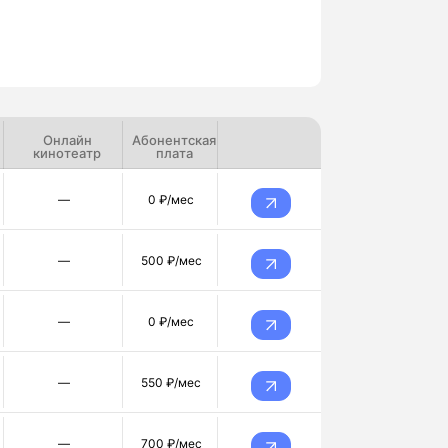
Онлайн
Абонентская
кинотеатр
плата
—
0 ₽/мес
—
500 ₽/мес
—
0 ₽/мес
—
550 ₽/мес
—
700 ₽/мес