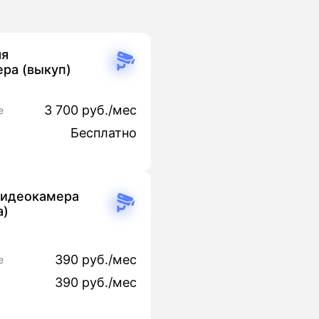
яя
ра (выкуп)
3 700 руб./мес
е
Бесплатно
видеокамера
а)
390 руб./мес
е
390 руб./мес