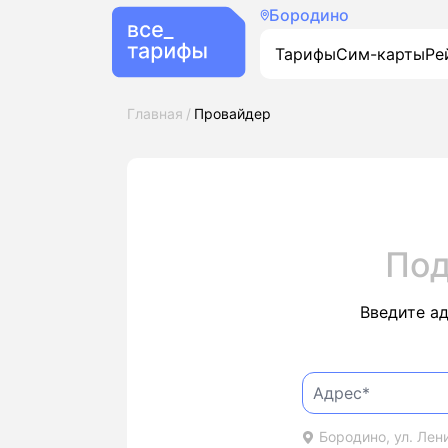
Бородино
Тарифы
Сим-карты
Ре
Главная
Провайдер
Под
Введите а
Бородино, ул. Лени