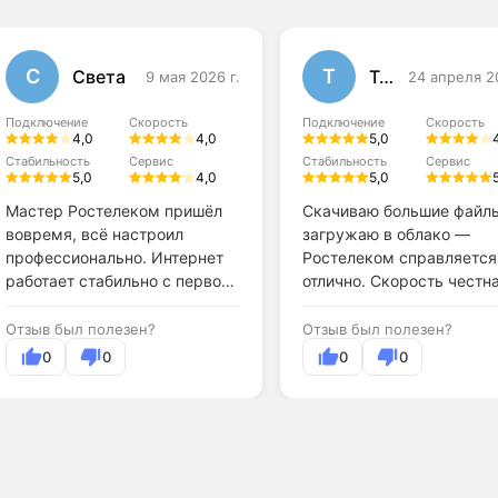
С
Т
Света
Тома
9 мая 2026 г.
24 апреля 2
Подключение
Скорость
Подключение
Скорость
4,0
4,0
5,0
Стабильность
Сервис
Стабильность
Сервис
5,0
4,0
5,0
Мастер Ростелеком пришёл
Скачиваю большие файл
вовремя, всё настроил
загружаю в облако —
профессионально. Интернет
Ростелеком справляется
работает стабильно с первого
отлично. Скорость честна
дня.
Отзыв был полезен?
Отзыв был полезен?
0
0
0
0