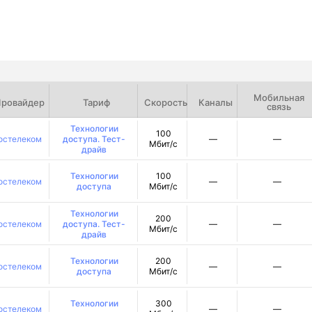
Мобильная
ровайдер
Тариф
Скорость
Каналы
связь
Технологии
100
остелеком
доступа. Тест-
—
—
Мбит/с
драйв
Технологии
100
остелеком
—
—
доступа
Мбит/с
Технологии
200
остелеком
доступа. Тест-
—
—
Мбит/с
драйв
Технологии
200
остелеком
—
—
доступа
Мбит/с
Технологии
300
остелеком
—
—