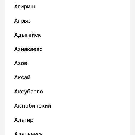
Агириш
Агрыз
Адыгейск
Азнакаево
Азов
Аксай
Аксубаево
Актюбинский
Алагир
Алапаевск