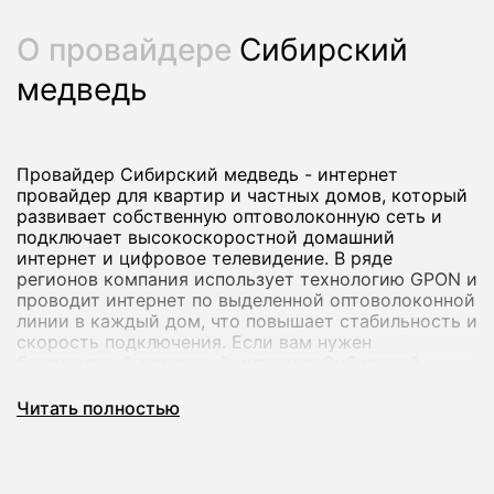
О провайдере
Сибирский
медведь
Провайдер Сибирский медведь - интернет
провайдер для квартир и частных домов, который
развивает собственную оптоволоконную сеть и
подключает высокоскоростной домашний
интернет и цифровое телевидение. В ряде
регионов компания использует технологию GPON и
проводит интернет по выделенной оптоволоконной
линии в каждый дом, что повышает стабильность и
скорость подключения. Если вам нужен
безлимитный домашний интернет Сибирский
медведь с возможностью добавить ТВ и
дополнительные опции, вы можете оформить
Читать полностью
заявку через наш сервис.
Через наш агрегатор мы помогаем подобрать