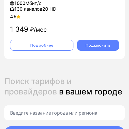
1000
Мбит/с
130
каналов
20
HD
4.5
1 349
₽/мес
Подробнее
Подключить
Поиск тарифов и
провайдеров
в вашем городе