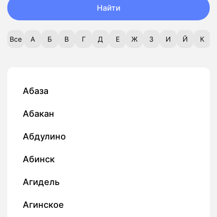
Найти
Все
А
Б
В
Г
Д
Е
Ж
З
И
Й
К
Абаза
Абакан
Абдулино
Абинск
Агидель
Агинское