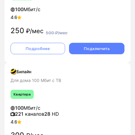
100
Мбит/с
4.6
250
₽/мес
500
₽/мес
Подробнее
Подключить
Билайн
Для дома 100 Мбит с ТВ
Квартира
100
Мбит/с
221
каналов
28
HD
4.6