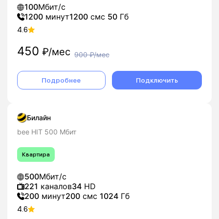
100
Мбит/с
1200
минут
1200
смс
50
Гб
4.6
450
₽/мес
900
₽/мес
Подробнее
Подключить
Билайн
bee HIT 500 Мбит
Квартира
500
Мбит/с
221
каналов
34
HD
200
минут
200
смс
1024
Гб
4.6