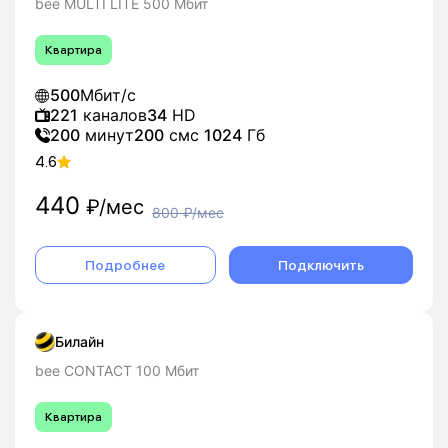
bee MULTI LITE 500 Мбит
Квартира
500
Мбит/с
221
каналов
34
HD
200
минут
200
смс
1024
Гб
4.6
440
₽/мес
800
₽/мес
Подробнее
Подключить
Билайн
bee CONTACT 100 Мбит
Квартира