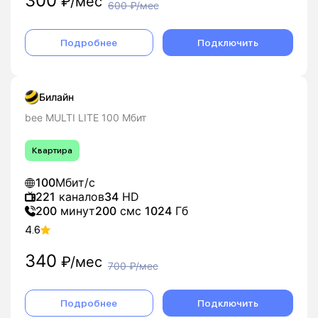
300
₽/мес
600
₽/мес
Подробнее
Подключить
Билайн
bee MULTI LITE 100 Мбит
Квартира
100
Мбит/с
221
каналов
34
HD
200
минут
200
смс
1024
Гб
4.6
340
₽/мес
700
₽/мес
Подробнее
Подключить