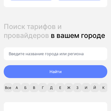
Поиск тарифов и
провайдеров
в вашем городе
Найти
Все
А
Б
В
Г
Д
Е
Ж
З
И
Й
К