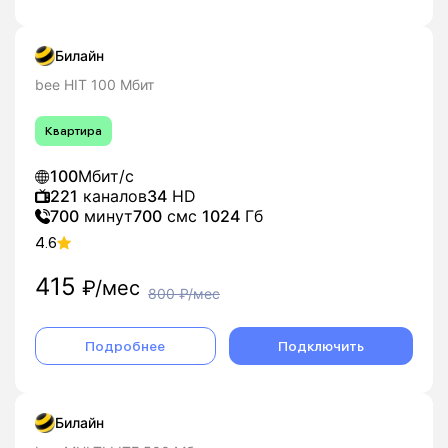
Билайн
bee HIT 100 Мбит
Квартира
100
Мбит/с
221
каналов
34
HD
700
минут
700
смс
1024
Гб
4.6
415
₽/мес
800
₽/мес
Подробнее
Подключить
Билайн