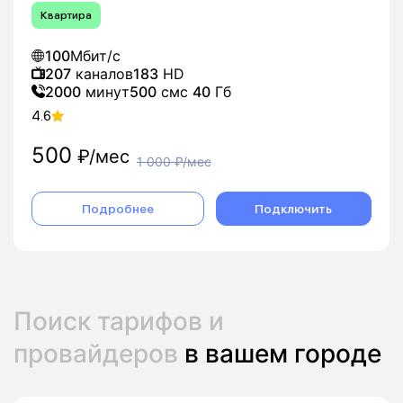
Квартира
100
Мбит/с
207
каналов
183
HD
2000
минут
500
смс
40
Гб
4.6
500
₽/мес
1 000
₽/мес
Подробнее
Подключить
Поиск тарифов и
провайдеров
в вашем городе