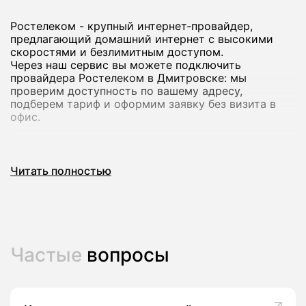
Ростелеком - крупный интернет‑провайдер,
предлагающий домашний интернет с высокими
скоростями и безлимитным доступом.
Через наш сервис вы можете подключить
провайдера Ростелеком в Дмитровске: мы
проверим доступность по вашему адресу,
подберем тариф и оформим заявку без визита в
офис.
Почему стоит подключить домашний
Читать полностью
интернет Ростелеком
Домашний интернет Ростелеком рассчитан на
стабильную работу и комфортный доступ в сеть
для всей семьи: от серфинга и онлайн-обучения до
игр и просмотра видео в высоком качестве.
Частые
вопросы
В большинстве городов доступны тарифы со
скоростью до сотен мегабит в секунду, а на ряде
адресов - до 800-1000 Мбит/с, что подходит для
нескольких устройств одновременно.