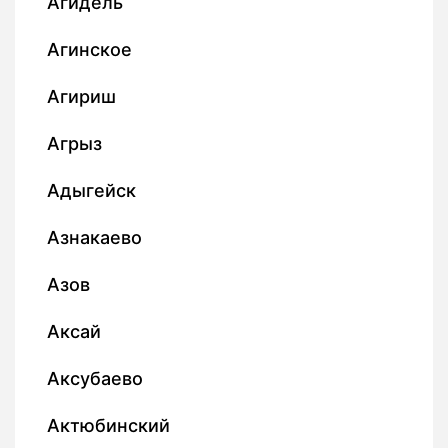
Агидель
Агинское
Агириш
Агрыз
Адыгейск
Азнакаево
Азов
Аксай
Аксубаево
Актюбинский