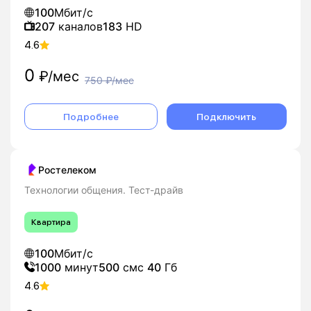
100
Мбит/с
207
каналов
183
HD
4.6
0
₽/мес
750
₽/мес
Подробнее
Подключить
Ростелеком
Технологии общения. Тест-драйв
Квартира
100
Мбит/с
1000
минут
500
смс
40
Гб
4.6