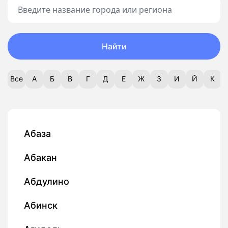
Найти
Все
А
Б
В
Г
Д
Е
Ж
З
И
Й
К
Абаза
Абакан
Абдулино
Абинск