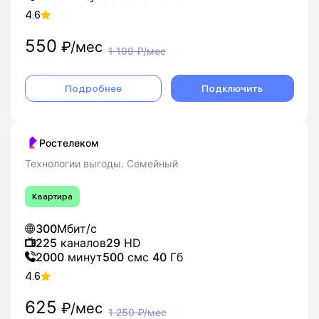
4.6
550
₽/мес
1 100
₽/мес
Подробнее
Подключить
Ростелеком
Технологии выгоды. Семейный
Квартира
300
Мбит/с
225
каналов
29
HD
2000
минут
500
смс
40
Гб
4.6
625
₽/мес
1 250
₽/мес