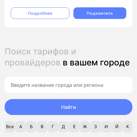
Подробнее
Подключить
Поиск тарифов и
провайдеров
в вашем городе
Найти
Все
А
Б
В
Г
Д
Е
Ж
З
И
Й
К