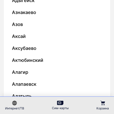
Адыгейск
Азнакаево
Азов
Аксай
Аксубаево
Актюбинский
Алагир
Алапаевск
Алатырь
Алдан
Сим-карты
Интернет/ТВ
Корзина