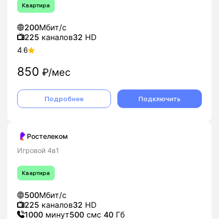
Квартира
200
Мбит/с
225
каналов
32
HD
4.6
850
₽/мес
Подробнее
Подключить
Ростелеком
Игровой 4в1
Квартира
500
Мбит/с
225
каналов
32
HD
1000
минут
500
смс
40
Гб