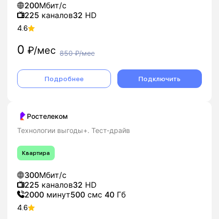
200
Мбит/с
225
каналов
32
HD
4.6
0
₽/мес
850
₽/мес
Подробнее
Подключить
Ростелеком
Технологии выгоды+. Тест-драйв
Квартира
300
Мбит/с
225
каналов
32
HD
2000
минут
500
смс
40
Гб
4.6