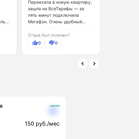
Переехала в новую квартиру,
Скачиваю бо
зашла на ВсеТарифы — за
загружаю в 
пять минут подключила
Мегафон спр
олько
Мегафон. Очень удобный
отлично. Ско
сервис.
Отзыв был полезен?
Отзыв был по
0
0
0
я
150 руб./мес