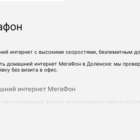
афон
ий интернет с высокими скоростями, безлимитным до
ть домашний интернет МегаФон в Долинске: мы провер
ку без визита в офис.
ашний интернет МегаФон
на современный формат использования: работа из дом
йствах сразу.
коростью до 200-500 Мбит/с и выше, а в ряде городов
зи.
егаФон в Долинске: