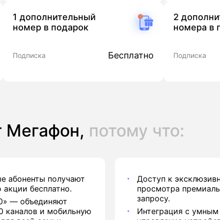
1 дополнительный
2 дополн
номер в подарок
номера в 
Бесплатно
Подписка
Подписка
т Мегафон,
потому что:
е абоненты получают
Доступ к эксклюзив
 акции бесплатно.
просмотра премиаль
запросу.
0» — объединяют
50 каналов и мобильную
Интеграция с умным