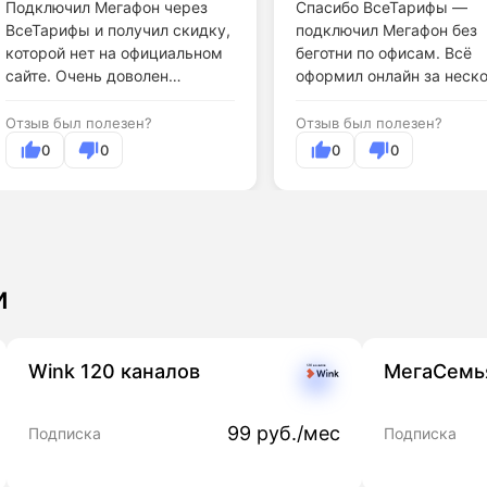
Подключил Мегафон через
Спасибо ВсеТарифы —
ВсеТарифы и получил скидку,
подключил Мегафон без
которой нет на официальном
беготни по офисам. Всё
сайте. Очень доволен
оформил онлайн за неск
результатом.
минут.
Отзыв был полезен?
Отзыв был полезен?
0
0
0
0
и
Wink 120 каналов
МегаСемь
99 руб./мес
Подписка
Подписка