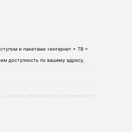
ступом и пакетами «интернет + ТВ +
им доступность по вашему адресу,
а, онлайн‑обучение, игры и стриминг в
 - комплексные предложения с