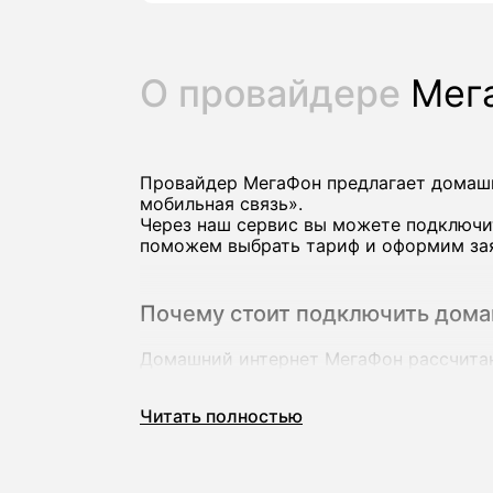
О провайдере
Мег
Провайдер МегаФон предлагает домашн
мобильная связь».
Через наш сервис вы можете подключи
поможем выбрать тариф и оформим заяв
Почему стоит подключить дом
Домашний интернет МегаФон рассчитан 
высоком качестве на нескольких устро
В линейке оператора есть тарифы со с
Читать полностью
ТВ‑каналами и пакетами мобильной свя
Ключевые преимущества провайдера М