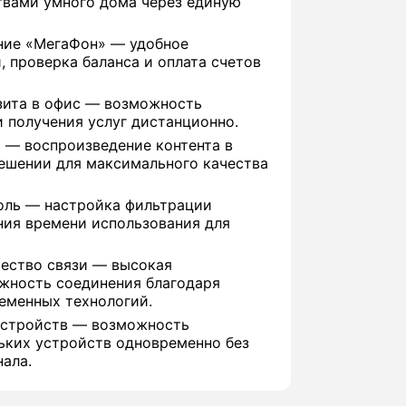
твами умного дома через единую
ние «МегаФон» — удобное
, проверка баланса и оплата счетов
зита в офис — возможность
 получения услуг дистанционно.
 — воспроизведение контента в
ешении для максимального качества
оль — настройка фильтрации
ния времени использования для
чество связи — высокая
ежность соединения благодаря
еменных технологий.
устройств — возможность
ьких устройств одновременно без
нала.