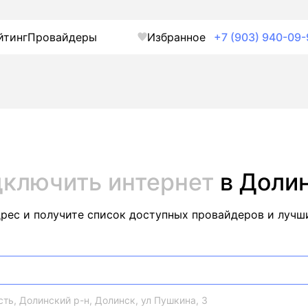
йтинг
Провайдеры
Избранное
+7 (903) 940-09-
ключить интернет
в Доли
дрес и получите список доступных провайдеров и лучш
ть, Долинский р-н, Долинск, ул Пушкина, 3