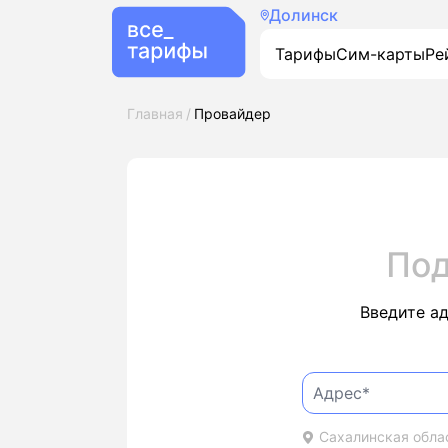
Долинск
Тарифы
Сим-карты
Ре
Главная
Провайдер
Под
Введите а
Сахалинская облас