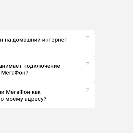
н на домашний интернет
льной скорости и комфортной работы,
абонентов именно из Долинске.
занимает подключение
 МегаФон?
нтернетом до комплексных пакетов,
 ли МегаФон как
по моему адресу?
 детали.