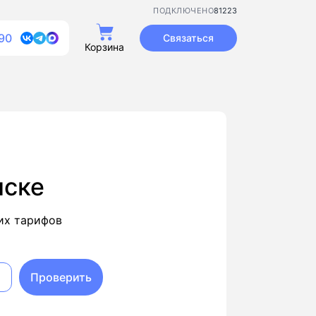
81223
ПОДКЛЮЧЕНО
90
Связаться
Корзина
нске
их тарифов
Проверить