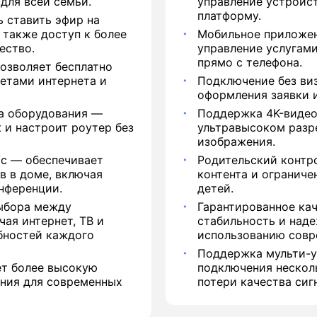
для всей семьи.
управление устройс
платформу.
 ставить эфир на
 также доступ к более
Мобильное приложе
ество.
управление услугами
прямо с телефона.
озволяет бесплатно
кетами интернета и
Подключение без ви
оформления заявки и
ка оборудования —
Поддержка 4K-видео
 и настроит роутер без
ультравысоком разр
изображения.
/с — обеспечивает
Родительский контр
в в доме, включая
контента и ограниче
нференции.
детей.
ыбора между
Гарантированное ка
чая интернет, ТВ и
стабильность и над
бностей каждого
использованию совр
Поддержка мульти-
ет более высокую
подключения нескол
ения для современных
потери качества сиг