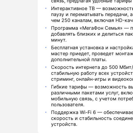
связь, предлагая удобные тарифы 
Интерактивное ТВ — возможность
паузу и перематывать передачи, а
чем 250 каналам, включая HD-кач
Программа «МегаФон Семья» — п
добавлять близких и делиться па
минут.
Бесплатная установка и настрой
мастер приедет, проведет монтаж
дополнительной платы.
Скорость интернета до 500 Мбит
стабильную работу всех устройст
стриминг, онлайн-игры и видеоко
Гибкие тарифы — возможность в
различными пакетами услуг, вклю
мобильную связь, с учетом потре
пользователя.
Поддержка Wi-Fi 6 — обеспечива
скорость и стабильность соедин
устройств.