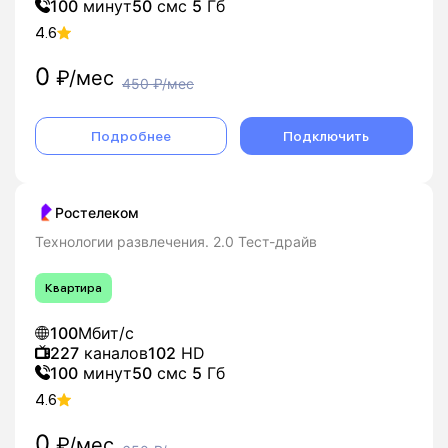
100
минут
50
смс
5
Гб
4.6
0
₽/мес
450
₽/мес
Подробнее
Подключить
Ростелеком
Технологии развлечения. 2.0 Тест-драйв
Квартира
100
Мбит/с
227
каналов
102
HD
100
минут
50
смс
5
Гб
4.6
0
₽/мес