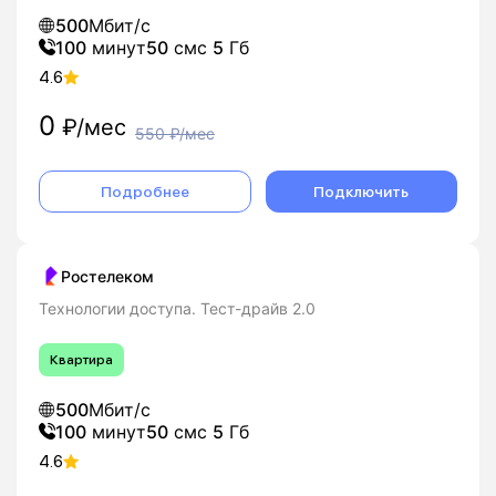
подключение «под ключ».
500
Мбит/с
100
минут
50
смс
5
Гб
4.6
0
₽/мес
550
₽/мес
Подробнее
Подключить
Ростелеком
Технологии доступа. Тест-драйв 2.0
Квартира
500
Мбит/с
100
минут
50
смс
5
Гб
4.6