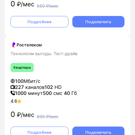
0
₽/мес
550
₽/мес
Подробнее
Подключить
Ростелеком
Технологии выгоды. Тест-драйв
Квартира
100
Мбит/с
227
каналов
102
HD
1000
минут
500
смс
40
Гб
4.6
0
₽/мес
800
₽/мес
Подробнее
Подключить