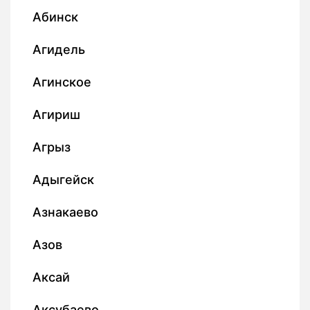
Абинск
Агидель
Агинское
Агириш
Агрыз
Адыгейск
Азнакаево
Азов
Аксай
Аксубаево