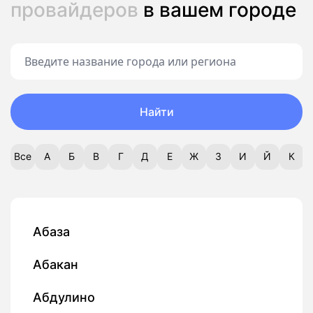
провайдеров
в вашем городе
Найти
Все
А
Б
В
Г
Д
Е
Ж
З
И
Й
К
Абаза
Абакан
Абдулино