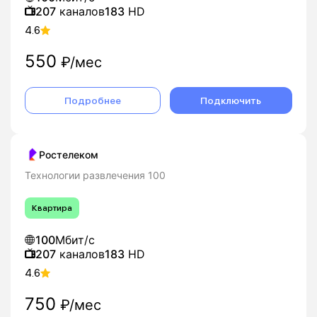
207
каналов
183
HD
4.6
550
₽/мес
Подробнее
Подключить
Ростелеком
Технологии развлечения 100
Квартира
100
Мбит/с
207
каналов
183
HD
4.6
750
₽/мес