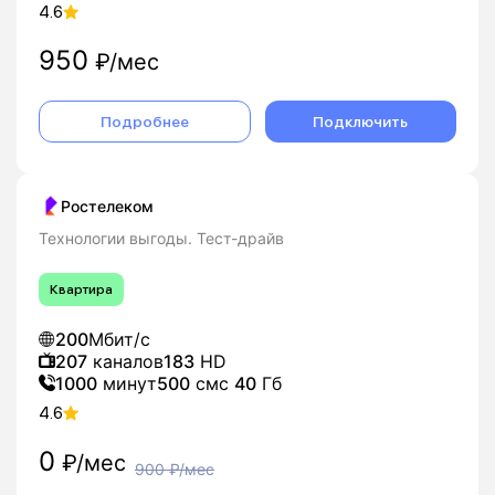
4.6
950
₽/мес
Подробнее
Подключить
Ростелеком
Технологии выгоды. Тест-драйв
Квартира
200
Мбит/с
207
каналов
183
HD
1000
минут
500
смс
40
Гб
4.6
0
₽/мес
900
₽/мес