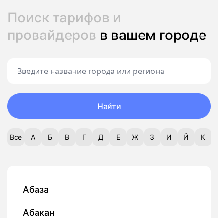
Поиск тарифов и
провайдеров
в вашем городе
Найти
Все
А
Б
В
Г
Д
Е
Ж
З
И
Й
К
Абаза
Абакан