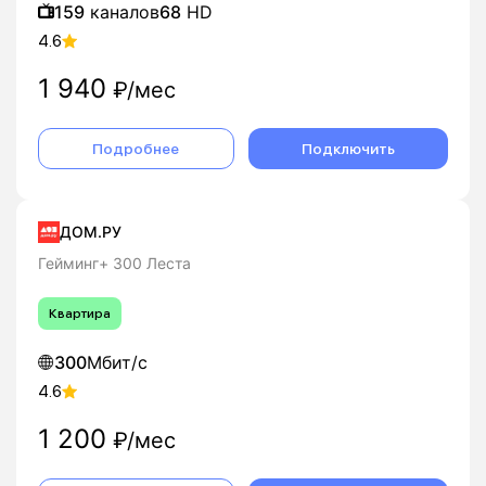
159
каналов
68
HD
4.6
1 940
₽/мес
Подробнее
Подключить
ДОМ.РУ
Гейминг+ 300 Леста
Квартира
300
Мбит/с
4.6
1 200
₽/мес