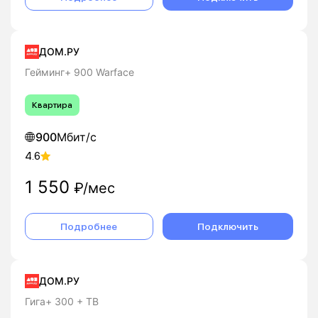
ДОМ.РУ
Гейминг+ 900 Warface
Квартира
900
Мбит/с
4.6
1 550
₽/мес
Подробнее
Подключить
ДОМ.РУ
Гига+ 300 + ТВ