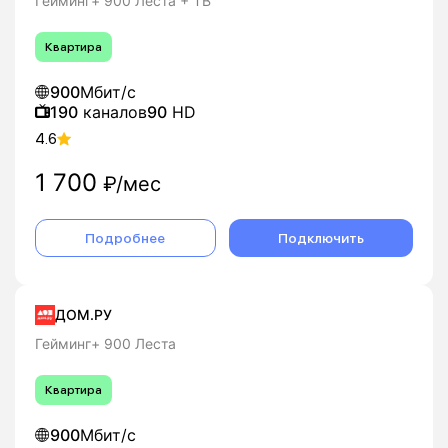
Гейминг+ 900 Леста + ТВ
Квартира
900
Мбит/с
190
каналов
90
HD
4.6
1 700
₽/мес
Подробнее
Подключить
ДОМ.РУ
Гейминг+ 900 Леста
Квартира
900
Мбит/с