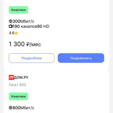
Квартира
300
Мбит/с
190
каналов
90
HD
4.6
1 300
₽/мес
Подробнее
Подключить
ДОМ.РУ
Гига+ 800
Квартира
800
Мбит/с