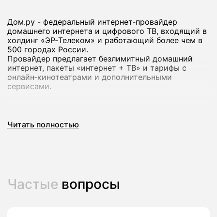
Дом.ру - федеральный интернет‑провайдер
домашнего интернета и цифрового ТВ, входящий в
холдинг «ЭР‑Телеком» и работающий более чем в
500 городах России.
Провайдер предлагает безлимитный домашний
интернет, пакеты «интернет + ТВ» и тарифы с
онлайн‑кинотеатрами и дополнительными
сервисами.
Через наш сервис вы можете подключить
домашний интернет Дом.ру в Дубовке: мы
Читать полностью
проверим возможность подключения по адресу,
подберем тариф под ваши задачи и оформим
заявку без визита в офис.
Это удобно, если вам нужен скоростной интернет с
телевидением и подписками на популярные
онлайн‑кинотеатры.
Частые
вопросы
Почему стоит подключить домашний
интернет Дом.ру