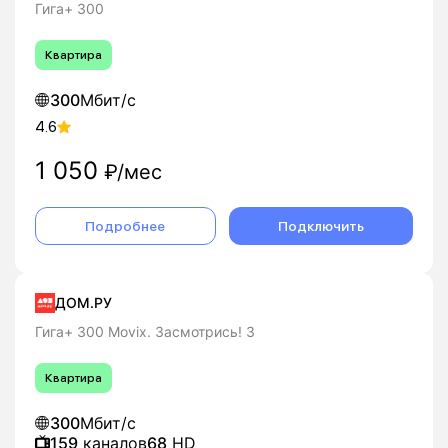
Гига+ 300
Квартира
300
Мбит/с
4.6
1 050
₽/мес
Подробнее
Подключить
ДОМ.РУ
Гига+ 300 Movix. Засмотрись! 3
Квартира
300
Мбит/с
159
каналов
68
HD