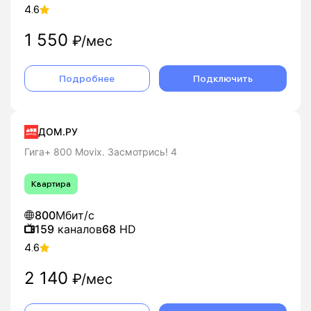
4.6
1 550
₽/мес
Подробнее
Подключить
ДОМ.РУ
Гига+ 800 Movix. Засмотрись! 4
Квартира
800
Мбит/с
159
каналов
68
HD
4.6
2 140
₽/мес