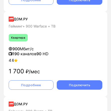
ДОМ.РУ
Гейминг+ 900 Warface + ТВ
Квартира
900
Мбит/с
190
каналов
90
HD
4.6
1 700
₽/мес
Подробнее
Подключить
ДОМ.РУ