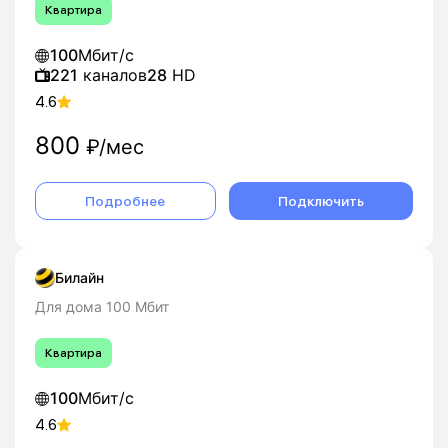
Квартира
100
Мбит/с
221
каналов
28
HD
4.6
800
₽/мес
Подробнее
Подключить
Билайн
Для дома 100 Мбит
Квартира
100
Мбит/с
4.6