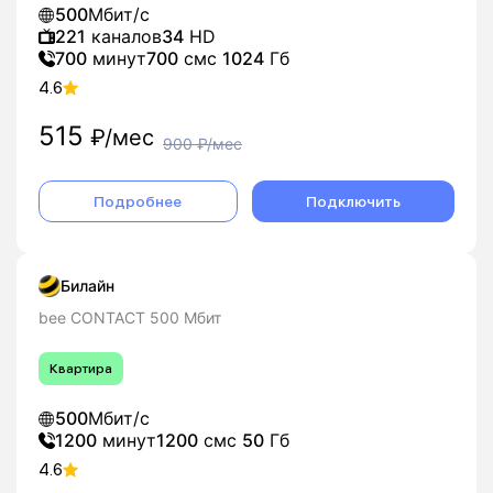
500
Мбит/с
221
каналов
34
HD
700
минут
700
смс
1024
Гб
4.6
515
₽/мес
900
₽/мес
Подробнее
Подключить
Билайн
bee CONTACT 500 Мбит
Квартира
500
Мбит/с
1200
минут
1200
смс
50
Гб
4.6