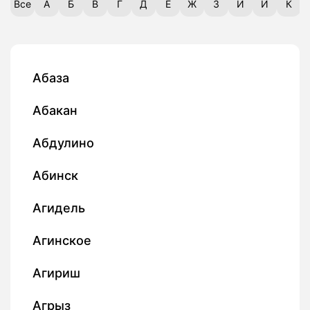
Все
А
Б
В
Г
Д
Е
Ж
З
И
Й
К
Абаза
Абакан
Абдулино
Абинск
Агидель
Агинское
Агириш
Агрыз