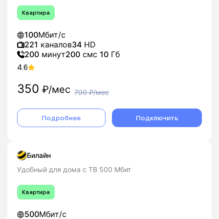
Квартира
100
Мбит/с
221
каналов
34
HD
200
минут
200
смс
10
Гб
4.6
350
₽/мес
700
₽/мес
Подробнее
Подключить
Билайн
Удобный для дома с ТВ 500 Мбит
Квартира
500
Мбит/с