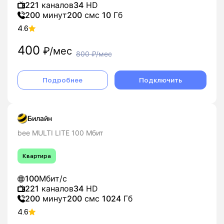
221
каналов
34
HD
200
минут
200
смс
10
Гб
4.6
400
₽/мес
800
₽/мес
Подробнее
Подключить
Билайн
bee MULTI LITE 100 Мбит
Квартира
100
Мбит/с
221
каналов
34
HD
200
минут
200
смс
1024
Гб
4.6