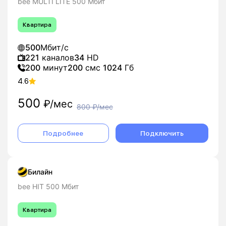
bee MULTI LITE 500 Мбит
Квартира
500
Мбит/с
221
каналов
34
HD
200
минут
200
смс
1024
Гб
4.6
500
₽/мес
800
₽/мес
Подробнее
Подключить
Билайн
bee HIT 500 Мбит
Квартира