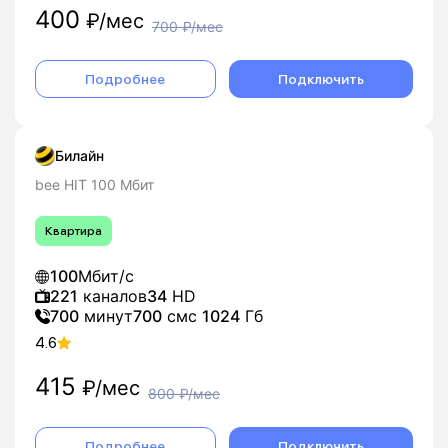
400
₽/мес
700
₽/мес
Подробнее
Подключить
Билайн
bee HIT 100 Мбит
Квартира
100
Мбит/с
221
каналов
34
HD
700
минут
700
смс
1024
Гб
4.6
415
₽/мес
800
₽/мес
Подробнее
Подключить