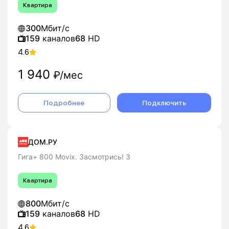
Квартира
300
Мбит/с
159
каналов
68
HD
4.6
1 940
₽/мес
Подробнее
Подключить
ДОМ.РУ
Гига+ 800 Movix. Засмотрись! 3
Квартира
800
Мбит/с
159
каналов
68
HD
4.6