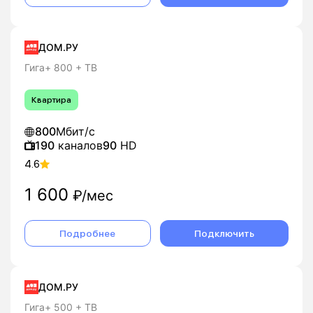
ДОМ.РУ
Гига+ 800 + ТВ
Квартира
800
Мбит/с
190
каналов
90
HD
4.6
1 600
₽/мес
Подробнее
Подключить
ДОМ.РУ
Гига+ 500 + ТВ