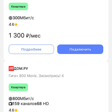
Квартира
300
Мбит/с
4.6
1 300
₽/мес
Подробнее
Подключить
ДОМ.РУ
Гига+ 800 Movix. Засмотрись! 4
Квартира
800
Мбит/с
159
каналов
68
HD
4.6