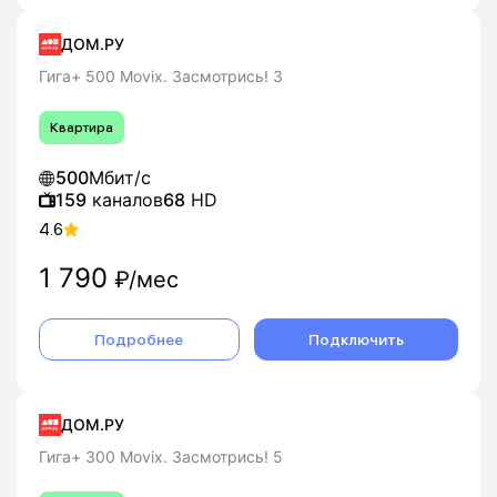
ДОМ.РУ
Гига+ 500 Movix. Засмотрись! 3
Квартира
500
Мбит/с
159
каналов
68
HD
4.6
1 790
₽/мес
Подробнее
Подключить
ДОМ.РУ
Гига+ 300 Movix. Засмотрись! 5