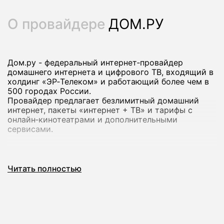
О провайдере
ДОМ.РУ
Дом.ру - федеральный интернет‑провайдер
домашнего интернета и цифрового ТВ, входящий в
холдинг «ЭР‑Телеком» и работающий более чем в
500 городах России.
Провайдер предлагает безлимитный домашний
интернет, пакеты «интернет + ТВ» и тарифы с
онлайн‑кинотеатрами и дополнительными
сервисами.
Через наш сервис вы можете подключить
домашний интернет Дом.ру в Екатеринбурге: мы
Читать полностью
проверим возможность подключения по адресу,
подберем тариф под ваши задачи и оформим
заявку без визита в офис.
Это удобно, если вам нужен скоростной интернет с
телевидением и подписками на популярные
онлайн‑кинотеатры.