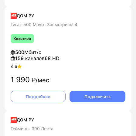
ДОМ.РУ
Гига+ 500 Movix. Засмотрись! 4
Квартира
500
Мбит/с
159
каналов
68
HD
4.6
1 990
₽/мес
Подробнее
Подключить
ДОМ.РУ
Гейминг+ 300 Леста