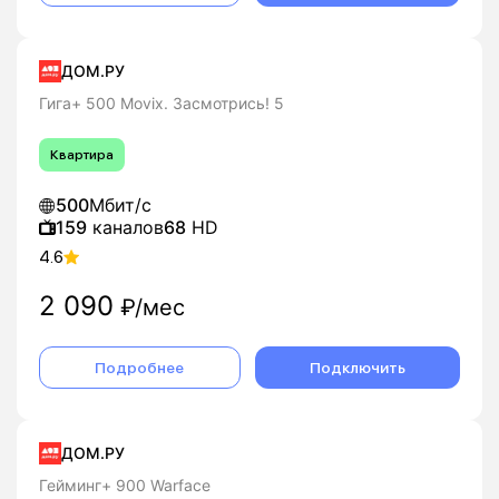
ДОМ.РУ
Гига+ 500 Movix. Засмотрись! 5
Квартира
500
Мбит/с
159
каналов
68
HD
4.6
2 090
₽/мес
Подробнее
Подключить
ДОМ.РУ
Гейминг+ 900 Warface