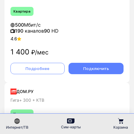
Квартира
500
Мбит/с
190
каналов
90
HD
4.6
1 400
₽/мес
Подробнее
Подключить
ДОМ.РУ
Гига+ 300 + КТВ
Квартира
300
Мбит/с
Сим-карты
Интернет/ТВ
Корзина
130
каналов
30
HD