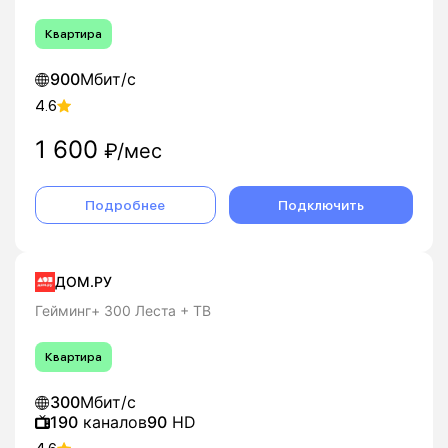
Квартира
900
Мбит/с
4.6
1 600
₽/мес
Подробнее
Подключить
ДОМ.РУ
Гейминг+ 300 Леста + ТВ
Квартира
300
Мбит/с
190
каналов
90
HD