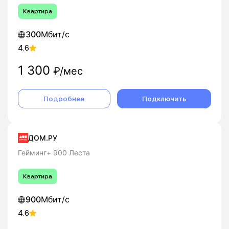
Квартира
300
Мбит/с
4.6
1 300
₽/мес
Подробнее
Подключить
ДОМ.РУ
Гейминг+ 900 Леста
Квартира
900
Мбит/с
4.6