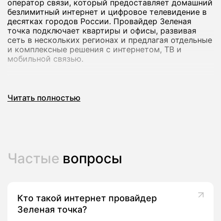
оператор связи, который предоставляет домашний
безлимитный интернет и цифровое телевидение в
десятках городов России. Провайдер Зеленая
точка подключает квартиры и офисы, развивая
сеть в нескольких регионах и предлагая отдельные
и комплексные решения с интернетом, ТВ и
мобильной связью.
Через наш сервис вы можете подключить
домашний интернет Зеленая точка в Ельце: мы
Читать полностью
проверим возможность подключения по вашему
адресу, поможем выбрать тариф и передадим
заявку оператору без визита в офис.
Как подключить домашний интернет
Частые
вопросы
Зеленая точка в Ельце
Процесс подключения домашнего интернета
Зеленая точка в Ельце обычно включает несколько
Кто такой интернет провайдер
шагов.
Зеленая точка?
Проверка адреса. Укажите улицу, дом и