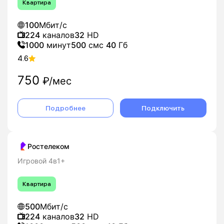
Квартира
100
Мбит/с
224
каналов
32
HD
1000
минут
500
смс
40
Гб
4.6
750
₽/мес
Подробнее
Подключить
Ростелеком
Игровой 4в1+
Квартира
500
Мбит/с
224
каналов
32
HD