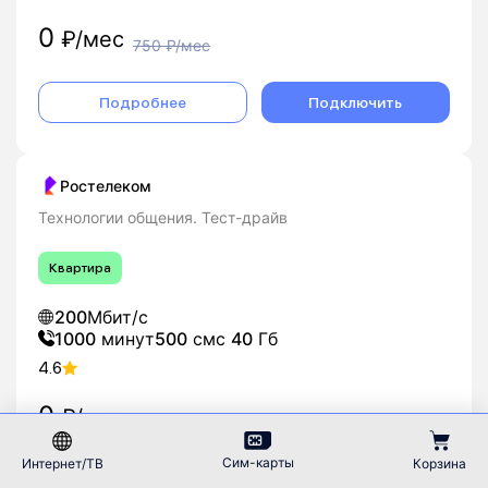
0
₽/мес
750
₽/мес
Подробнее
Подключить
Ростелеком
Технологии общения. Тест-драйв
Квартира
200
Мбит/с
1000
минут
500
смс
40
Гб
4.6
0
₽/мес
600
₽/мес
Сим-карты
Интернет/ТВ
Корзина
Подробнее
Подключить