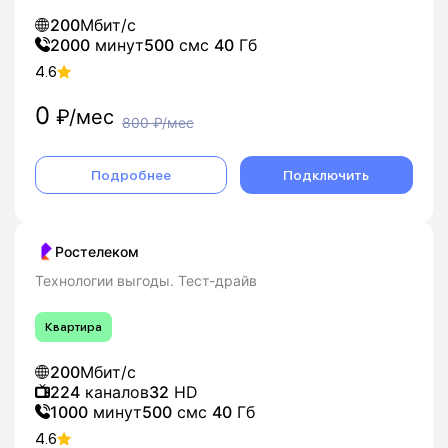
200
Мбит/с
2000
минут
500
смс
40
Гб
4.6
0
₽/мес
800
₽/мес
Подробнее
Подключить
Ростелеком
Технологии выгоды. Тест-драйв
Квартира
200
Мбит/с
224
каналов
32
HD
1000
минут
500
смс
40
Гб
4.6