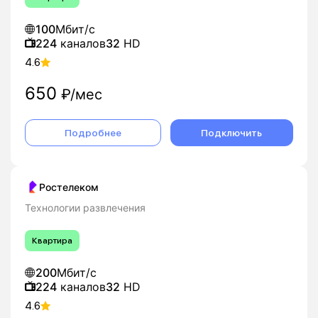
100
Мбит/с
224
каналов
32
HD
4.6
650
₽/мес
Подробнее
Подключить
Ростелеком
Технологии развлечения
Квартира
200
Мбит/с
224
каналов
32
HD
4.6