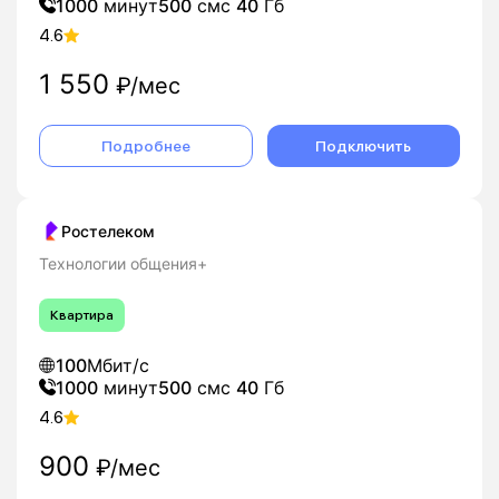
1000
минут
500
смс
40
Гб
4.6
1 550
₽/мес
Подробнее
Подключить
Ростелеком
Технологии общения+
Квартира
100
Мбит/с
1000
минут
500
смс
40
Гб
4.6
900
₽/мес