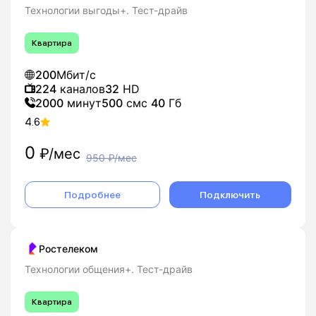
Технологии выгоды+. Тест-драйв
Квартира
200
Мбит/с
224
каналов
32
HD
2000
минут
500
смс
40
Гб
4.6
0
₽/мес
950
₽/мес
Подробнее
Подключить
Ростелеком
Технологии общения+. Тест-драйв
Квартира