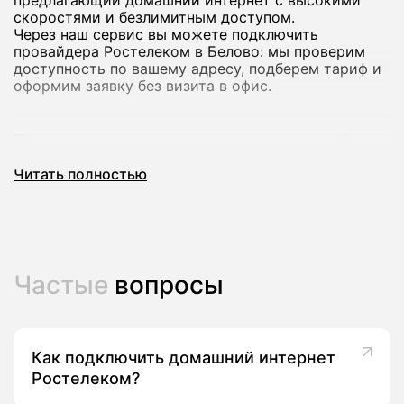
скоростями и безлимитным доступом.
Через наш сервис вы можете подключить
провайдера Ростелеком в Белово: мы проверим
доступность по вашему адресу, подберем тариф и
оформим заявку без визита в офис.
Почему стоит подключить домашний
интернет Ростелеком
Читать полностью
Домашний интернет Ростелеком рассчитан на
стабильную работу и комфортный доступ в сеть
для всей семьи: от серфинга и онлайн-обучения до
игр и просмотра видео в высоком качестве.
В большинстве городов доступны тарифы со
Частые
вопросы
скоростью до сотен мегабит в секунду, а на ряде
адресов - до 800-1000 Мбит/с, что подходит для
нескольких устройств одновременно.
Как подключить домашний интернет
Ключевые преимущества провайдера Ростелеком в
Белово:
Ростелеком?