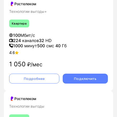
Ростелеком
Оставьте заявку на подключение домашнего
Технологии выгоды+
интернета Ростелеком в Белово - мы подберем
оптимальный тариф и организуем подключение
Квартира
«под ключ».
100
Мбит/с
224
каналов
32
HD
1000
минут
500
смс
40
Гб
4.6
1 050
₽/мес
Подробнее
Подключить
Ростелеком
Технологии выгоды