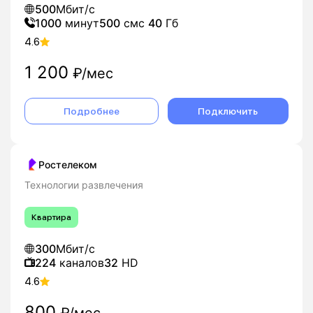
500
Мбит/с
1000
минут
500
смс
40
Гб
4.6
1 200
₽/мес
Подробнее
Подключить
Ростелеком
Технологии развлечения
Квартира
300
Мбит/с
224
каналов
32
HD
4.6
800
₽/мес