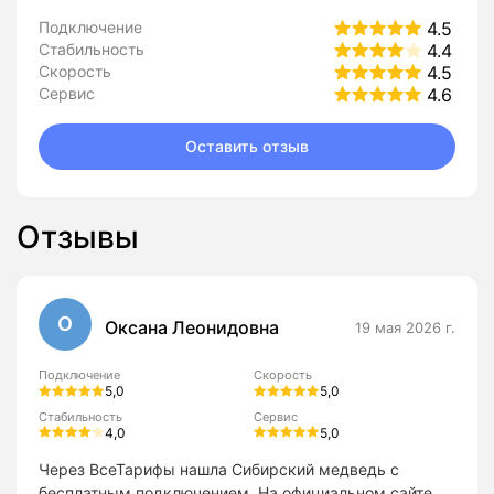
Подключение
4.5
Стабильность
4.4
Скорость
4.5
Сервис
4.6
Оставить отзыв
Отзывы
О
Оксана Леонидовна
19 мая 2026 г.
Подключение
Скорость
5,0
5,0
Стабильность
Сервис
4,0
5,0
Через ВсеТарифы нашла Сибирский медведь с
бесплатным подключением. На официальном сайте