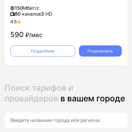
150
Мбит/с
80
каналов
3
HD
4.5
590
₽/мес
Подробнее
Подключить
Поиск тарифов и
провайдеров
в вашем городе