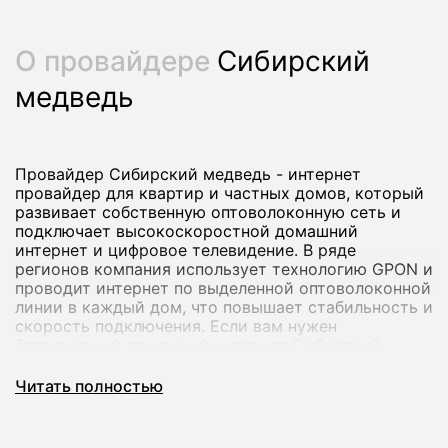
О провайдере
Сибирский
медведь
Провайдер Сибирский медведь - интернет
провайдер для квартир и частных домов, который
развивает собственную оптоволоконную сеть и
подключает высокоскоростной домашний
интернет и цифровое телевидение. В ряде
регионов компания использует технологию GPON и
проводит интернет по выделенной оптоволоконной
линии в каждый дом, что повышает стабильность и
скорость подключения. Если вам нужен
безлимитный домашний интернет Сибирский
медведь с возможностью добавить ТВ и
дополнительные опции, вы можете оформить
Читать полностью
заявку через наш сервис.
Через наш агрегатор мы помогаем подобрать