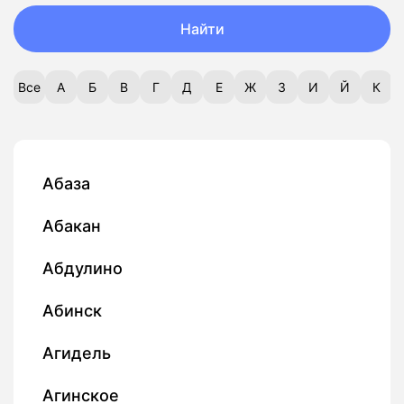
Найти
Все
А
Б
В
Г
Д
Е
Ж
З
И
Й
К
Абаза
Абакан
Абдулино
Абинск
Агидель
Агинское