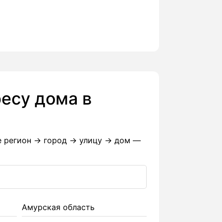
есу дома в
е регион → город → улицу → дом —
Амурская область