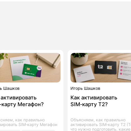
ь Шашков
Игорь Шашков
 активировать
Как активировать
‑карту Мегафон?
SIM‑карту T2?
сняем, как правильно
Объясняем, как правильно
вировать SIM‑карту Мегафон
активировать SIM‑карту T2 (Te
что нужно подготовить, какие