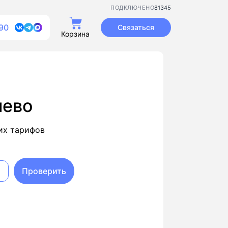
81345
ПОДКЛЮЧЕНО
90
Связаться
Корзина
иево
их тарифов
Проверить