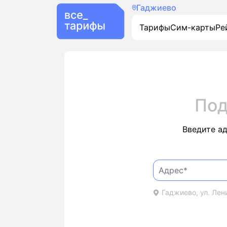
Гаджиево
Тарифы
Сим-карты
Ре
Под
Введите а
Гаджиево, ул. Лени