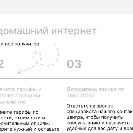
домашний интернет
и всё получится
2
03
вните тарифы и
Дождитесь звонка от
авьте заявку на
оператора
ключение
Ответьте на звонок
специалиста нашего контак
вните тарифы по
центра, чтобы получить
ости, стоимости и
консультацию и назначить
олнительным опциям.
удобные для вас дату и вр
ерите нужный и оставьте