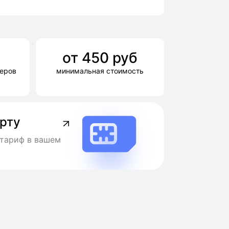
от
450
руб
деров
минимальная стоимость
арту
тариф в вашем