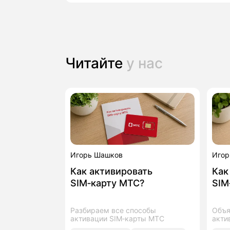
Читайте
у нас
Игорь Шашков
Игор
Как активировать
Как
SIM‑карту МТС?
SIM
Разбираем все способы
Объя
активации SIM‑карты МТС
акти