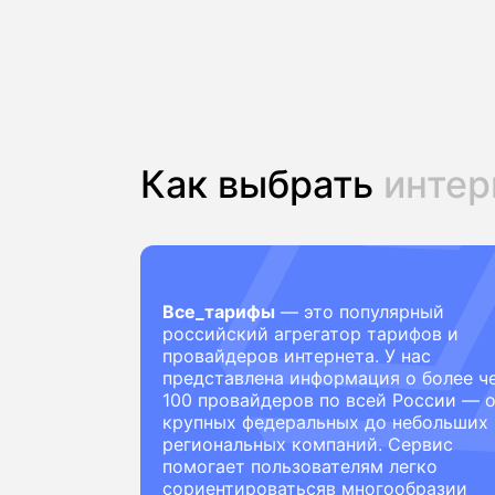
Как выбрать
интер
Все_тарифы
— это популярный
российский агрегатор тарифов и
провайдеров интернета. У нас
представлена информация о более ч
100 провайдеров по всей России — 
крупных федеральных до небольших
региональных компаний. Сервис
помогает пользователям легко
сориентироватьсяв многообразии