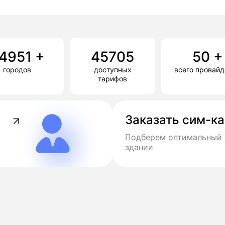
4951
+
45705
50
+
городов
доступных
всего провай
тарифов
Заказать сим-к
Подберем оптимальный 
здании