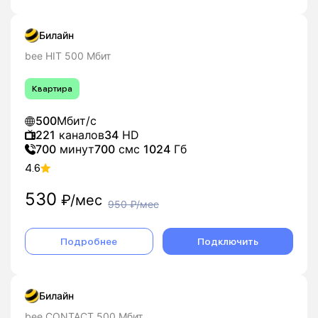
Билайн
bee HIT 500 Мбит
Квартира
500
Мбит/с
221
каналов
34
HD
700
минут
700
смс
1024
Гб
4.6
530
₽/мес
950
₽/мес
Подробнее
Подключить
Билайн
bee CONTACT 500 Мбит