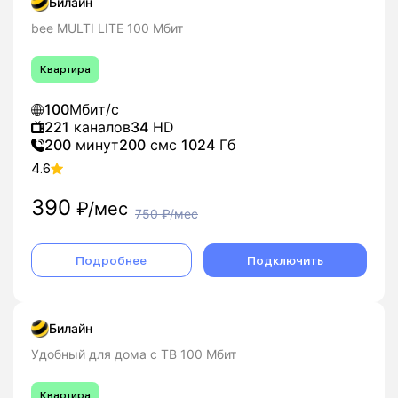
Билайн
bee MULTI LITE 100 Мбит
Квартира
100
Мбит/с
221
каналов
34
HD
200
минут
200
смс
1024
Гб
4.6
390
₽/мес
750
₽/мес
Подробнее
Подключить
Билайн
Удобный для дома с ТВ 100 Мбит
Квартира