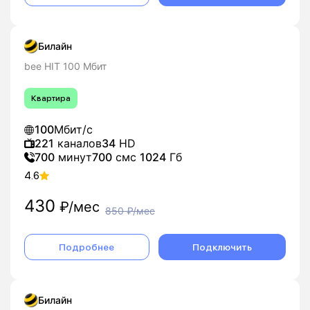
Билайн
bee HIT 100 Мбит
Квартира
100
Мбит/с
221
каналов
34
HD
700
минут
700
смс
1024
Гб
4.6
430
₽/мес
850
₽/мес
Подробнее
Подключить
Билайн