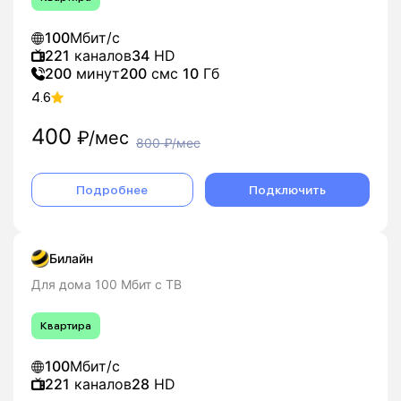
100
Мбит/с
221
каналов
34
HD
200
минут
200
смс
10
Гб
4.6
400
₽/мес
800
₽/мес
Подробнее
Подключить
Билайн
Для дома 100 Мбит с ТВ
Квартира
100
Мбит/с
221
каналов
28
HD