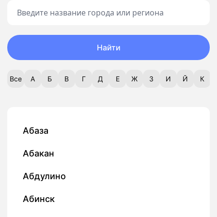
Найти
Все
А
Б
В
Г
Д
Е
Ж
З
И
Й
К
Абаза
Абакан
Абдулино
Абинск