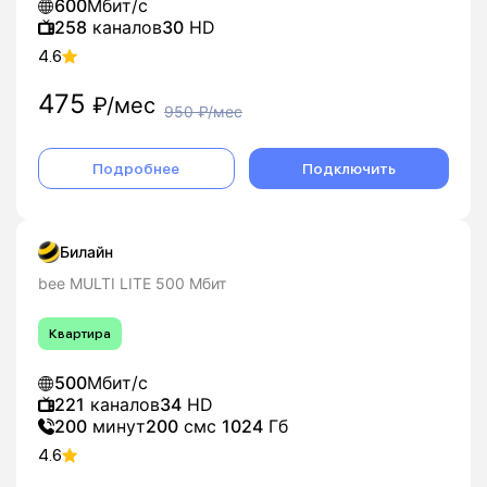
600
Мбит/с
258
каналов
30
HD
4.6
475
₽/мес
950
₽/мес
Подробнее
Подключить
Билайн
bee MULTI LITE 500 Мбит
Квартира
500
Мбит/с
221
каналов
34
HD
200
минут
200
смс
1024
Гб
4.6