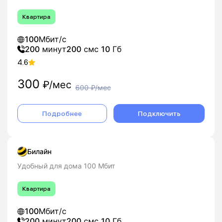
выгодных условиях.
Квартира
100
Мбит/с
200
минут
200
смс
10
Гб
4.6
300
₽/мес
600
₽/мес
Подробнее
Подключить
Билайн
Удобный для дома 100 Мбит
Квартира
100
Мбит/с
200
минут
200
смс
10
Гб