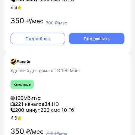
4.6
350
₽/мес
700
₽/мес
Подробнее
Подключить
Билайн
Удобный для дома с ТВ 100 Мбит
Квартира
100
Мбит/с
221
каналов
34
HD
200
минут
200
смс
10
Гб
4.6
350
₽/мес
700
₽/мес