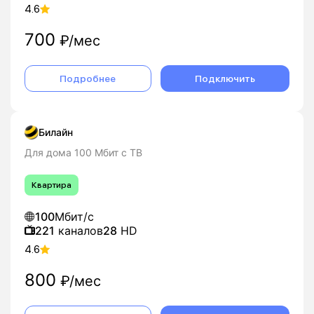
4.6
700
₽/мес
Подробнее
Подключить
Билайн
Для дома 100 Мбит с ТВ
Квартира
100
Мбит/с
221
каналов
28
HD
4.6
800
₽/мес