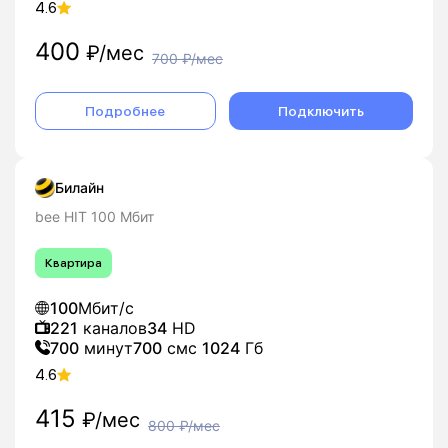
4.6
400
₽/мес
700
₽/мес
Подробнее
Подключить
Билайн
bee HIT 100 Мбит
Квартира
100
Мбит/с
221
каналов
34
HD
700
минут
700
смс
1024
Гб
4.6
415
₽/мес
800
₽/мес