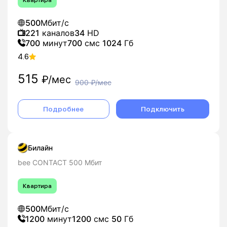
500
Мбит/с
221
каналов
34
HD
700
минут
700
смс
1024
Гб
4.6
515
₽/мес
900
₽/мес
Подробнее
Подключить
Билайн
bee CONTACT 500 Мбит
Квартира
500
Мбит/с
1200
минут
1200
смс
50
Гб