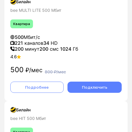
Билайн
bee MULTI LITE 500 Мбит
Квартира
500
Мбит/с
221
каналов
34
HD
200
минут
200
смс
1024
Гб
4.6
500
₽/мес
800
₽/мес
Подробнее
Подключить
Билайн
bee HIT 500 Мбит
Квартира