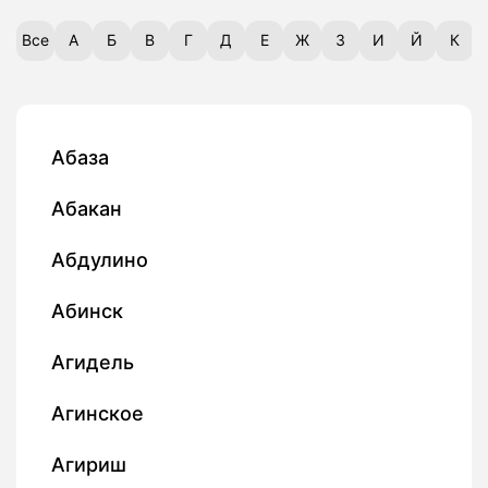
Все
А
Б
В
Г
Д
Е
Ж
З
И
Й
К
Абаза
Абакан
Абдулино
Абинск
Агидель
Агинское
Агириш