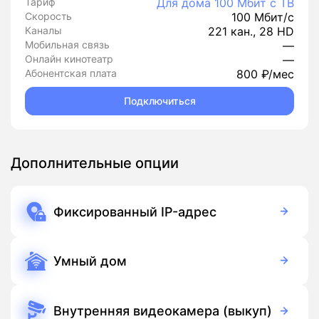
Тариф
Для дома 100 Мбит с ТВ
Скорость
100 Мбит/с
Каналы
221 кан., 28 HD
Мобильная связь
—
Онлайн кинотеатр
—
Абонентская плата
800 ₽/мес
Подключиться
Дополнительные опции
Фиксированный IP-адрес
150 руб./мес
Подписка
Умный дом
350 руб./мес
Оборудование
900 руб./мес
Подписка
Внутренняя видеокамера (выкуп)