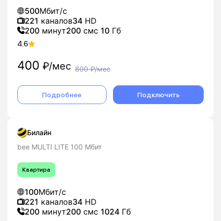
500
Мбит/с
221
каналов
34
HD
200
минут
200
смс
10
Гб
4.6
400
₽/мес
800
₽/мес
Подробнее
Подключить
Билайн
bee MULTI LITE 100 Мбит
Квартира
100
Мбит/с
221
каналов
34
HD
200
минут
200
смс
1024
Гб