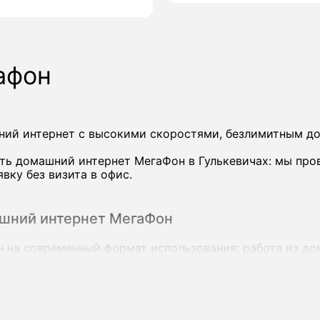
афон
ий интернет с высокими скоростями, безлимитным до
ть домашний интернет МегаФон в Гулькевичах: мы про
ку без визита в офис.
ашний интернет МегаФон
на современный формат использования: работа из дом
йствах сразу.
коростью до 200-500 Мбит/с и выше, а в ряде городов
зи.
гаФон в Гулькевичах: