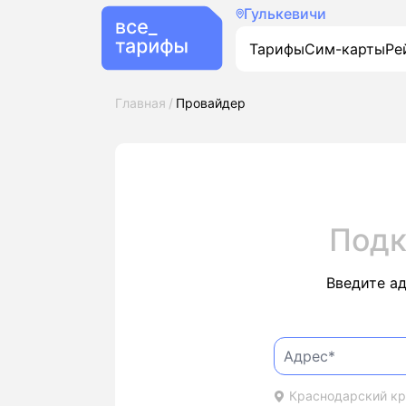
Гулькевичи
Тарифы
Сим-карты
Ре
Главная
Провайдер
Подк
Введите а
Краснодарский кра