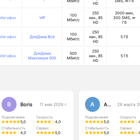
Мбит/с
SMS, ∞ Гб
HD
250
2000 мин,
100
Мегафон
VIP
кан., 85
300 SMS, ∞
Мбит/с
HD
Гб
250
100
Мегафон
ДляДома Всё
кан., 85
5 Гб
Мбит/с
HD
250
ДляДома
500
Мегафон
кан., 85
5 Гб
Максимум 500
Мбит/с
HD
B
А
Boris
Антон
11 мая 2026 г.
29 марта 2
Подключение
Скорость
Подключение
Скорость
5,0
4,0
5,0
Стабильность
Сервис
Стабильность
Сервис
4,0
5,0
5,0