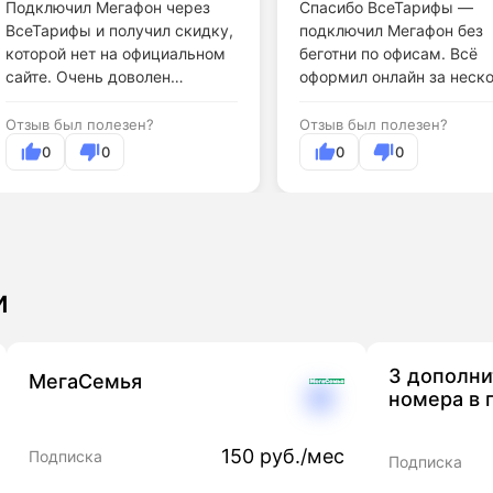
Подключил Мегафон через
Спасибо ВсеТарифы —
ВсеТарифы и получил скидку,
подключил Мегафон без
которой нет на официальном
беготни по офисам. Всё
сайте. Очень доволен
оформил онлайн за неск
результатом.
минут.
Отзыв был полезен?
Отзыв был полезен?
0
0
0
0
и
3 дополн
МегаСемья
номера в 
150 руб./мес
Подписка
Подписка