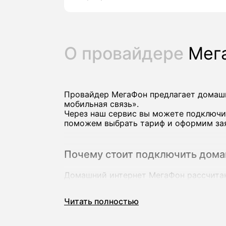
О провайдере
Мег
Провайдер МегаФон предлагает домашн
мобильная связь».
Через наш сервис вы можете подключи
поможем выбрать тариф и оформим заяв
Почему стоит подключить дом
Домашний интернет МегаФон рассчитан 
высоком качестве на нескольких устро
В линейке оператора есть тарифы со с
Читать полностью
ТВ‑каналами и пакетами мобильной свя
Ключевые преимущества провайдера Ме