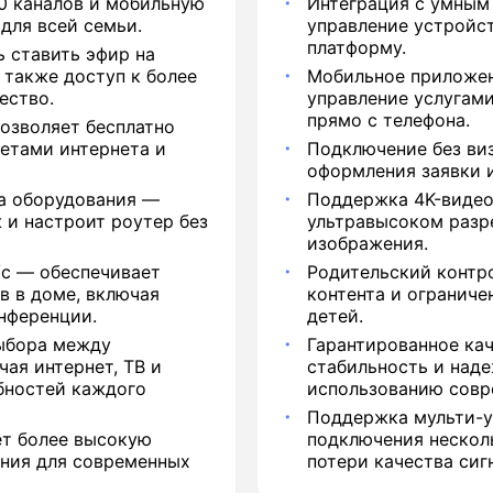
50 каналов и мобильную
Интеграция с умным
для всей семьи.
управление устройс
платформу.
 ставить эфир на
 также доступ к более
Мобильное приложе
ество.
управление услугами
прямо с телефона.
озволяет бесплатно
кетами интернета и
Подключение без ви
оформления заявки и
ка оборудования —
Поддержка 4K-видео
 и настроит роутер без
ультравысоком разр
изображения.
/с — обеспечивает
Родительский контр
в в доме, включая
контента и ограниче
нференции.
детей.
ыбора между
Гарантированное ка
чая интернет, ТВ и
стабильность и над
бностей каждого
использованию совр
Поддержка мульти-
ет более высокую
подключения нескол
ения для современных
потери качества сиг