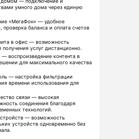
 домом — подключение и
твами умного дома через единую
ние «МегаФон» — удобное
, проверка баланса и оплата счетов
зита в офис — возможность
 получения услуг дистанционно.
 — воспроизведение контента в
ешении для максимального качества
оль — настройка фильтрации
ния времени использования для
чество связи — высокая
ежность соединения благодаря
еменных технологий.
устройств — возможность
ьких устройств одновременно без
нала.