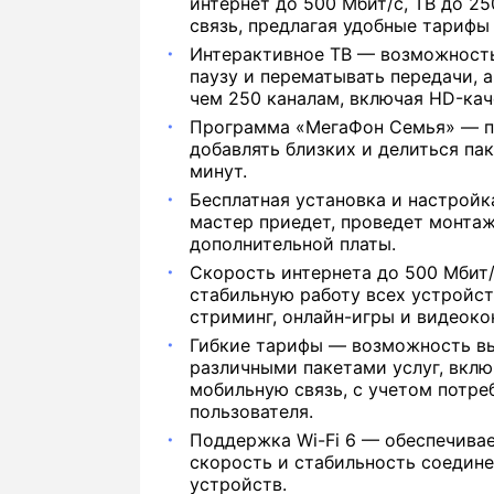
интернет до 500 Мбит/с, ТВ до 2
связь, предлагая удобные тарифы 
Интерактивное ТВ — возможность
паузу и перематывать передачи, а
чем 250 каналам, включая HD-кач
Программа «МегаФон Семья» — п
добавлять близких и делиться па
минут.
Бесплатная установка и настрой
мастер приедет, проведет монтаж
дополнительной платы.
Скорость интернета до 500 Мбит
стабильную работу всех устройст
стриминг, онлайн-игры и видеоко
Гибкие тарифы — возможность в
различными пакетами услуг, вклю
мобильную связь, с учетом потре
пользователя.
Поддержка Wi-Fi 6 — обеспечива
скорость и стабильность соедин
устройств.