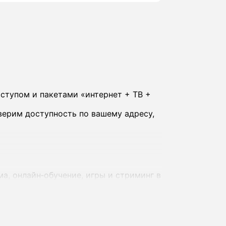
ступом и пакетами «интернет + ТВ +
верим доступность по вашему адресу,
а, онлайн‑обучение, игры и стриминг в
 - комплексные предложения с