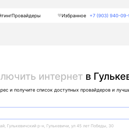
йтинг
Провайдеры
Избранное
+7 (903) 940-09-
лючить интернет
в Гульке
дрес и получите список доступных провайдеров и лучш
й, Гулькевичский р-н, Гулькевичи, ул 45 лет Победы, 30