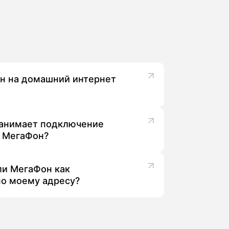
н на домашний интернет
льной скорости и комфортной работы,
бонентов именно из Гулькевичах.
занимает подключение
 МегаФон?
нтернетом до комплексных пакетов,
 ли МегаФон как
по моему адресу?