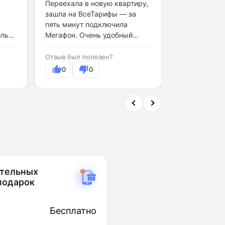
Переехала в новую квартиру,
Скачиваю бо
зашла на ВсеТарифы — за
загружаю в 
пять минут подключила
Мегафон спр
олько
Мегафон. Очень удобный
отлично. Ско
сервис.
Отзыв был полезен?
Отзыв был по
0
0
0
ительных
подарок
Бесплатно