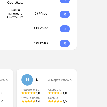
Смотрёшка
Онлайн-
кинотеатр
99 ₽/мес
Смотрёшка
—
410 ₽/мес
—
460 ₽/мес
N
P
Nina
Pave
026 г.
23 марта 2026 г.
Подключение
Скорость
Подключение
4,0
5,0
4,0
5,0
Стабильность
Сервис
Стабильность
4,0
5,0
5,0
4,0