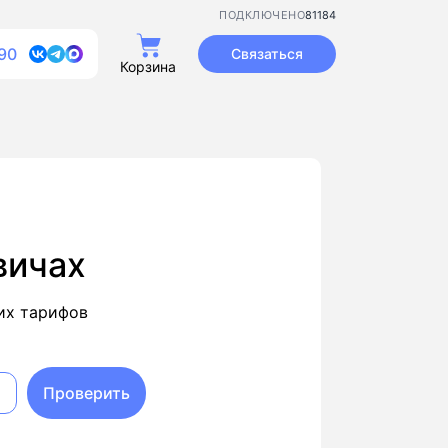
81184
ПОДКЛЮЧЕНО
90
Связаться
Корзина
вичах
их тарифов
Проверить