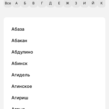
Все
А
Б
В
Г
Д
Е
Ж
З
И
Й
К
Абаза
Абакан
Абдулино
Абинск
Агидель
Агинское
Агириш