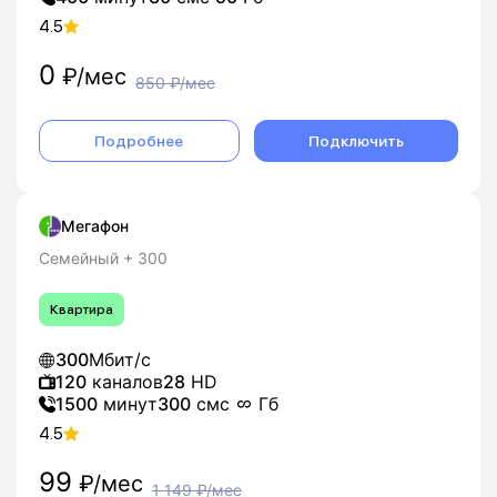
4.5
0
₽/мес
850
₽/мес
Подробнее
Подключить
Мегафон
Семейный + 300
Квартира
300
Мбит/с
120
каналов
28
HD
1500
минут
300
смс
Гб
4.5
99
₽/мес
1 149
₽/мес