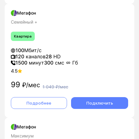
Мегафон
Семейный +
Квартира
100
Мбит/с
120
каналов
28
HD
1500
минут
300
смс
Гб
4.5
99
₽/мес
1 049
₽/мес
Подробнее
Подключить
Мегафон
Максимум