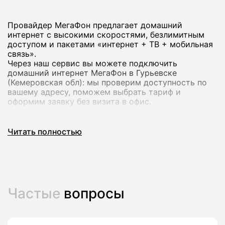
Провайдер МегаФон предлагает домашний
интернет с высокими скоростями, безлимитным
доступом и пакетами «интернет + ТВ + мобильная
связь».
Через наш сервис вы можете подключить
домашний интернет МегаФон в Гурьевске
(Кемеровская обл): мы проверим доступность по
вашему адресу, поможем выбрать тариф и
оформим заявку без визита в офис.
Почему стоит подключить домашний
Читать полностью
интернет МегаФон
Домашний интернет МегаФон рассчитан на
современный формат использования: работа из
дома, онлайн‑обучение, игры и стриминг в
Частые
вопросы
высоком качестве на нескольких устройствах
сразу.
В линейке оператора есть тарифы со скоростью до
200-500 Мбит/с и выше, а в ряде городов -