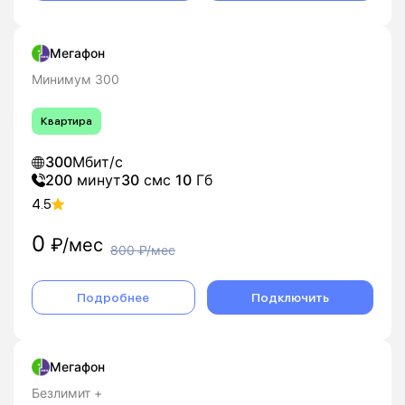
Мегафон
Минимум 300
Квартира
300
Мбит/с
200
минут
30
смс
10
Гб
4.5
0
₽/мес
800
₽/мес
Подробнее
Подключить
Мегафон
Безлимит +