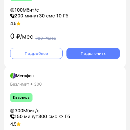
100
Мбит/с
200
минут
30
смс
10
Гб
4.5
0
₽/мес
700
₽/мес
Подробнее
Подключить
Мегафон
Безлимит + 300
Квартира
300
Мбит/с
150
минут
300
смс
Гб
4.5