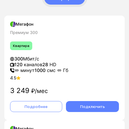
Назначить удобное время визита монтажника -
специалист подключит кабель и настроит
оборудование.
Мегафон
Во многих случаях подключение занимает 1-3 дня,
после чего вы подписываете договор и сразу
Премиум 300
можете пользоваться домашним интернетом и, при
необходимости, ТВ. Оставьте заявку на
Квартира
подключение домашнего интернета МегаФон в
Гурьевске (Кемеровская обл) - мы подберем
300
Мбит/с
оптимальный тариф под ваши задачи и организуем
120
каналов
28
HD
подключение «под ключ».
минут
1000
смс
Гб
4.5
3 249
₽/мес
Подробнее
Подключить
Мегафон