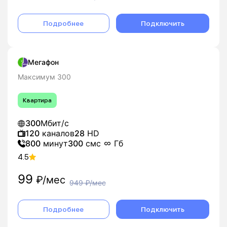
Подробнее
Подключить
Мегафон
Максимум 300
Квартира
300
Мбит/с
120
каналов
28
HD
800
минут
300
смс
Гб
4.5
99
₽/мес
949
₽/мес
Подробнее
Подключить