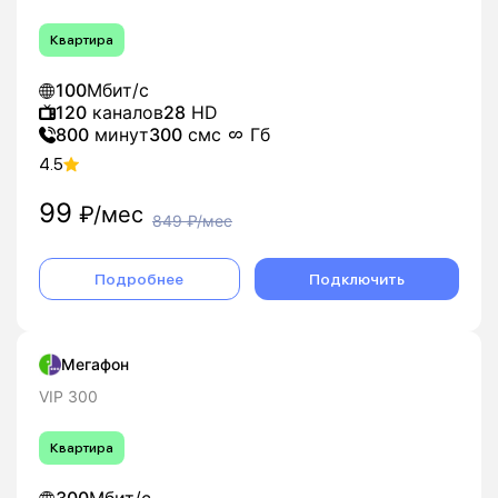
Квартира
100
Мбит/с
120
каналов
28
HD
800
минут
300
смс
Гб
4.5
99
₽/мес
849
₽/мес
Подробнее
Подключить
Мегафон
VIP 300
Квартира