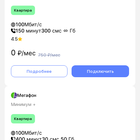
Квартира
100
Мбит/с
150
минут
300
смс
Гб
4.5
0
₽/мес
750
₽/мес
Подробнее
Подключить
Мегафон
Минимум +
Квартира
100
Мбит/с
400
минут
30
смс
50
Гб