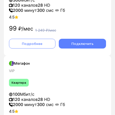
300
Мбит/с
120
каналов
28
HD
2000
минут
300
смс
Гб
4.5
99
₽/мес
1 249
₽/мес
Подробнее
Подключить
Мегафон
VIP
Квартира
100
Мбит/с
120
каналов
28
HD
2000
минут
300
смс
Гб
4.5