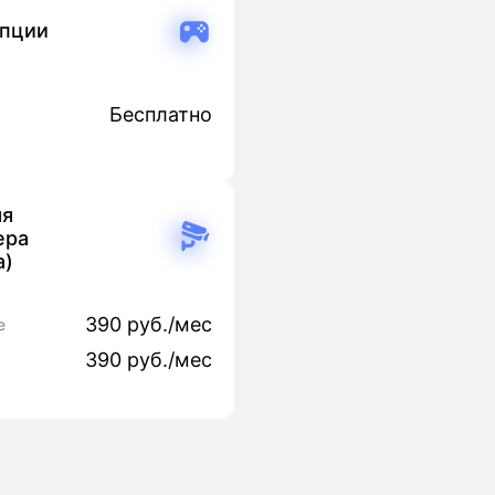
опции
Бесплатно
яя
ера
а)
390 руб./мес
е
390 руб./мес