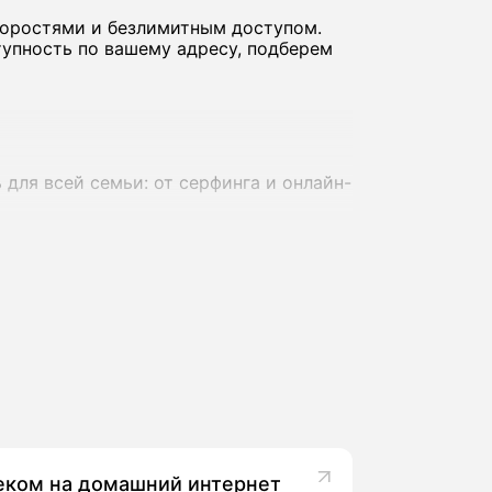
коростями и безлимитным доступом.
упность по вашему адресу, подберем
для всей семьи: от серфинга и онлайн-
адресов - до 800-1000 Мбит/с, что
 где‑то пользователи отмечают
еком на домашний интернет