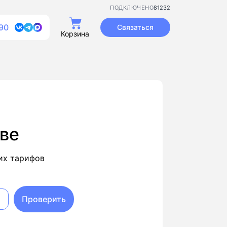
81232
ПОДКЛЮЧЕНО
90
Связаться
Корзина
еве
их тарифов
Проверить