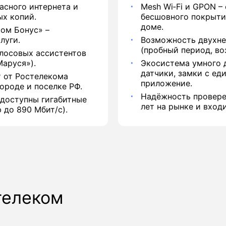
асного интернета и
Mesh Wi‑Fi и GPON –
ых копий.
бесшовного покрыти
доме.
ом Бонус» –
луги.
Возможность двухне
(пробный период, воз
лосовых ассистентов
аруся»).
Экосистема умного 
датчики, замки с ед
 от Ростелекома
приложение.
ороде и поселке РФ.
Надёжность провере
 доступны гигабитные
лет на рынке и вход
 до 890 Мбит/с).
телеком