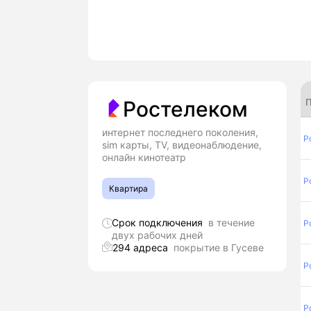
П
Ростелеком
интернет последнего поколения,
Р
sim карты, TV, видеонаблюдение,
онлайн кинотеатр
Р
Квартира
Срок подключения
в течение
Р
двух рабочих дней
294 адреса
покрытие в Гусеве
Р
Р