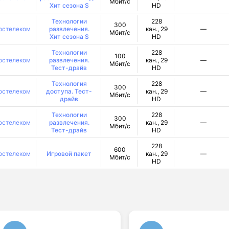
Мбит/с
Хит сезона S
HD
Технологии
228
300
остелеком
развлечения.
кан., 29
—
Мбит/с
Хит сезона S
HD
Технологии
228
100
остелеком
развлечения.
кан., 29
—
Мбит/с
Тест-драйв
HD
Технология
228
300
остелеком
доступа. Тест-
кан., 29
—
Мбит/с
драйв
HD
Технологии
228
300
остелеком
развлечения.
кан., 29
—
Мбит/с
Тест-драйв
HD
228
600
остелеком
Игровой пакет
кан., 29
—
Мбит/с
HD