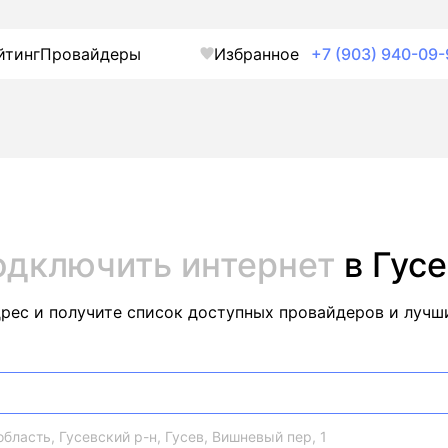
йтинг
Провайдеры
Избранное
+7 (903) 940-09-
одключить интернет
в Гус
дрес и получите список доступных провайдеров и лучш
бласть, Гусевский р-н, Гусев, Вишневый пер, 1