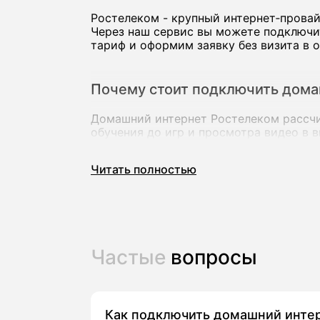
Ростелеком - крупный интернет‑прова
Через наш сервис вы можете подключи
тариф и оформим заявку без визита в о
Почему стоит подключить дома
Домашний интернет Ростелеком рассчит
обучения до игр и просмотра видео в 
В большинстве городов доступны тарифы
подходит для нескольких устройств о
Читать полностью
Ключевые преимущества провайдера Ро
высокоскоростной безлимитный ин
тарифы «интернет» и пакеты с циф
Частые
вопросы
акции и спецпредложения для новы
удобный личный кабинет и приложе
Отзывы абонентов о Ростелекоме разли
Как подключить домашний инте