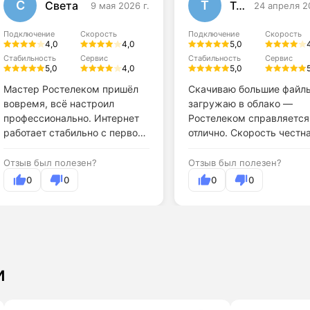
С
Т
Света
Тома
9 мая 2026 г.
24 апреля 2
Подключение
Скорость
Подключение
Скорость
4,0
4,0
5,0
Стабильность
Сервис
Стабильность
Сервис
5,0
4,0
5,0
Мастер Ростелеком пришёл
Скачиваю большие файл
вовремя, всё настроил
загружаю в облако —
профессионально. Интернет
Ростелеком справляется
работает стабильно с первого
отлично. Скорость честна
дня.
Отзыв был полезен?
Отзыв был полезен?
0
0
0
0
и