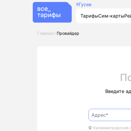
Гусев
Тарифы
Сим-карты
Ре
Главная
Провайдер
П
Введите а
Калининградская о