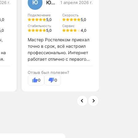
Ю
А
Юлия Данилова
026 г.
1 апреля 2026 г.
Алексей
Подключение
Скорость
Подключение
4,0
5,0
5,0
4,0
Стабильность
Сервис
5,0
5,0
4,0
Стабильность
4,0
ы,
Мастер Ростелеком приехал
точно в срок, всё настроил
Обслуживани
 на
профессионально. Интернет
поддержки н
я.
работает отлично с первого
дня.
Отзыв был по
Отзыв был полезен?
0
0
0