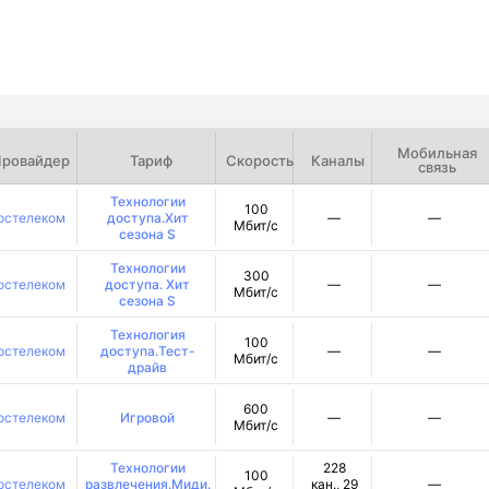
Мобильная
ровайдер
Тариф
Скорость
Каналы
связь
Технологии
100
остелеком
доступа.Хит
—
—
Мбит/с
сезона S
Технологии
300
остелеком
доступа. Хит
—
—
Мбит/с
сезона S
Технология
100
остелеком
доступа.Тест-
—
—
Мбит/с
драйв
600
остелеком
Игровой
—
—
Мбит/с
Технологии
228
100
остелеком
развлечения.Миди.
кан., 29
—