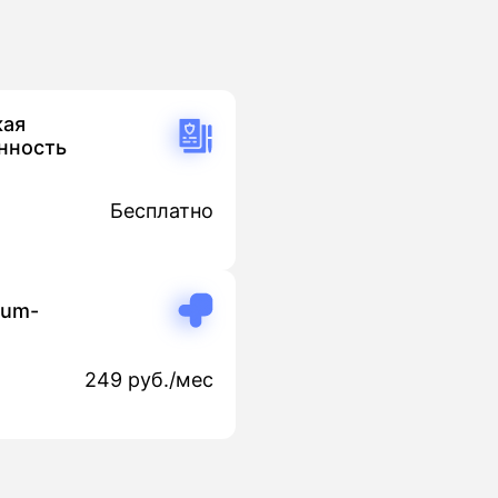
кая
нность
Бесплатно
ium-
249 руб./мес