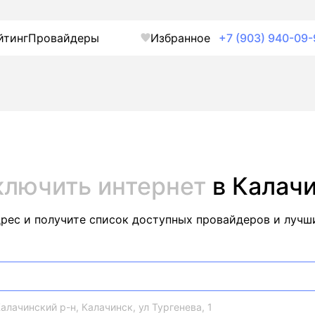
йтинг
Провайдеры
Избранное
+7 (903) 940-09-
ключить интернет
в Калач
дрес и получите список доступных провайдеров и лучш
алачинский р-н, Калачинск, ул Тургенева, 1