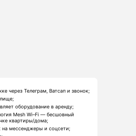
ке через Телеграм, Ватсап и звонок;
илище;
вляет оборудование в аренду;
логия Mesh Wi–Fi ― бесшовный
чке квартиры/дома;
 на мессенджеры и соцсети;