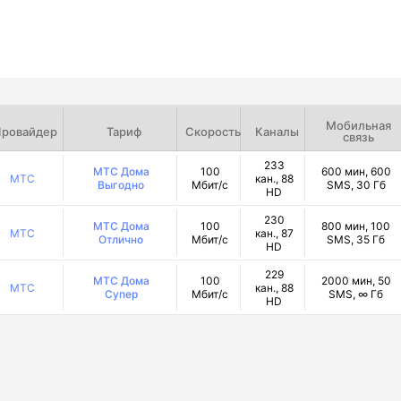
Мобильная
ровайдер
Тариф
Скорость
Каналы
связь
233
МТС Дома
100
600 мин, 600
МТС
кан., 88
Выгодно
Мбит/с
SMS, 30 Гб
HD
230
МТС Дома
100
800 мин, 100
МТС
кан., 87
Отлично
Мбит/с
SMS, 35 Гб
HD
229
МТС Дома
100
2000 мин, 50
МТС
кан., 88
Супер
Мбит/с
SMS, ∞ Гб
HD