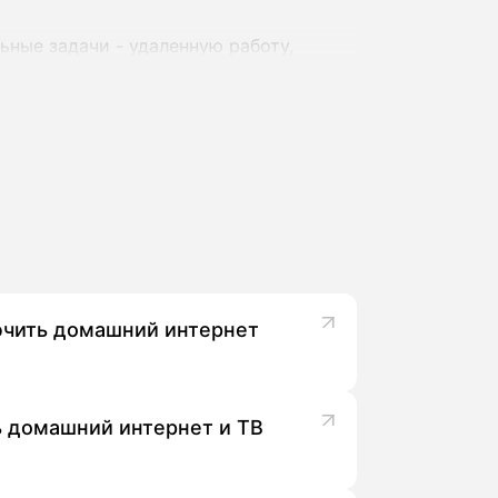
ьные задачи - удаленную работу,
абит в секунду, а на ряде адресов -
 на нескольких устройствах
связью в одном пакете.
 и настраивает оборудование.
ючить домашний интернет
х клиентов, особенно при
 домашний интернет и ТВ