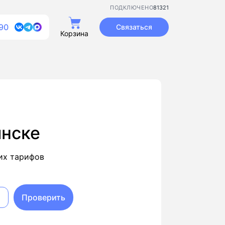
81321
ПОДКЛЮЧЕНО
90
Связаться
Корзина
инске
их тарифов
Проверить