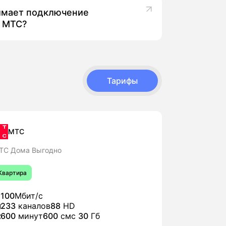
 зависят от вашего дома.
 по адресу в Калачинске и предлагаем
имает подключение
 МТС?
Тарифы
ание МТС с установкой и полноценной
я с вами, предложит доступные тарифы,
МТС
ТС Дома Выгодно
Квартира
100
Мбит/с
233
каналов
88
HD
600
минут
600
смс
30
Гб