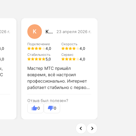
К
Г
Кристина Шевченко
Глеб
026 г.
23 апреля 2026 г.
Подключение
Скорость
Подключение
4,0
4,0
4,0
4,0
Стабильность
Сервис
Стабильность
4,0
5,0
4,0
5,0
ы,
Мастер МТС пришёл
ВсеТарифы н
ТС
вовремя, всё настроил
МТС дешевле,
профессионально. Интернет
предыдущего
работает стабильно с первого
Очень реком
дня.
Отзыв был полезен?
Отзыв был по
0
0
0