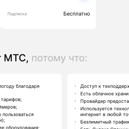
Бесплатно
Подписка
т МТС,
потому что:
погоду благодаря
Доступ к техподдерж
Есть облачное хран
 тарифов;
Провайдер предоста
ймеров;
Используется техно
о пользоваться
интернет в любой то
);
Безлимитный трафик
ие оборудования;