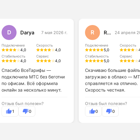
D
R
Darya
Regina
7 мая 2026 г.
24 апреля 2
Подключение
Скорость
Подключение
Скорость
4,0
4,0
5,0
Стабильность
Сервис
Стабильность
Сервис
4,0
4,0
5,0
Спасибо ВсеТарифы —
Скачиваю большие файл
подключила МТС без беготни
загружаю в облако — М
по офисам. Всё оформила
справляется на отлично.
онлайн за несколько минут.
Скорость честная.
Отзыв был полезен?
Отзыв был полезен?
1
0
0
0