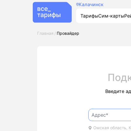
Калачинск
Тарифы
Сим-карты
Ре
Главная
Провайдер
Под
Введите а
Омская область, К