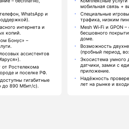
ние – бесплатно,
Комплексные услуги 
мобильная связь + в
телефон, WhatsApp и
Специальные игровы
поддержкой).
трафика, низким пин
асного интернета и
Mesh Wi‑Fi и GPON –
ых копий.
бесшовного покрыти
доме.
ом Бонус» –
луги.
Возможность двухне
(пробный период, воз
лосовых ассистентов
аруся»).
Экосистема умного 
датчики, замки с ед
 от Ростелекома
приложение.
ороде и поселке РФ.
Надёжность провере
 доступны гигабитные
лет на рынке и вход
 до 890 Мбит/с).