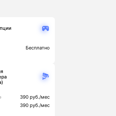
опции
Бесплатно
яя
ера
а)
390 руб./мес
е
390 руб./мес