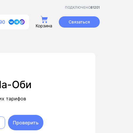
81201
ПОДКЛЮЧЕНО
90
Связаться
Корзина
На-Оби
их тарифов
Проверить