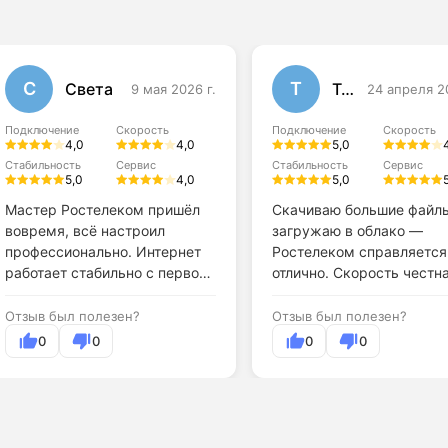
С
Т
Света
Тома
9 мая 2026 г.
24 апреля 2
Подключение
Скорость
Подключение
Скорость
4,0
4,0
5,0
Стабильность
Сервис
Стабильность
Сервис
5,0
4,0
5,0
Мастер Ростелеком пришёл
Скачиваю большие файл
вовремя, всё настроил
загружаю в облако —
профессионально. Интернет
Ростелеком справляется
работает стабильно с первого
отлично. Скорость честна
дня.
Отзыв был полезен?
Отзыв был полезен?
0
0
0
0