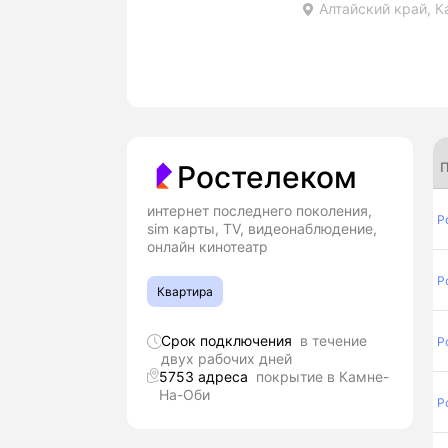
Алтайский край, К
П
Ростелеком
интернет последнего поколения,
Р
sim карты, TV, видеонаблюдение,
онлайн кинотеатр
Р
Квартира
Срок подключения
в течение
Р
двух рабочих дней
5753 адреса
покрытие в Камне-
На-Оби
Р