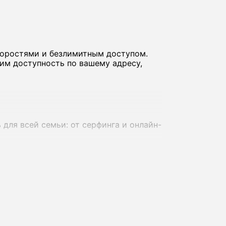
коростями и безлимитным доступом.
им доступность по вашему адресу,
для всей семьи: от серфинга и онлайн-
адресов - до 800-1000 Мбит/с, что