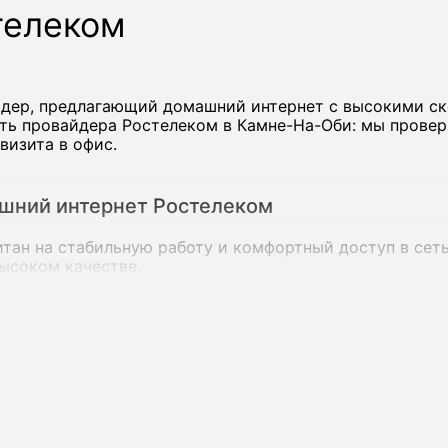
телеком
йдер, предлагающий домашний интернет с высокими с
ть провайдера Ростелеком в Камне-На-Оби: мы провер
визита в офис.
шний интернет Ростелеком
ан на стабильную работу и комфортный доступ в сеть 
высоком качестве.
 со скоростью до сотен мегабит в секунду, а на ряде 
дновременно.
остелеком в Камне-На-Оби:
тернет;
ровым ТВ и мобильной связью;
х абонентов;