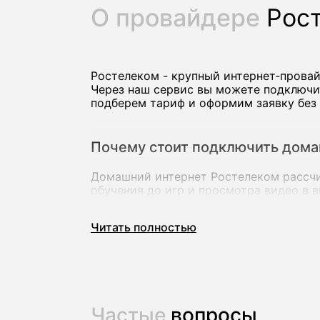
О провайдере
Рос
Ростелеком - крупный интернет‑прова
Через наш сервис вы можете подключи
подберем тариф и оформим заявку без 
Почему стоит подключить дома
Домашний интернет Ростелеком рассчит
обучения до игр и просмотра видео в 
В большинстве городов доступны тарифы
подходит для нескольких устройств о
Читать полностью
Ключевые преимущества провайдера Р
высокоскоростной безлимитный ин
тарифы «интернет» и пакеты с циф
Частые
вопросы
акции и спецпредложения для новы