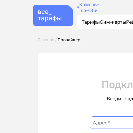
Камень-
на-Оби
Тарифы
Сим-карты
Ре
Главная
Провайдер
Подкл
Введите а