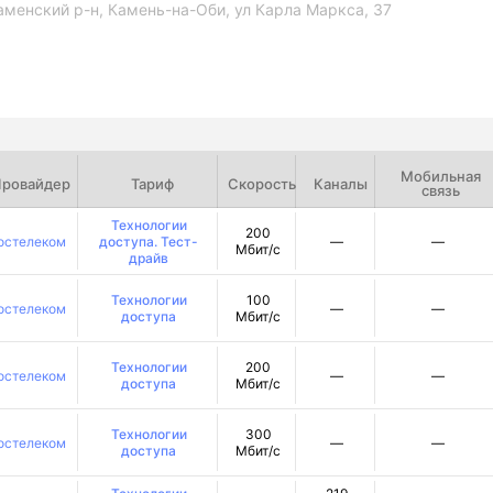
аменский р-н, Камень-на-Оби, ул Карла Маркса, 37
Мобильная
ровайдер
Тариф
Скорость
Каналы
связь
Технологии
200
остелеком
доступа. Тест-
—
—
Мбит/с
драйв
Технологии
100
остелеком
—
—
доступа
Мбит/с
Технологии
200
остелеком
—
—
доступа
Мбит/с
Технологии
300
остелеком
—
—
доступа
Мбит/с