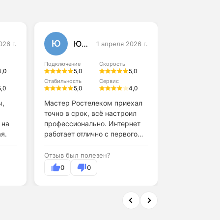
Ю
А
Юлия Данилова
026 г.
1 апреля 2026 г.
Алексей
Подключение
Скорость
Подключение
4,0
5,0
5,0
4,0
Стабильность
Сервис
5,0
5,0
4,0
Стабильность
4,0
ы,
Мастер Ростелеком приехал
точно в срок, всё настроил
Обслуживани
 на
профессионально. Интернет
поддержки н
я.
работает отлично с первого
дня.
Отзыв был по
Отзыв был полезен?
0
0
0