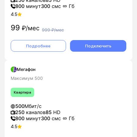
250
каналов
85
HD
800
минут
300
смс
Гб
4.5
99
₽/мес
999
₽/мес
Подробнее
Подключить
Мегафон
Максимум 500
Квартира
500
Мбит/с
250
каналов
85
HD
800
минут
300
смс
Гб
4.5