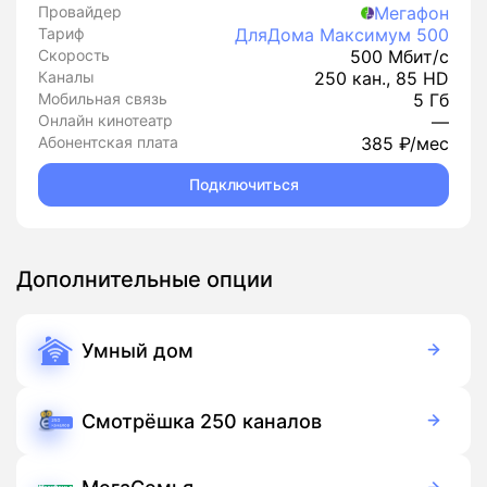
Провайдер
Мегафон
Тариф
ДляДома Максимум 500
Скорость
500 Мбит/с
Каналы
250 кан., 85 HD
Мобильная связь
5 Гб
Онлайн кинотеатр
—
Абонентская плата
385 ₽/мес
Подключиться
Дополнительные опции
Умный дом
350 руб./мес
Оборудование
900 руб./мес
Подписка
Смотрёшка 250 каналов
99 руб./мес
Подписка