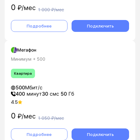
0
₽/мес
1 000
₽/мес
Подробнее
Подключить
Мегафон
Минимум + 500
Квартира
500
Мбит/с
400
минут
30
смс
50
Гб
4.5
0
₽/мес
1 050
₽/мес
Подробнее
Подключить