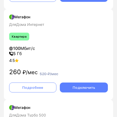
Мегафон
ДляДома Интернет
Квартира
100
Мбит/с
5
Гб
4.5
260
₽/мес
520
₽/мес
Подробнее
Подключить
Мегафон
ДляДома Турбо 500