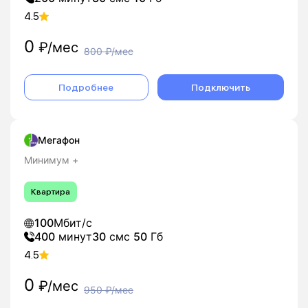
4.5
0
₽/мес
800
₽/мес
Подробнее
Подключить
Мегафон
Минимум +
Квартира
100
Мбит/с
400
минут
30
смс
50
Гб
4.5
0
₽/мес
950
₽/мес