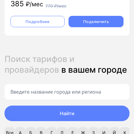
385
₽/мес
770
₽/мес
Подробнее
Подключить
Поиск тарифов и
провайдеров
в вашем городе
Найти
Все
А
Б
В
Г
Д
Е
Ж
З
И
Й
К