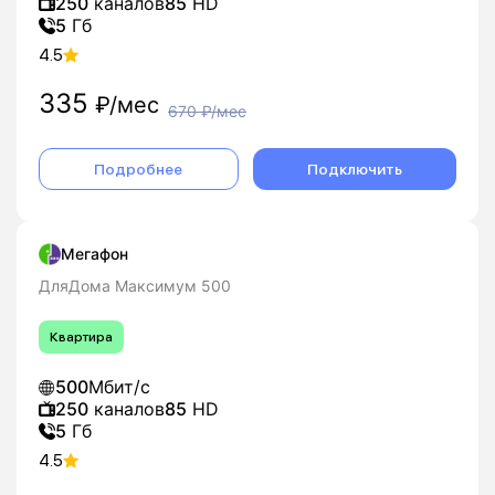
250
каналов
85
HD
5
Гб
4.5
335
₽/мес
670
₽/мес
Подробнее
Подключить
Мегафон
ДляДома Максимум 500
Квартира
500
Мбит/с
250
каналов
85
HD
5
Гб
4.5