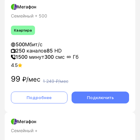
Мегафон
Семейный + 500
Квартира
500
Мбит/с
250
каналов
85
HD
1500
минут
300
смс
Гб
4.5
99
₽/мес
1 249
₽/мес
Подробнее
Подключить
Мегафон
Семейный +