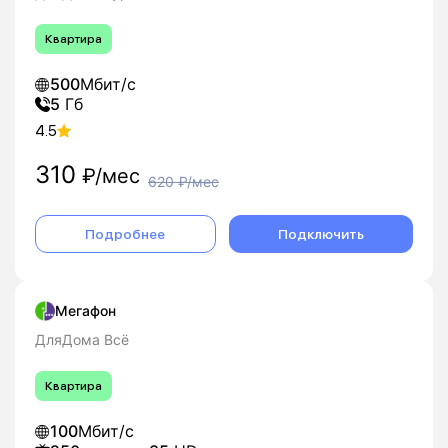
Квартира
500
Мбит/с
5
Гб
4.5
310
₽/мес
620
₽/мес
Подробнее
Подключить
Мегафон
ДляДома Всё
Квартира
100
Мбит/с