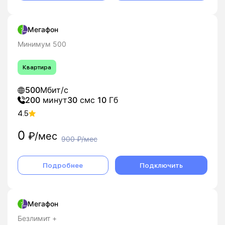
Мегафон
Минимум 500
Квартира
500
Мбит/с
200
минут
30
смс
10
Гб
4.5
0
₽/мес
900
₽/мес
Подробнее
Подключить
Мегафон
Безлимит +