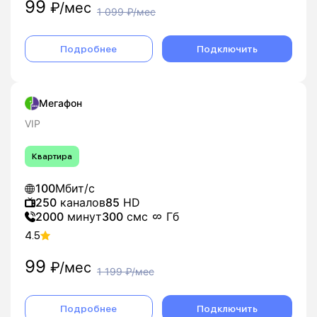
99
₽/мес
1 099
₽/мес
Подробнее
Подключить
Мегафон
VIP
Квартира
100
Мбит/с
250
каналов
85
HD
2000
минут
300
смс
Гб
4.5
99
₽/мес
1 199
₽/мес
Подробнее
Подключить