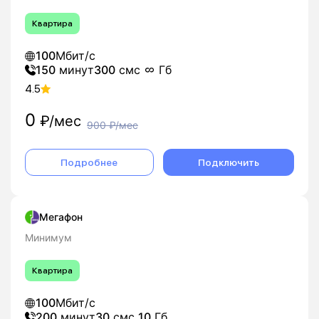
Квартира
100
Мбит/с
150
минут
300
смс
Гб
4.5
0
₽/мес
900
₽/мес
Подробнее
Подключить
Мегафон
Минимум
Квартира
100
Мбит/с
200
минут
30
смс
10
Гб