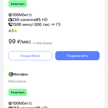
Квартира
100
Мбит/с
250
каналов
85
HD
1500
минут
300
смс
Гб
4.5
99
₽/мес
1 149
₽/мес
Подробнее
Подключить
Мегафон
Максимум
Квартира
100
Мбит/с