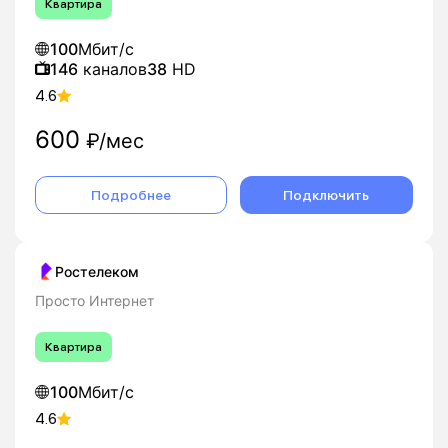
Квартира
100
Мбит/с
146
каналов
38
HD
4.6
600
₽/мес
Подробнее
Подключить
Ростелеком
Просто Интернет
Квартира
100
Мбит/с
4.6