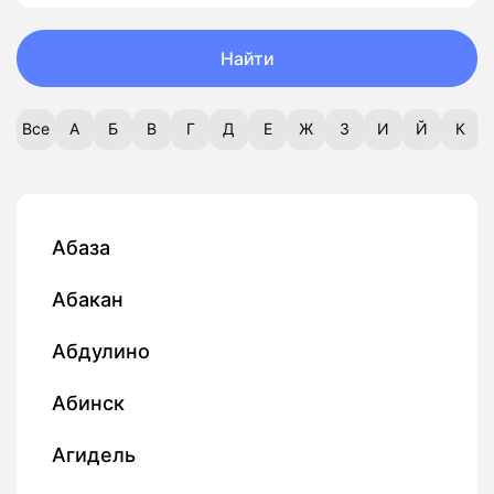
Найти
Все
А
Б
В
Г
Д
Е
Ж
З
И
Й
К
Абаза
Абакан
Абдулино
Абинск
Агидель