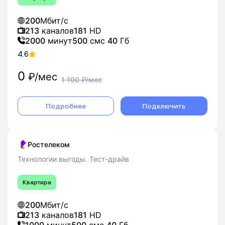
200
Мбит/с
213
каналов
181
HD
2000
минут
500
смс
40
Гб
4.6
0
₽/мес
1 100
₽/мес
Подробнее
Подключить
Ростелеком
Технологии выгоды. Тест-драйв
Квартира
200
Мбит/с
213
каналов
181
HD
1000
минут
500
смс
40
Гб