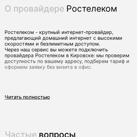
О провайдере
Ростелеком
Ростелеком - крупный интернет‑провайдер,
предлагающий домашний интернет с высокими
скоростями и безлимитным доступом.
Через наш сервис вы можете подключить
провайдера Ростелеком в Кировске: мы проверим
доступность по вашему адресу, подберем тариф и
оформим заявку без визита в офис.
Почему стоит подключить домашний
интернет Ростелеком
Читать полностью
Домашний интернет Ростелеком рассчитан на
стабильную работу и комфортный доступ в сеть
для всей семьи: от серфинга и онлайн-обучения до
игр и просмотра видео в высоком качестве.
В большинстве городов доступны тарифы со
Частые
вопросы
скоростью до сотен мегабит в секунду, а на ряде