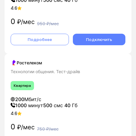
4.6
0
₽/мес
950
₽/мес
Подробнее
Подключить
Ростелеком
Технологии общения. Тест-драйв
Квартира
200
Мбит/с
1000
минут
500
смс
40
Гб
4.6
0
₽/мес
750
₽/мес