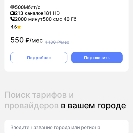
500
Мбит/с
213
каналов
181
HD
2000
минут
500
смс
40
Гб
4.6
550
₽/мес
1 100
₽/мес
Подробнее
Подключить
Поиск тарифов и
провайдеров
в вашем городе