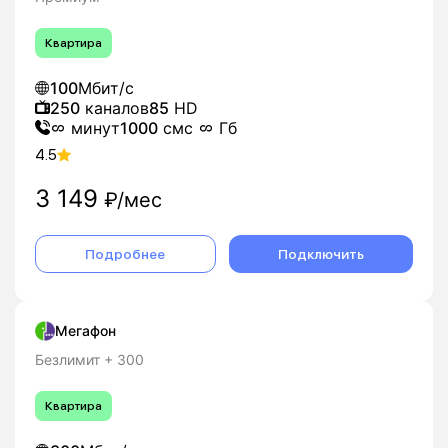
Квартира
100
Мбит/с
250
каналов
85
HD
минут
1000
смс
Гб
4.5
3 149
₽/мес
Подробнее
Подключить
Мегафон
Безлимит + 300
Квартира