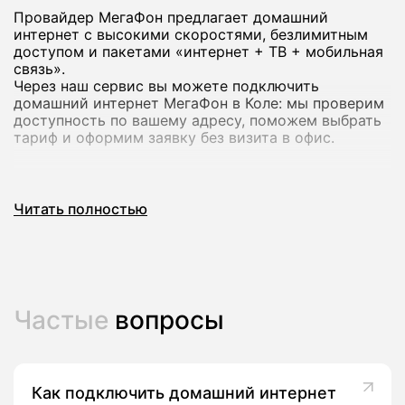
Провайдер МегаФон предлагает домашний
интернет с высокими скоростями, безлимитным
доступом и пакетами «интернет + ТВ + мобильная
связь».
Через наш сервис вы можете подключить
домашний интернет МегаФон в Коле: мы проверим
доступность по вашему адресу, поможем выбрать
тариф и оформим заявку без визита в офис.
Почему стоит подключить домашний
Читать полностью
интернет МегаФон
Домашний интернет МегаФон рассчитан на
современный формат использования: работа из
дома, онлайн‑обучение, игры и стриминг в
высоком качестве на нескольких устройствах
Частые
вопросы
сразу.
В линейке оператора есть тарифы со скоростью до
200-500 Мбит/с и выше, а в ряде городов -
комплексные предложения с ТВ‑каналами и
пакетами мобильной связи.
Как подключить домашний интернет