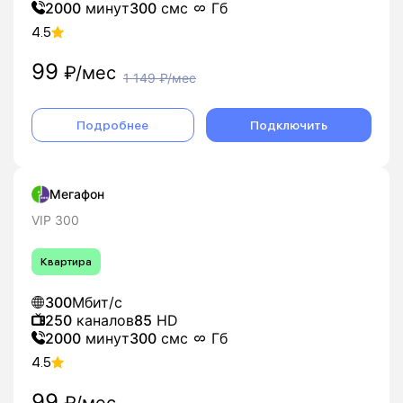
2000
минут
300
смс
Гб
4.5
99
₽/мес
1 149
₽/мес
Подробнее
Подключить
Мегафон
VIP 300
Квартира
300
Мбит/с
250
каналов
85
HD
2000
минут
300
смс
Гб
4.5
99
₽/мес