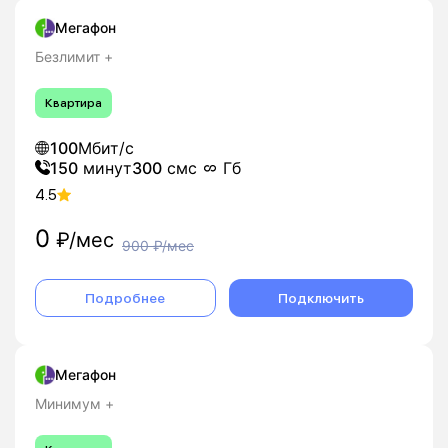
Мегафон
Безлимит +
Квартира
100
Мбит/с
150
минут
300
смс
Гб
4.5
0
₽/мес
900
₽/мес
Подробнее
Подключить
Мегафон
Минимум +