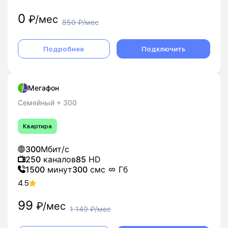
0
₽/мес
850
₽/мес
Подробнее
Подключить
Мегафон
Семейный + 300
Квартира
300
Мбит/с
250
каналов
85
HD
1500
минут
300
смс
Гб
4.5
99
₽/мес
1 149
₽/мес