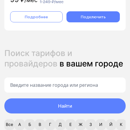
1 249
₽/мес
Подробнее
Подключить
Поиск тарифов и
провайдеров
в вашем городе
Найти
Все
А
Б
В
Г
Д
Е
Ж
З
И
Й
К