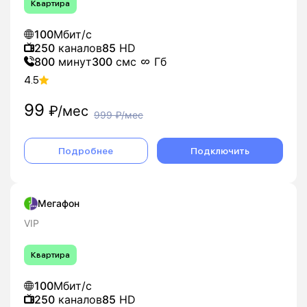
Квартира
100
Мбит/с
250
каналов
85
HD
800
минут
300
смс
Гб
4.5
99
₽/мес
999
₽/мес
Подробнее
Подключить
Мегафон
VIP
Квартира
100
Мбит/с
250
каналов
85
HD