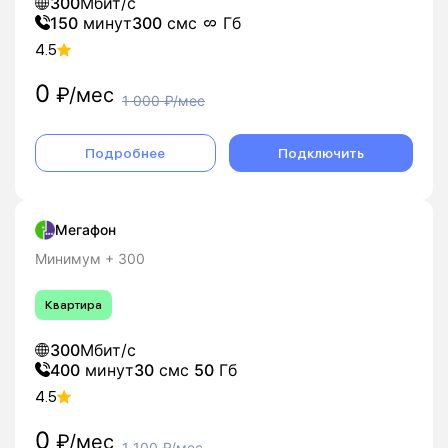
300
Мбит/с
150
минут
300
смс
Гб
4.5
0
₽/мес
1 000
₽/мес
Подробнее
Подключить
Мегафон
Минимум + 300
Квартира
300
Мбит/с
400
минут
30
смс
50
Гб
4.5
0
₽/мес
1 100
₽/мес