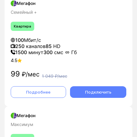
Мегафон
Семейный +
Квартира
100
Мбит/с
250
каналов
85
HD
1500
минут
300
смс
Гб
4.5
99
₽/мес
1 049
₽/мес
Подробнее
Подключить
Мегафон
Максимум