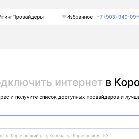
йтинг
Провайдеры
Избранное
+7 (903) 940-09-
дключить интернет
в Кор
дрес и получите список доступных провайдеров и лучш
сть, Корочанский р-н, Короча, ул Корочанская, 53