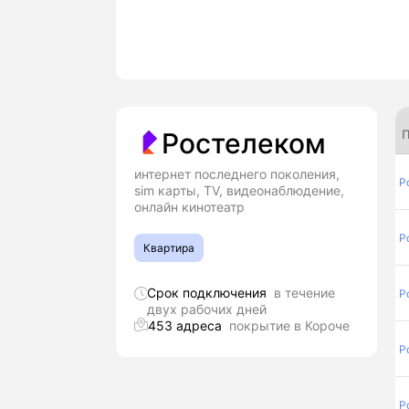
П
Ростелеком
интернет последнего поколения,
Р
sim карты, TV, видеонаблюдение,
онлайн кинотеатр
Р
Квартира
Срок подключения
в течение
Р
двух рабочих дней
453 адреса
покрытие в Короче
Р
Р