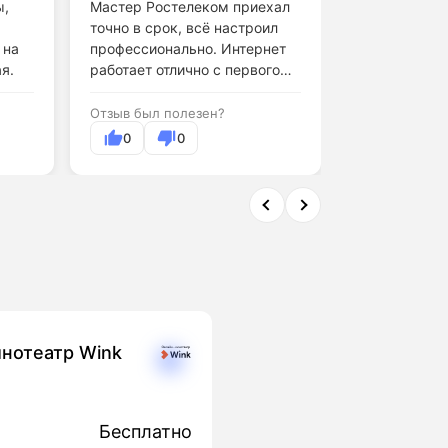
ы,
Мастер Ростелеком приехал
точно в срок, всё настроил
Обслуживани
 на
профессионально. Интернет
поддержки н
я.
работает отлично с первого
дня.
Отзыв был по
Отзыв был полезен?
0
0
0
нотеатр Wink
Бесплатно