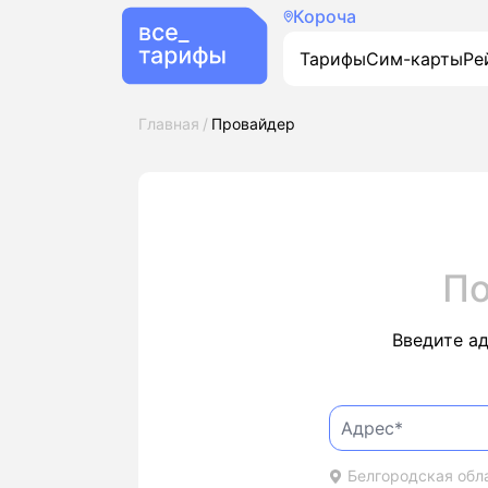
Короча
Тарифы
Сим-карты
Ре
Главная
Провайдер
По
Введите а
Белгородская обла