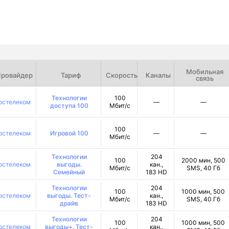
Мобильная
ровайдер
Тариф
Скорость
Каналы
связь
Технологии
100
остелеком
—
—
доступа 100
Мбит/с
100
остелеком
Игровой 100
—
—
Мбит/с
Технологии
204
100
2000 мин, 500
остелеком
выгоды.
кан.,
Мбит/с
SMS, 40 Гб
Семейный
183 HD
Технологии
204
100
1000 мин, 500
остелеком
выгоды. Тест-
кан.,
Мбит/с
SMS, 40 Гб
драйв
183 HD
Технологии
204
100
1000 мин, 500
остелеком
выгоды+. Тест-
кан.,