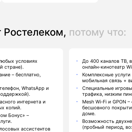
 Ростелеком,
потому что:
 любых условиях
До 400 каналов ТВ, 
й стране).
онлайн-кинотеатр Wi
ние – бесплатно,
Комплексные услуги 
мобильная связь + в
телефон, WhatsApp и
Специальные игровы
поддержкой).
трафика, низким пин
асного интернета и
Mesh Wi‑Fi и GPON –
ых копий.
бесшовного покрыти
доме.
ом Бонус» –
луги.
Возможность двухне
(пробный период, воз
лосовых ассистентов