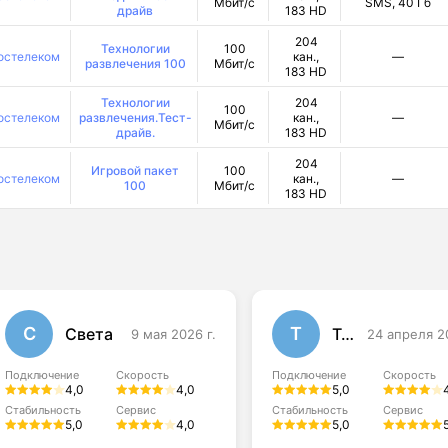
Мбит/с
SMS, 40 Гб
драйв
183 HD
204
Технологии
100
остелеком
кан.,
—
развлечения 100
Мбит/с
183 HD
Технологии
204
100
остелеком
развлечения.Тест-
кан.,
—
Мбит/с
драйв.
183 HD
204
Игровой пакет
100
остелеком
кан.,
—
100
Мбит/с
183 HD
С
Т
Света
Тома
9 мая 2026 г.
24 апреля 2
Подключение
Скорость
Подключение
Скорость
4,0
4,0
5,0
Стабильность
Сервис
Стабильность
Сервис
5,0
4,0
5,0