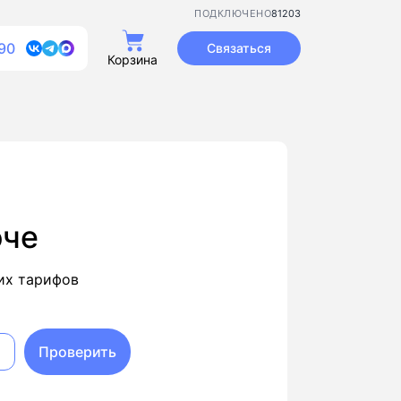
81203
ПОДКЛЮЧЕНО
90
Связаться
Корзина
оче
их тарифов
Проверить