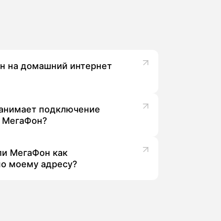
н на домашний интернет
льной скорости и комфортной работы,
абонентов именно из Корсакове.
занимает подключение
 МегаФон?
нтернетом до комплексных пакетов,
 ли МегаФон как
по моему адресу?
 детали.