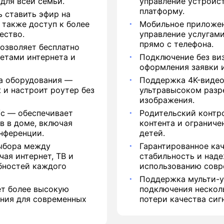
для всей семьи.
управление устройс
платформу.
 ставить эфир на
 также доступ к более
Мобильное приложе
ество.
управление услугами
прямо с телефона.
озволяет бесплатно
кетами интернета и
Подключение без ви
оформления заявки и
ка оборудования —
Поддержка 4K-видео
 и настроит роутер без
ультравысоком разр
изображения.
/с — обеспечивает
Родительский контр
в в доме, включая
контента и ограниче
нференции.
детей.
ыбора между
Гарантированное ка
чая интернет, ТВ и
стабильность и над
бностей каждого
использованию совр
Поддержка мульти-
ет более высокую
подключения нескол
ения для современных
потери качества сиг