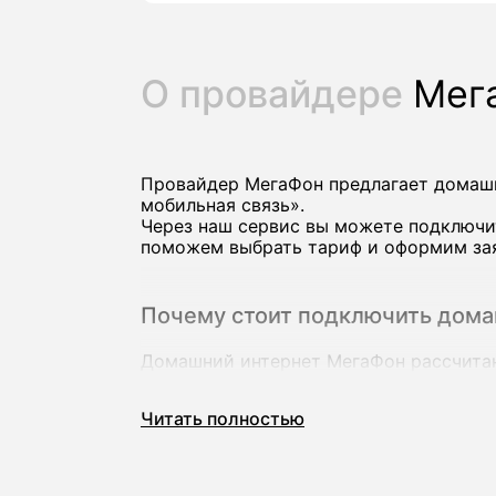
О провайдере
Мег
Провайдер МегаФон предлагает домашн
мобильная связь».
Через наш сервис вы можете подключи
поможем выбрать тариф и оформим заяв
Почему стоит подключить дом
Домашний интернет МегаФон рассчитан 
высоком качестве на нескольких устро
В линейке оператора есть тарифы со с
Читать полностью
ТВ‑каналами и пакетами мобильной свя
Ключевые преимущества провайдера Ме