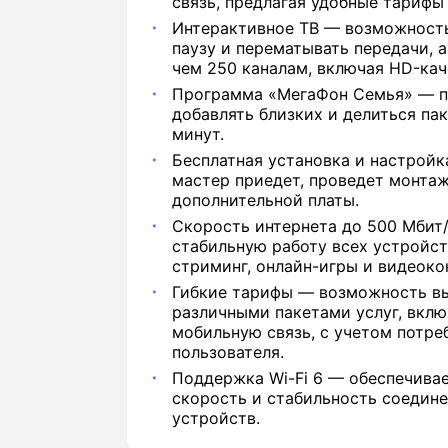
связь, предлагая удобные тарифы 
Интерактивное ТВ — возможность
паузу и перематывать передачи, а
чем 250 каналам, включая HD-кач
Программа «МегаФон Семья» — п
добавлять близких и делиться па
минут.
Бесплатная установка и настрой
мастер приедет, проведет монтаж
дополнительной платы.
Скорость интернета до 500 Мбит
стабильную работу всех устройст
стриминг, онлайн-игры и видеоко
Гибкие тарифы — возможность в
различными пакетами услуг, вклю
мобильную связь, с учетом потре
пользователя.
Поддержка Wi-Fi 6 — обеспечива
скорость и стабильность соедин
устройств.