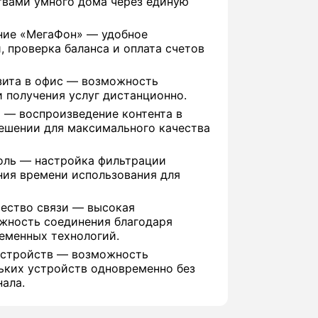
твами умного дома через единую
ние «МегаФон» — удобное
, проверка баланса и оплата счетов
зита в офис — возможность
 получения услуг дистанционно.
 — воспроизведение контента в
ешении для максимального качества
оль — настройка фильтрации
ния времени использования для
чество связи — высокая
ежность соединения благодаря
еменных технологий.
устройств — возможность
ьких устройств одновременно без
нала.