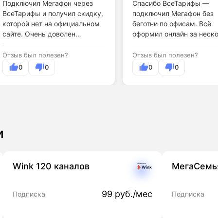
Подключил Мегафон через
Спасибо ВсеТарифы —
ВсеТарифы и получил скидку,
подключил Мегафон без
которой нет на официальном
беготни по офисам. Всё
сайте. Очень доволен
оформил онлайн за неск
результатом.
минут.
Отзыв был полезен?
Отзыв был полезен?
0
0
0
0
и
Wink 120 каналов
МегаСемь
99 руб./мес
Подписка
Подписка