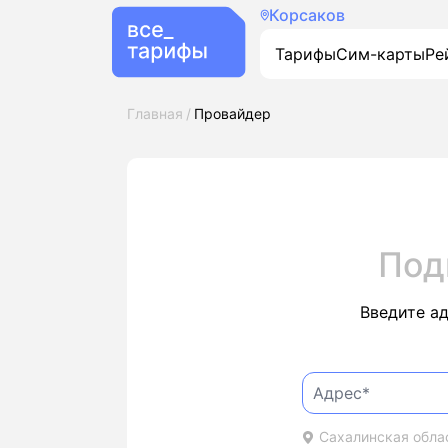
Корсаков
Тарифы
Сим-карты
Ре
Главная
Провайдер
Под
Введите а
Сахалинская облас