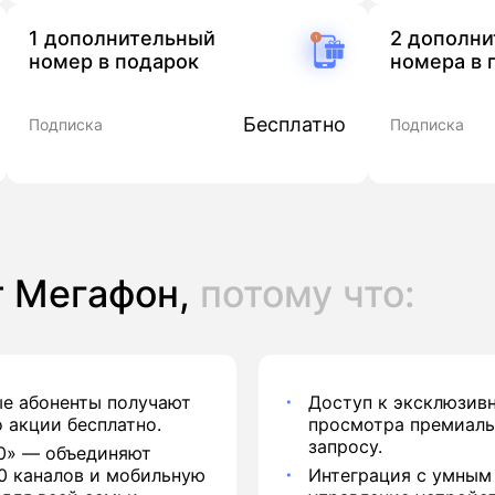
1 дополнительный
2 дополн
номер в подарок
номера в 
Бесплатно
Подписка
Подписка
т Мегафон,
потому что:
е абоненты получают
Доступ к эксклюзив
 акции бесплатно.
просмотра премиаль
запросу.
0» — объединяют
50 каналов и мобильную
Интеграция с умным