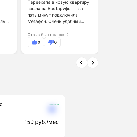
Переехала в новую квартиру,
Скачиваю бо
зашла на ВсеТарифы — за
загружаю в 
пять минут подключила
Мегафон спр
олько
Мегафон. Очень удобный
отлично. Ско
сервис.
Отзыв был полезен?
Отзыв был по
0
0
0
я
150 руб./мес