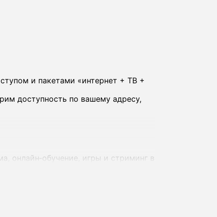
ступом и пакетами «интернет + ТВ +
рим доступность по вашему адресу,
а, онлайн‑обучение, игры и стриминг в
 - комплексные предложения с