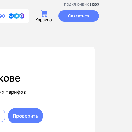
81365
ПОДКЛЮЧЕНО
90
Связаться
Корзина
кове
их тарифов
Проверить