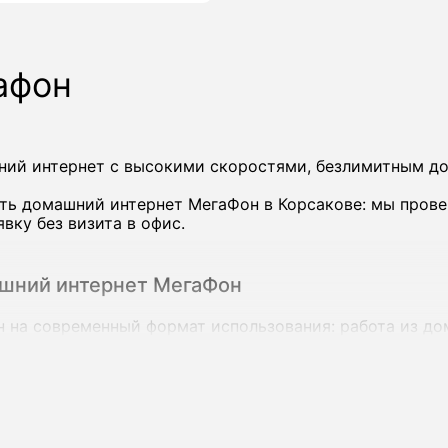
афон
ий интернет с высокими скоростями, безлимитным до
ть домашний интернет МегаФон в Корсакове: мы прове
ку без визита в офис.
ашний интернет МегаФон
на современный формат использования: работа из дом
йствах сразу.
коростью до 200-500 Мбит/с и выше, а в ряде городов
зи.
гаФон в Корсакове: