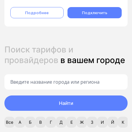
Подробнее
Подключить
Поиск тарифов и
провайдеров
в вашем городе
Найти
Все
А
Б
В
Г
Д
Е
Ж
З
И
Й
К