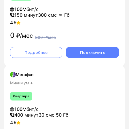
100
Мбит/с
150
минут
300
смс
Гб
4.5
0
₽/мес
800
₽/мес
Подробнее
Подключить
Мегафон
Минимум +
Квартира
100
Мбит/с
400
минут
30
смс
50
Гб
4.5