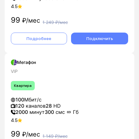
4.5
99
₽/мес
1 249
₽/мес
Подробнее
Подключить
Мегафон
VIP
Квартира
100
Мбит/с
120
каналов
28
HD
2000
минут
300
смс
Гб
4.5
99
₽/мес
1 149
₽/мес