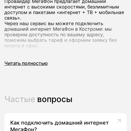
Провайдер МегаФон предлагает домашний
интернет с высокими скоростями, безлимитным
доступом и пакетами «интернет + ТВ + мобильная
связь».
Через наш сервис вы можете подключить
домашний интернет МегаФон в Костроме: мы
проверим доступность по вашему адресу,
поможем выбрать тариф и оформим заявку без
визита в офис.
Почему стоит подключить домашний
Читать полностью
интернет МегаФон
Домашний интернет МегаФон рассчитан на
современный формат использования: работа из
дома, онлайн‑обучение, игры и стриминг в
Частые
вопросы
высоком качестве на нескольких устройствах
сразу.
В линейке оператора есть тарифы со скоростью до
200-500 Мбит/с и выше, а в ряде городов -
комплексные предложения с ТВ‑каналами и
Как подключить домашний интернет
пакетами мобильной связи.
МегаФон?