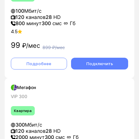
100
Мбит/с
120
каналов
28
HD
800
минут
300
смс
Гб
4.5
99
₽/мес
899
₽/мес
Подробнее
Подключить
Мегафон
VIP 300
Квартира
300
Мбит/с
120
каналов
28
HD
2000
минут
300
смс
Гб