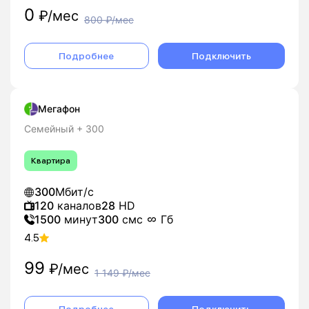
0
₽/мес
800
₽/мес
Подробнее
Подключить
Мегафон
Семейный + 300
Квартира
300
Мбит/с
120
каналов
28
HD
1500
минут
300
смс
Гб
4.5
99
₽/мес
1 149
₽/мес