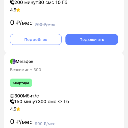
200
минут
30
смс
10
Гб
4.5
0
₽/мес
700
₽/мес
Подробнее
Подключить
Мегафон
Безлимит + 300
Квартира
300
Мбит/с
150
минут
300
смс
Гб
4.5
0
₽/мес
900
₽/мес