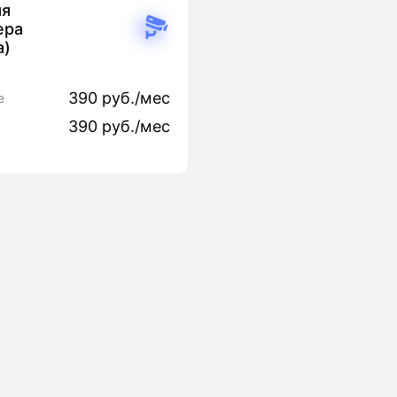
яя
ера
а)
390 руб./мес
е
390 руб./мес