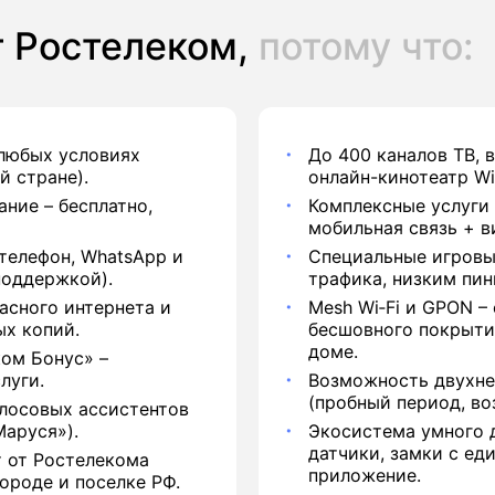
 Ростелеком,
потому что:
 любых условиях
До 400 каналов ТВ, 
й стране).
онлайн-кинотеатр Wi
ние – бесплатно,
Комплексные услуги 
мобильная связь + в
телефон, WhatsApp и
Специальные игровы
поддержкой).
трафика, низким пин
асного интернета и
Mesh Wi‑Fi и GPON –
ых копий.
бесшовного покрыти
доме.
ом Бонус» –
луги.
Возможность двухне
(пробный период, воз
лосовых ассистентов
аруся»).
Экосистема умного 
датчики, замки с ед
 от Ростелекома
приложение.
ороде и поселке РФ.