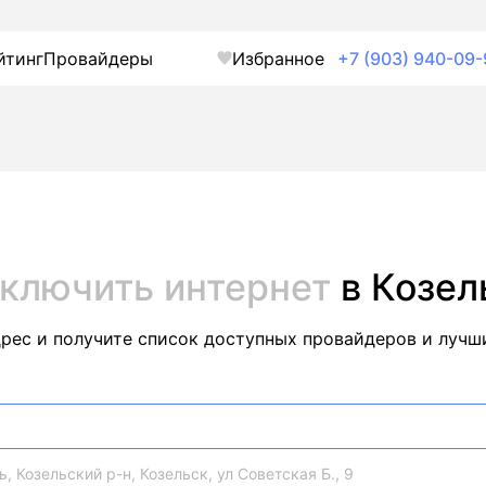
йтинг
Провайдеры
Избранное
+7 (903) 940-09-
ключить интернет
в Козел
дрес и получите список доступных провайдеров и лучш
, Козельский р-н, Козельск, ул Советская Б., 9