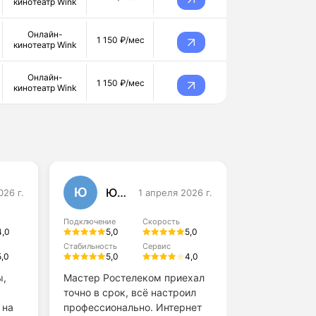
кинотеатр Wink
Онлайн-
1 150 ₽/мес
кинотеатр Wink
Онлайн-
1 150 ₽/мес
кинотеатр Wink
Ю
А
Юлия Данилова
026 г.
1 апреля 2026 г.
Алексей
Подключение
Скорость
Подключение
4,0
5,0
5,0
4,0
Стабильность
Сервис
5,0
5,0
4,0
Стабильность
4,0
ы,
Мастер Ростелеком приехал
точно в срок, всё настроил
Обслуживани
 на
профессионально. Интернет
поддержки н