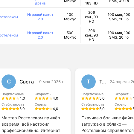
Мбит/с
SMS, 40 Гб
драйв
183 HD
206
Игровой пакет
100
100 мин, 100
остелеком
кан., 93
2.0
Мбит/с
SMS, 20 Гб
HD
206
Игровой пакет
500
100 мин, 100
остелеком
кан., 93
2.0
Мбит/с
SMS, 20 Гб
HD
С
Т
Света
Тома
9 мая 2026 г.
24 апреля 2
Подключение
Скорость
Подключение
Скорость
4,0
4,0
5,0
Стабильность
Сервис
Стабильность
Сервис
5,0
4,0
5,0
Мастер Ростелеком пришёл
Скачиваю большие файл
вовремя, всё настроил
загружаю в облако —
профессионально. Интернет
Ростелеком справляется