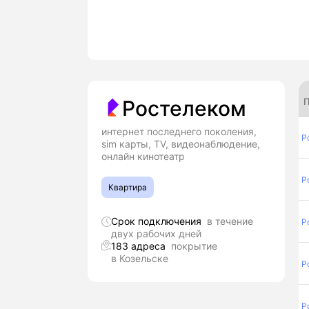
П
Ростелеком
интернет последнего поколения,
Р
sim карты, TV, видеонаблюдение,
онлайн кинотеатр
Р
Квартира
Срок подключения
в течение
Р
двух рабочих дней
183 адреса
покрытие
в Козельске
Р
Р