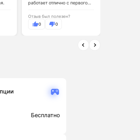
я.
работает отлично с первого
дня.
Отзыв был по
Отзыв был полезен?
0
0
0
опции
Бесплатно