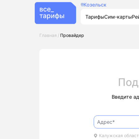
Козельск
Тарифы
Сим-карты
Ре
Главная
Провайдер
Под
Введите а
Калужская область