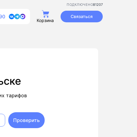
81207
ПОДКЛЮЧЕНО
90
Связаться
Корзина
ьске
их тарифов
Проверить