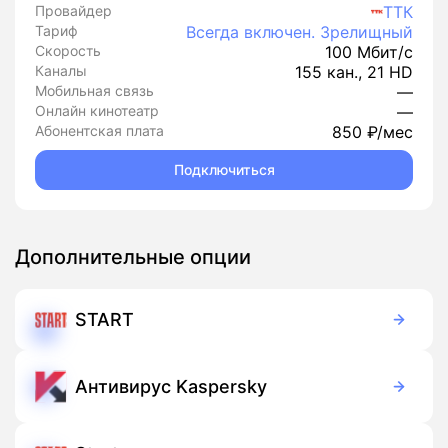
Провайдер
ТТК
Тариф
Всегда включен. Зрелищный
Скорость
100 Мбит/с
Каналы
155 кан., 21 HD
Мобильная связь
—
Онлайн кинотеатр
—
Абонентская плата
850 ₽/мес
Подключиться
Дополнительные опции
START
399 руб./мес
Подписка
Антивирус Kaspersky
149 руб./мес
Подписка