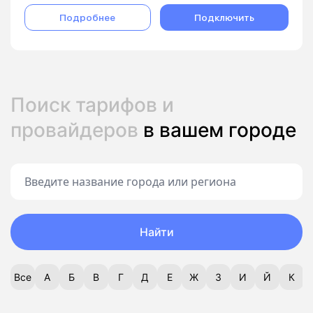
Подробнее
Подключить
Поиск тарифов и
провайдеров
в вашем городе
Найти
Все
А
Б
В
Г
Д
Е
Ж
З
И
Й
К