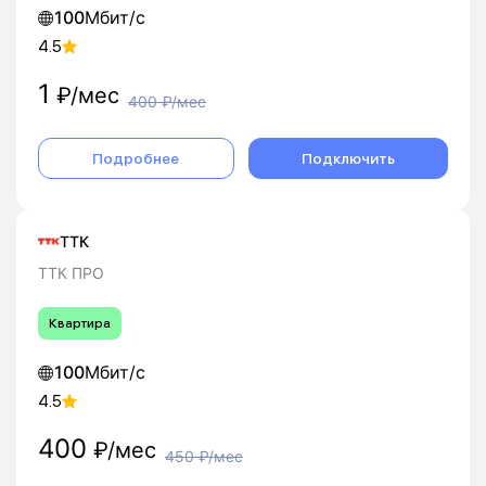
100
Мбит/с
4.5
1
₽/мес
400
₽/мес
Подробнее
Подключить
ТТК
ТТК ПРО
Квартира
100
Мбит/с
4.5
400
₽/мес
450
₽/мес