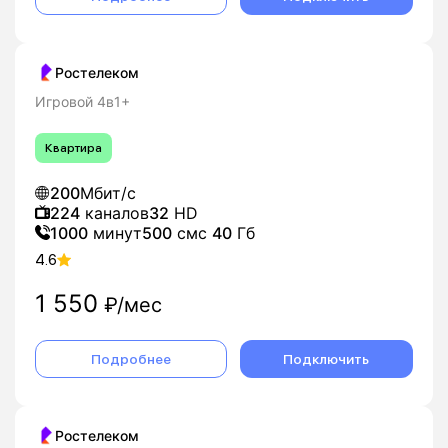
Ростелеком
Игровой 4в1+
Квартира
200
Мбит/с
224
каналов
32
HD
1000
минут
500
смс
40
Гб
4.6
1 550
₽/мес
Подробнее
Подключить
Ростелеком