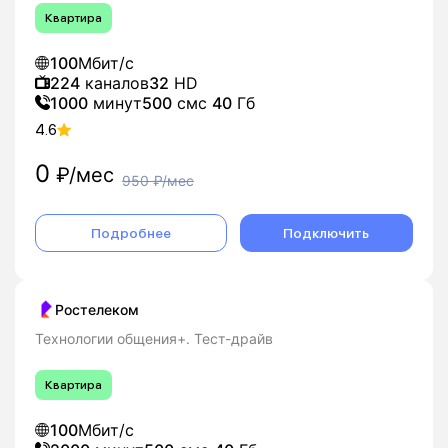
Квартира
100
Мбит/с
224
каналов
32
HD
1000
минут
500
смс
40
Гб
4.6
0
₽/мес
950
₽/мес
Подробнее
Подключить
Ростелеком
Технологии общения+. Тест-драйв
Квартира
100
Мбит/с