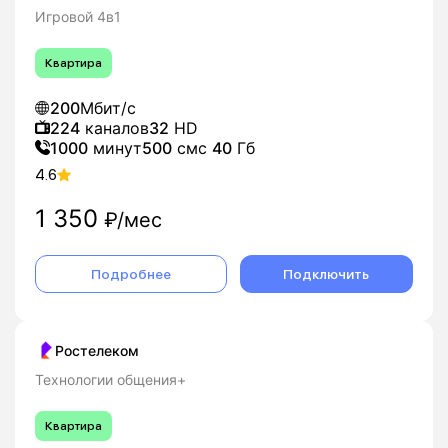
Игровой 4в1
Квартира
200
Мбит/с
224
каналов
32
HD
1000
минут
500
смс
40
Гб
4.6
1 350
₽/мес
Подробнее
Подключить
Ростелеком
Технологии общения+
Квартира