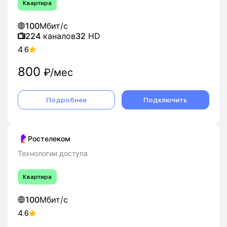
Квартира
100
Мбит/с
224
каналов
32
HD
4.6
800
₽/мес
Подробнее
Подключить
Ростелеком
Технологии доступа
Квартира
100
Мбит/с
4.6