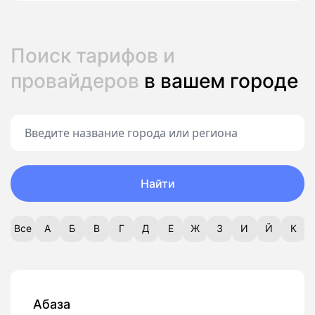
Поиск тарифов и
провайдеров
в вашем городе
Найти
Все
А
Б
В
Г
Д
Е
Ж
З
И
Й
К
Абаза