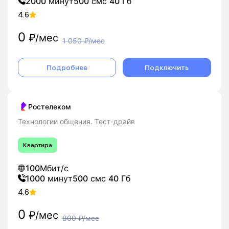
2000
минут
500
смс
40
Гб
4.6
0
₽/мес
1 050
₽/мес
Подробнее
Подключить
Ростелеком
Технологии общения. Тест-драйв
Квартира
100
Мбит/с
1000
минут
500
смс
40
Гб
4.6
0
₽/мес
800
₽/мес