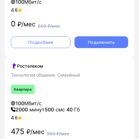
100
Мбит/с
4.6
0
₽/мес
600
₽/мес
Подробнее
Подключить
Ростелеком
Технологии общения. Семейный
Квартира
100
Мбит/с
2000
минут
500
смс
40
Гб
4.6
475
₽/мес
950
₽/мес