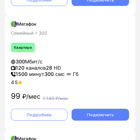
Подробнее
Подключить
Мегафон
Семейный + 300
Квартира
300
Мбит/с
120
каналов
28
HD
1500
минут
300
смс
Гб
4.5
99
₽/мес
1 149
₽/мес
Подробнее
Подключить
Мегафон