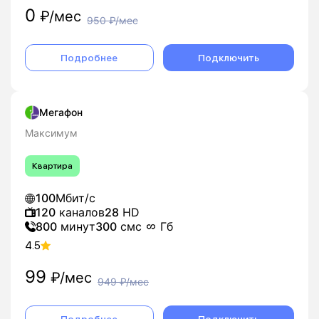
0
₽/мес
950
₽/мес
Подробнее
Подключить
Мегафон
Максимум
Квартира
100
Мбит/с
120
каналов
28
HD
800
минут
300
смс
Гб
4.5
99
₽/мес
949
₽/мес