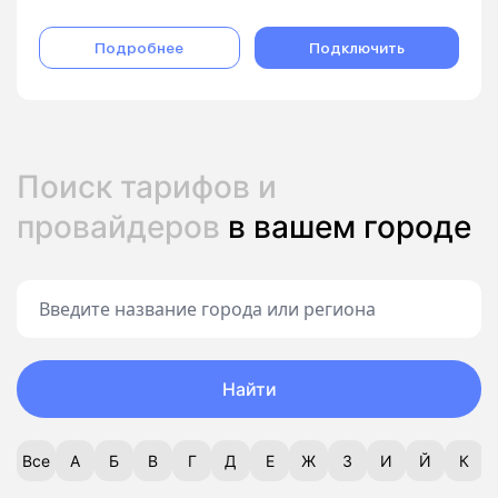
Подробнее
Подключить
Поиск тарифов и
провайдеров
в вашем городе
Найти
Все
А
Б
В
Г
Д
Е
Ж
З
И
Й
К