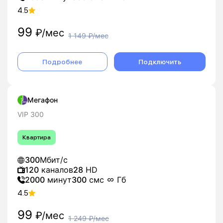
4.5
99
₽/мес
1 149
₽/мес
Подробнее
Подключить
Мегафон
VIP 300
Квартира
300
Мбит/с
120
каналов
28
HD
2000
минут
300
смс
Гб
4.5
99
₽/мес
1 249
₽/мес