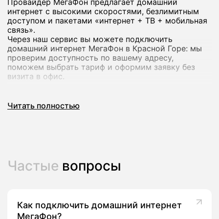
Провайдер МегаФон предлагает домашний
интернет с высокими скоростями, безлимитным
доступом и пакетами «интернет + ТВ + мобильная
связь».
Через наш сервис вы можете подключить
домашний интернет МегаФон в Красной Горе: мы
проверим доступность по вашему адресу,
поможем выбрать тариф и оформим заявку без
визита в офис.
Почему стоит подключить домашний
Читать полностью
интернет МегаФон
Домашний интернет МегаФон рассчитан на
современный формат использования: работа из
дома, онлайн‑обучение, игры и стриминг в
Частые
вопросы
высоком качестве на нескольких устройствах
сразу.
В линейке оператора есть тарифы со скоростью до
200-500 Мбит/с и выше, а в ряде городов -
комплексные предложения с ТВ‑каналами и
Как подключить домашний интернет
пакетами мобильной связи.
МегаФон?