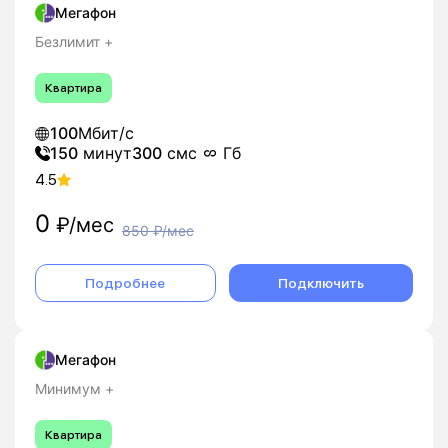
Мегафон
Безлимит +
Квартира
100
Мбит/с
150
минут
300
смс
Гб
4.5
0
₽/мес
850
₽/мес
Подробнее
Подключить
Мегафон
Минимум +
Квартира