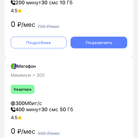
200
минут
30
смс
10
Гб
4.5
0
₽/мес
700
₽/мес
Подробнее
Подключить
Мегафон
Минимум + 300
Квартира
300
Мбит/с
400
минут
30
смс
50
Гб
4.5
0
₽/мес
900
₽/мес