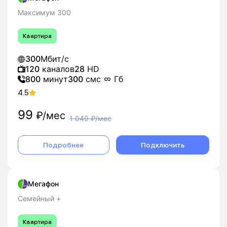
Максимум 300
Квартира
300
Мбит/с
120
каналов
28
HD
800
минут
300
смс
Гб
4.5
99
₽/мес
1 049
₽/мес
Подробнее
Подключить
Мегафон
Семейный +
Квартира