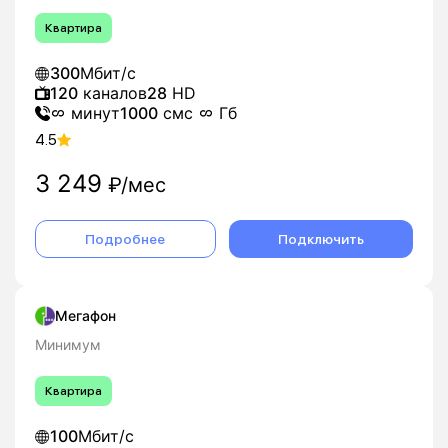
Квартира
300
Мбит/с
120
каналов
28
HD
минут
1000
смс
Гб
4.5
3 249
₽/мес
Подробнее
Подключить
Мегафон
Минимум
Квартира
100
Мбит/с