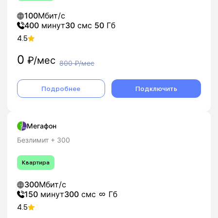
100
Мбит/с
400
минут
30
смс
50
Гб
4.5
0
₽/мес
800
₽/мес
Подробнее
Подключить
Мегафон
Безлимит + 300
Квартира
300
Мбит/с
150
минут
300
смс
Гб
4.5