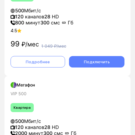
500
Мбит/с
120
каналов
28
HD
800
минут
300
смс
Гб
4.5
99
₽/мес
1 049
₽/мес
Подробнее
Подключить
Мегафон
VIP 500
Квартира
500
Мбит/с
120
каналов
28
HD
2000
минут
300
смс
Гб