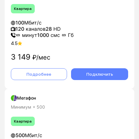
Квартира
100
Мбит/с
120
каналов
28
HD
минут
1000
смс
Гб
4.5
3 149
₽/мес
Подробнее
Подключить
Мегафон
Минимум + 500
Квартира
500
Мбит/с