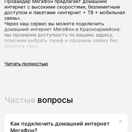
Провайдер МегаФон предлагает домашний
интернет с высокими скоростями, безлимитным
доступом и пакетами «интернет + ТВ + мобильная
связь».
Через наш сервис вы можете подключить
домашний интернет МегаФон в Красноармейске:
мы проверим доступность по вашему адресу,
поможем выбрать тариф и оформим заявку без
визита в офис.
Почему стоит подключить домашний
Читать полностью
интернет МегаФон
Домашний интернет МегаФон рассчитан на
современный формат использования: работа из
дома, онлайн‑обучение, игры и стриминг в
Частые
вопросы
высоком качестве на нескольких устройствах
сразу.
В линейке оператора есть тарифы со скоростью до
200-500 Мбит/с и выше, а в ряде городов -
комплексные предложения с ТВ‑каналами и
Как подключить домашний интернет
пакетами мобильной связи.
МегаФон?