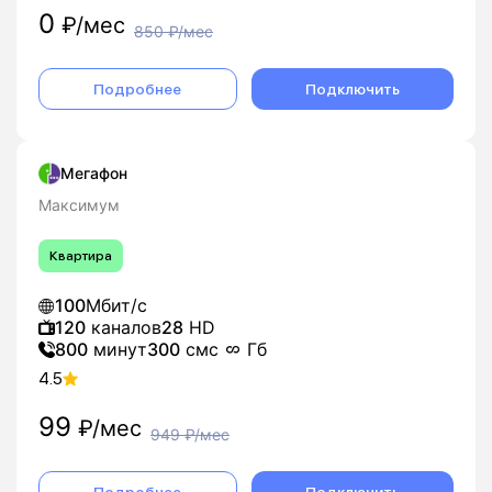
0
₽/мес
850
₽/мес
Подробнее
Подключить
Мегафон
Максимум
Квартира
100
Мбит/с
120
каналов
28
HD
800
минут
300
смс
Гб
4.5
99
₽/мес
949
₽/мес