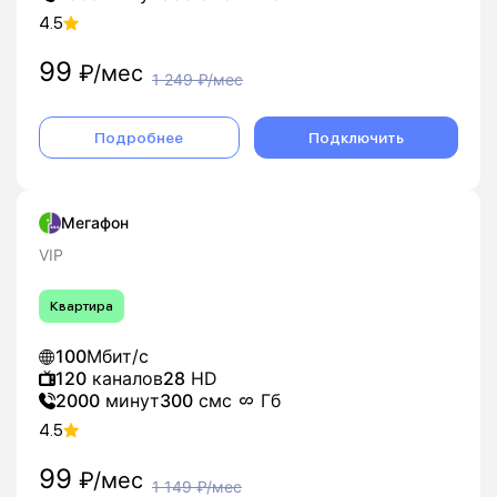
4.5
99
₽/мес
1 249
₽/мес
Подробнее
Подключить
Мегафон
VIP
Квартира
100
Мбит/с
120
каналов
28
HD
2000
минут
300
смс
Гб
4.5
99
₽/мес
1 149
₽/мес