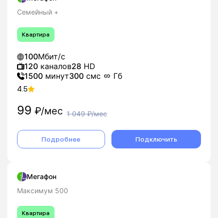
Семейный +
Квартира
100
Мбит/с
120
каналов
28
HD
1500
минут
300
смс
Гб
4.5
99
₽/мес
1 049
₽/мес
Подробнее
Подключить
Мегафон
Максимум 500
Квартира