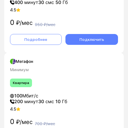
400
минут
30
смс
50
Гб
4.5
0
₽/мес
950
₽/мес
Подробнее
Подключить
Мегафон
Минимум
Квартира
100
Мбит/с
200
минут
30
смс
10
Гб
4.5
0
₽/мес
700
₽/мес