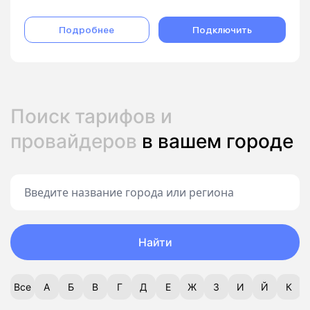
Подробнее
Подключить
Поиск тарифов и
провайдеров
в вашем городе
Найти
Все
А
Б
В
Г
Д
Е
Ж
З
И
Й
К